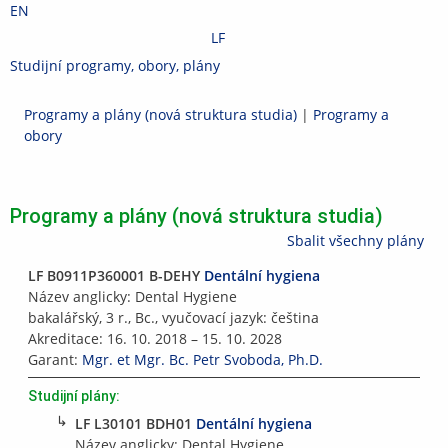
Přeskočit
Přeskočit
Přeskočit
Přeskočit
EN
na
na
na
na
LF
horní
hlavičku
obsah
patičku
>
Studijní programy, obory, plány
Změnit
lištu
fakultu
Lékařská
Programy a plány (nová struktura studia)
|
Programy a
fakulta
obory
Programy a plány (nová struktura studia)
Sbalit všechny plány
LF B0911P360001 B-DEHY
Dentální hygiena
Název anglicky: Dental Hygiene
bakalářský, 3 r., Bc., vyučovací jazyk: čeština
Akreditace: 16. 10. 2018 – 15. 10. 2028
Garant:
Mgr. et Mgr. Bc. Petr Svoboda, Ph.D.
Studijní plány:
↳
LF L30101 BDH01
Dentální hygiena
Název anglicky: Dental Hygiene