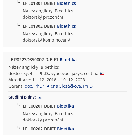
↳
LF L01801 DBIET
Bioethics
Název anglicky: Bioethics
doktorský prezenční
↳
LF L01802 DBIET
Bioethics
Název anglicky: Bioethics
doktorský kombinovaný
LF P0223D350002 D-BIET
Bioetika
Název anglicky: Bioethics
doktorský, 4 r., Ph.D., vyučovací jazyk: čeština
Akreditace: 11. 12. 2018 – 10. 12. 2028
Garant:
doc. PhDr. Alena Slezáčková, Ph.D.
Studijní plány:
↳
LF L00201 DBIET
Bioetika
Název anglicky: Bioethics
doktorský prezenční
↳
LF L00202 DBIET
Bioetika