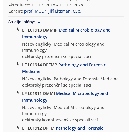
Akreditace: 11. 12. 2018 – 10. 12. 2028
Garant:
prof. MUDr. Jiří Litzman, CSc.
Studijní plány:
↳
LF L01913 DMMIP
Medical Microbiology and
Immunology
Název anglicky: Medical Microbiology and
Immunology
doktorský prezenční se specializací
↳
LF L01914 DPFMP
Pathology and Forensic
Medicine
Název anglicky: Pathology and Forensic Medicine
doktorský prezenční se specializací
↳
LF L01911 DMMI
Medical Microbiology and
Immunology
Název anglicky: Medical Microbiology and
Immunology
doktorský kombinovaný se specializací
↳
LF L01912 DPFM
Pathology and Forensic