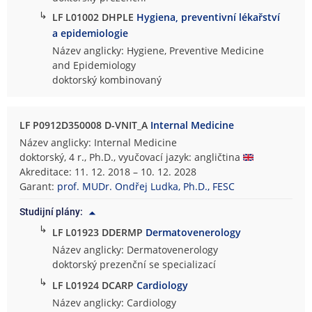
↳
LF L01002 DHPLE
Hygiena, preventivní lékařství
a epidemiologie
Název anglicky: Hygiene, Preventive Medicine
and Epidemiology
doktorský kombinovaný
LF P0912D350008 D-VNIT_A
Internal Medicine
Název anglicky: Internal Medicine
doktorský, 4 r., Ph.D., vyučovací jazyk: angličtina
Akreditace: 11. 12. 2018 – 10. 12. 2028
Garant:
prof. MUDr. Ondřej Ludka, Ph.D., FESC
Studijní plány:
↳
LF L01923 DDERMP
Dermatovenerology
Název anglicky: Dermatovenerology
doktorský prezenční se specializací
↳
LF L01924 DCARP
Cardiology
Název anglicky: Cardiology