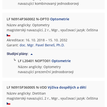
navazující kombinovaný jednooborový
LF N0914P360002 N-OPTO
Optometrie
Název anglicky: Optometry
magisterský navazující, 2 r., Mgr., vyučovací jazyk: čeština
Akreditace: 16. 10. 2018 – 15. 10. 2032
Garant:
doc. Mgr. Pavel Beneš, Ph.D.
Studijní plány:
↳
LF L20401 NOPTO01
Optometrie
Název anglicky: Optometry
navazující prezenční jednooborový
LF N0915P360005 N-VDD
Výživa dospělých a dětí
Název anglicky: Dietitian
magisterský navazující, 2 r., Mgr., vyučovací jazyk: čeština