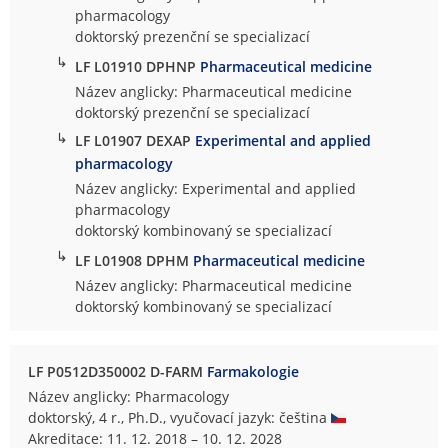
pharmacology
doktorský prezenční se specializací
↳
LF L01910 DPHNP
Pharmaceutical medicine
Název anglicky: Pharmaceutical medicine
doktorský prezenční se specializací
↳
LF L01907 DEXAP
Experimental and applied
pharmacology
Název anglicky: Experimental and applied
pharmacology
doktorský kombinovaný se specializací
↳
LF L01908 DPHM
Pharmaceutical medicine
Název anglicky: Pharmaceutical medicine
doktorský kombinovaný se specializací
LF P0512D350002 D-FARM
Farmakologie
Název anglicky: Pharmacology
doktorský, 4 r., Ph.D., vyučovací jazyk: čeština
Akreditace: 11. 12. 2018 – 10. 12. 2028