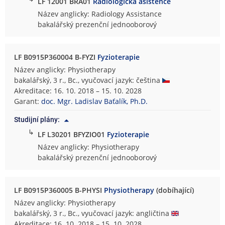
LF 12001 BRA01
Radiologická asistence
Název anglicky: Radiology Assistance
bakalářský prezenční jednooborový
LF B0915P360004 B-FYZI
Fyzioterapie
Název anglicky: Physiotherapy
bakalářský, 3 r., Bc., vyučovací jazyk: čeština
Akreditace: 16. 10. 2018 – 15. 10. 2028
Garant:
doc. Mgr. Ladislav Baťalík, Ph.D.
Studijní plány:
↳
LF L30201 BFYZIO01
Fyzioterapie
Název anglicky: Physiotherapy
bakalářský prezenční jednooborový
LF B0915P360005 B-PHYSI
Physiotherapy
(dobíhající)
Název anglicky: Physiotherapy
bakalářský, 3 r., Bc., vyučovací jazyk: angličtina
Akreditace: 16. 10. 2018 – 15. 10. 2028