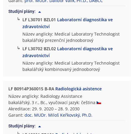
Garant:
prof. MUDr. Dalibor Valík, Ph.D., DABCC
Studijní plány:
↳
LF L30701 BZL01
Laboratorní diagnostika ve
zdravotnictví
Název anglicky: Medical Laboratory Technologist
bakalářský prezenční jednooborový
↳
LF L30702 BZL02
Laboratorní diagnostika ve
zdravotnictví
Název anglicky: Medical Laboratory Technologist
bakalářský kombinovaný jednooborový
LF B0914P360015 B-RA
Radiologická asistence
Název anglicky: Radiology Assistance
bakalářský, 3 r., Bc., vyučovací jazyk: čeština
Akreditace: 29. 9. 2020 – 28. 9. 2030
Garant:
doc. MUDr. Miloš Keřkovský, Ph.D.
Studijní plány:
↳