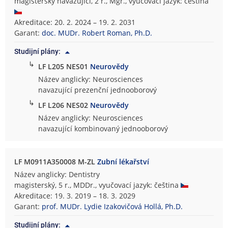
magisterský navazující, 2 r., Mgr., vyučovací jazyk: čeština
Akreditace: 20. 2. 2024 – 19. 2. 2031
Garant:
doc. MUDr. Robert Roman, Ph.D.
Studijní plány:
↳
LF L205 NES01
Neurovědy
Název anglicky: Neurosciences
navazující prezenční jednooborový
↳
LF L206 NES02
Neurovědy
Název anglicky: Neurosciences
navazující kombinovaný jednooborový
LF M0911A350008 M-ZL
Zubní lékařství
Název anglicky: Dentistry
magisterský, 5 r., MDDr., vyučovací jazyk: čeština
Akreditace: 19. 3. 2019 – 18. 3. 2029
Garant:
prof. MUDr. Lydie Izakovičová Hollá, Ph.D.
Studijní plány: