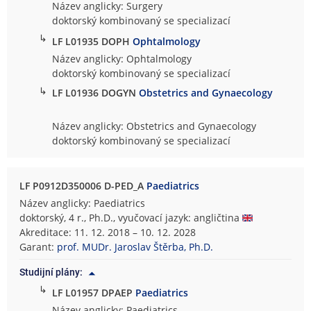
Název anglicky: Surgery
doktorský kombinovaný se specializací
↳
LF L01935 DOPH
Ophtalmology
Název anglicky: Ophtalmology
doktorský kombinovaný se specializací
↳
LF L01936 DOGYN
Obstetrics and Gynaecology
Název anglicky: Obstetrics and Gynaecology
doktorský kombinovaný se specializací
LF P0912D350006 D-PED_A
Paediatrics
Název anglicky: Paediatrics
doktorský, 4 r., Ph.D., vyučovací jazyk: angličtina
Akreditace: 11. 12. 2018 – 10. 12. 2028
Garant:
prof. MUDr. Jaroslav Štěrba, Ph.D.
Studijní plány:
↳
LF L01957 DPAEP
Paediatrics
Název anglicky: Paediatrics