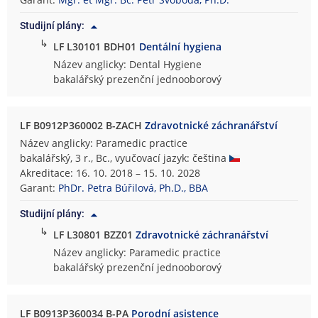
s
Studijní plány:
k
↳
á
LF L30101 BDH01
Dentální hygiena
f
Název anglicky: Dental Hygiene
a
bakalářský prezenční jednooborový
k
u
l
LF B0912P360002 B-ZACH
Zdravotnické záchranářství
t
Název anglicky: Paramedic practice
a
bakalářský, 3 r., Bc., vyučovací jazyk: čeština
Akreditace: 16. 10. 2018 – 15. 10. 2028
Garant:
PhDr. Petra Búřilová, Ph.D., BBA
Studijní plány:
↳
LF L30801 BZZ01
Zdravotnické záchranářství
Název anglicky: Paramedic practice
bakalářský prezenční jednooborový
LF B0913P360034 B-PA
Porodní asistence