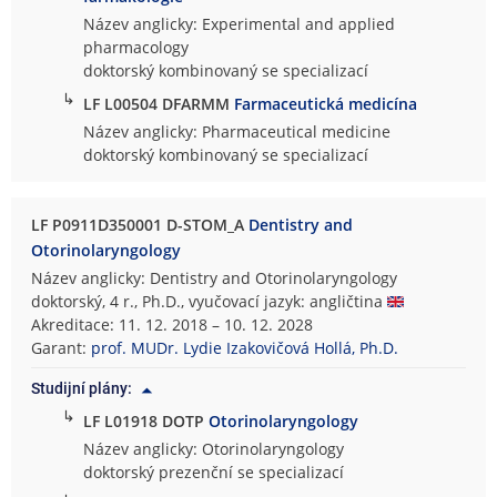
Název anglicky: Experimental and applied
pharmacology
doktorský kombinovaný se specializací
↳
LF L00504 DFARMM
Farmaceutická medicína
Název anglicky: Pharmaceutical medicine
doktorský kombinovaný se specializací
LF P0911D350001 D-STOM_A
Dentistry and
Otorinolaryngology
Název anglicky: Dentistry and Otorinolaryngology
doktorský, 4 r., Ph.D., vyučovací jazyk: angličtina
Akreditace: 11. 12. 2018 – 10. 12. 2028
Garant:
prof. MUDr. Lydie Izakovičová Hollá, Ph.D.
Studijní plány:
↳
LF L01918 DOTP
Otorinolaryngology
Název anglicky: Otorinolaryngology
doktorský prezenční se specializací