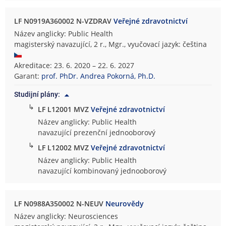
LF N0919A360002 N-VZDRAV
Veřejné zdravotnictví
Název anglicky: Public Health
magisterský navazující, 2 r., Mgr., vyučovací jazyk: čeština
Akreditace: 23. 6. 2020 – 22. 6. 2027
Garant:
prof. PhDr. Andrea Pokorná, Ph.D.
Studijní plány:
↳
LF L12001 MVZ
Veřejné zdravotnictví
Název anglicky: Public Health
navazující prezenční jednooborový
↳
LF L12002 MVZ
Veřejné zdravotnictví
Název anglicky: Public Health
navazující kombinovaný jednooborový
LF N0988A350002 N-NEUV
Neurovědy
Název anglicky: Neurosciences