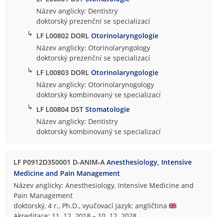
Název anglicky: Dentistry
doktorský prezenční se specializací
↳
LF L00802 DORL
Otorinolaryngologie
Název anglicky: Otorinolaryngology
doktorský prezenční se specializací
↳
LF L00803 DORL
Otorinolaryngologie
Název anglicky: Otorinolarynogology
doktorský kombinovaný se specializací
↳
LF L00804 DST
Stomatologie
Název anglicky: Dentistry
doktorský kombinovaný se specializací
LF P0912D350001 D-ANIM-A
Anesthesiology, Intensive
Medicine and Pain Management
Název anglicky: Anesthesiology, Intensive Medicine and
Pain Management
doktorský, 4 r., Ph.D., vyučovací jazyk: angličtina
Akreditace: 11. 12. 2018 – 10. 12. 2028