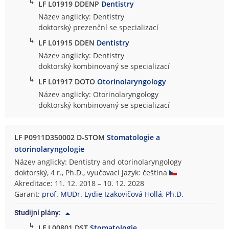
↳
LF L01919 DDENP
Dentistry
Název anglicky: Dentistry
doktorský prezenční se specializací
↳
LF L01915 DDEN
Dentistry
Název anglicky: Dentistry
doktorský kombinovaný se specializací
↳
LF L01917 DOTO
Otorinolaryngology
Název anglicky: Otorinolaryngology
doktorský kombinovaný se specializací
LF P0911D350002 D-STOM
Stomatologie a
otorinolaryngologie
Název anglicky: Dentistry and otorinolaryngology
doktorský, 4 r., Ph.D., vyučovací jazyk: čeština
Akreditace: 11. 12. 2018 – 10. 12. 2028
Garant:
prof. MUDr. Lydie Izakovičová Hollá, Ph.D.
Studijní plány:
↳
LF L00801 DST
Stomatologie