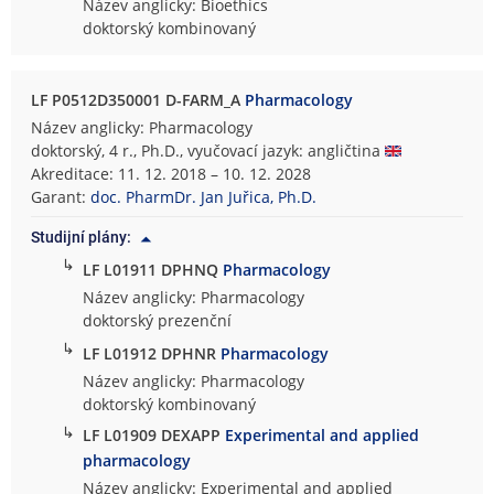
Název anglicky: Bioethics
doktorský kombinovaný
LF P0512D350001 D-FARM_A
Pharmacology
Název anglicky: Pharmacology
doktorský, 4 r., Ph.D., vyučovací jazyk: angličtina
Akreditace: 11. 12. 2018 – 10. 12. 2028
Garant:
doc. PharmDr. Jan Juřica, Ph.D.
Studijní plány:
↳
LF L01911 DPHNQ
Pharmacology
Název anglicky: Pharmacology
doktorský prezenční
↳
LF L01912 DPHNR
Pharmacology
Název anglicky: Pharmacology
doktorský kombinovaný
↳
LF L01909 DEXAPP
Experimental and applied
pharmacology
Název anglicky: Experimental and applied