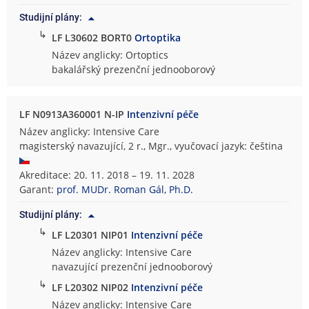
Studijní plány:
↳
LF L30602 BORT0
Ortoptika
Název anglicky: Ortoptics
bakalářský prezenční jednooborový
LF N0913A360001 N-IP
Intenzivní péče
Název anglicky: Intensive Care
magisterský navazující, 2 r., Mgr., vyučovací jazyk: čeština
Akreditace: 20. 11. 2018 – 19. 11. 2028
Garant:
prof. MUDr. Roman Gál, Ph.D.
Studijní plány:
↳
LF L20301 NIP01
Intenzivní péče
Název anglicky: Intensive Care
navazující prezenční jednooborový
↳
LF L20302 NIP02
Intenzivní péče
Název anglicky: Intensive Care