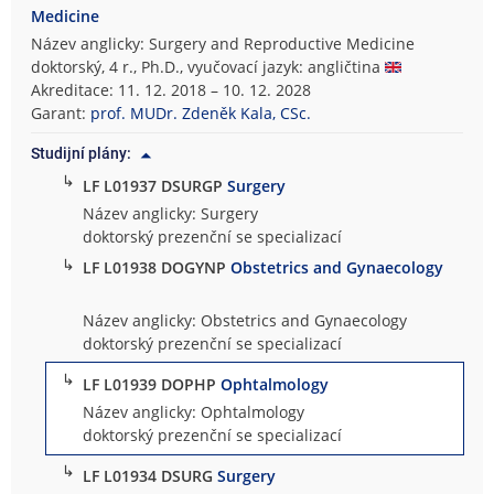
Medicine
Název anglicky: Surgery and Reproductive Medicine
doktorský, 4 r., Ph.D., vyučovací jazyk: angličtina
Akreditace: 11. 12. 2018 – 10. 12. 2028
Garant:
prof. MUDr. Zdeněk Kala, CSc.
Studijní plány:
↳
LF L01937 DSURGP
Surgery
Název anglicky: Surgery
doktorský prezenční se specializací
↳
LF L01938 DOGYNP
Obstetrics and Gynaecology
Název anglicky: Obstetrics and Gynaecology
doktorský prezenční se specializací
↳
LF L01939 DOPHP
Ophtalmology
Název anglicky: Ophtalmology
doktorský prezenční se specializací
↳
LF L01934 DSURG
Surgery