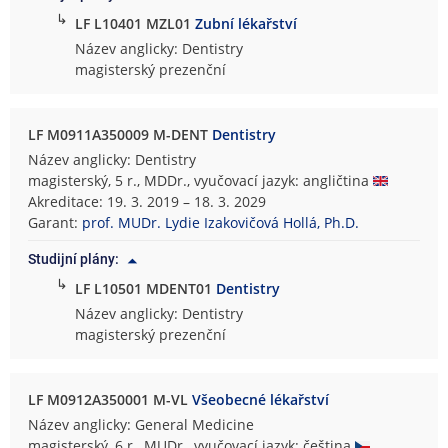
↳
LF L10401 MZL01
Zubní lékařství
Název anglicky: Dentistry
magisterský prezenční
LF M0911A350009 M-DENT
Dentistry
Název anglicky: Dentistry
magisterský, 5 r., MDDr., vyučovací jazyk: angličtina
Akreditace: 19. 3. 2019 – 18. 3. 2029
Garant:
prof. MUDr. Lydie Izakovičová Hollá, Ph.D.
Studijní plány:
↳
LF L10501 MDENT01
Dentistry
Název anglicky: Dentistry
magisterský prezenční
LF M0912A350001 M-VL
Všeobecné lékařství
Název anglicky: General Medicine
magisterský, 6 r., MUDr., vyučovací jazyk: čeština