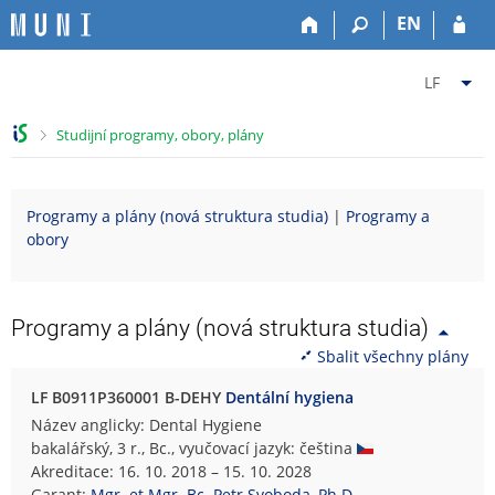
P
P
P
P
EN
ř
ř
ř
ř
e
e
e
e
Z
s
s
s
s
LF
k
k
k
k
m
o
o
o
o
ě
>
Studijní programy, obory, plány
č
č
č
č
n
i
i
i
i
i
t
t
t
t
t
Programy a plány (nová struktura studia)
|
Programy a
n
n
n
n
f
obory
a
a
a
a
a
h
h
o
p
k
o
l
b
a
u
r
a
s
t
l
Programy a plány (nová struktura studia)
n
v
a
i
t
Sbalit všechny plány
í
i
h
č
u
l
č
k
L
LF B0911P360001 B-DEHY
Dentální hygiena
i
k
u
é
Název anglicky: Dental Hygiene
š
u
k
bakalářský, 3 r., Bc., vyučovací jazyk: čeština
t
a
Akreditace: 16. 10. 2018 – 15. 10. 2028
u
ř
Garant:
Mgr. et Mgr. Bc. Petr Svoboda, Ph.D.