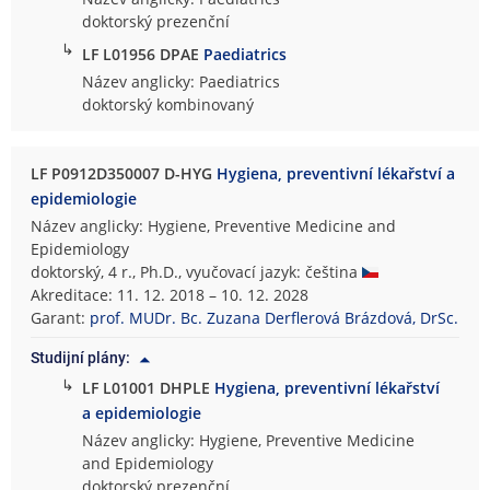
doktorský prezenční
↳
LF L01956 DPAE
Paediatrics
Název anglicky: Paediatrics
doktorský kombinovaný
LF P0912D350007 D-HYG
Hygiena, preventivní lékařství a
epidemiologie
Název anglicky: Hygiene, Preventive Medicine and
Epidemiology
doktorský, 4 r., Ph.D., vyučovací jazyk: čeština
Akreditace: 11. 12. 2018 – 10. 12. 2028
Garant:
prof. MUDr. Bc. Zuzana Derflerová Brázdová, DrSc.
Studijní plány:
↳
LF L01001 DHPLE
Hygiena, preventivní lékařství
a epidemiologie
Název anglicky: Hygiene, Preventive Medicine
and Epidemiology
doktorský prezenční