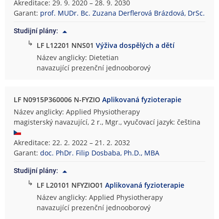
Akreditace: 29. 9. 2020 – 28. 9. 2030
Garant:
prof. MUDr. Bc. Zuzana Derflerová Brázdová, DrSc.
Studijní plány:
↳
LF L12201 NNS01
Výživa dospělých a dětí
Název anglicky: Dietetian
navazující prezenční jednooborový
LF N0915P360006 N-FYZIO
Aplikovaná fyzioterapie
Název anglicky: Applied Physiotherapy
magisterský navazující, 2 r., Mgr., vyučovací jazyk: čeština
Akreditace: 22. 2. 2022 – 21. 2. 2032
Garant:
doc. PhDr. Filip Dosbaba, Ph.D., MBA
Studijní plány:
↳
LF L20101 NFYZIO01
Aplikovaná fyzioterapie
Název anglicky: Applied Physiotherapy
navazující prezenční jednooborový