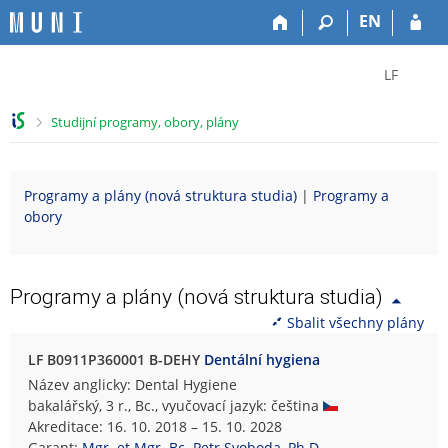
P
P
P
P
EN
ř
ř
ř
ř
e
e
e
e
Z
s
s
s
s
LF
k
k
k
k
m
o
o
o
o
ě
>
Studijní programy, obory, plány
č
č
č
č
n
i
i
i
i
i
t
t
t
t
t
Programy a plány (nová struktura studia)
|
Programy a
n
n
n
n
f
obory
a
a
a
a
a
h
h
o
p
k
o
l
b
a
u
r
a
s
t
l
Programy a plány (nová struktura studia)
n
v
a
i
t
Sbalit všechny plány
í
i
h
č
u
l
č
k
L
LF B0911P360001 B-DEHY
Dentální hygiena
i
k
u
é
Název anglicky: Dental Hygiene
š
u
k
bakalářský, 3 r., Bc., vyučovací jazyk: čeština
t
a
Akreditace: 16. 10. 2018 – 15. 10. 2028
u
ř
Garant:
Mgr. et Mgr. Bc. Petr Svoboda, Ph.D.