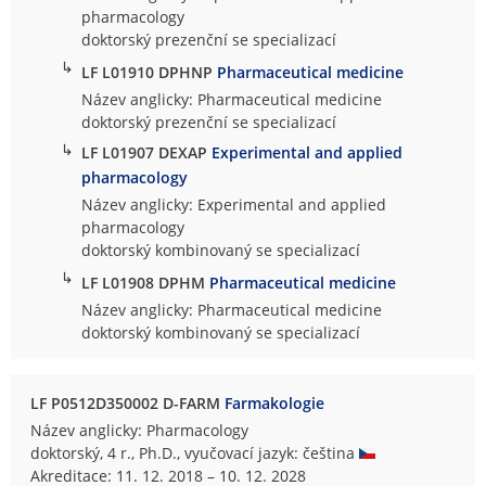
pharmacology
doktorský prezenční se specializací
↳
LF L01910 DPHNP
Pharmaceutical medicine
Název anglicky: Pharmaceutical medicine
doktorský prezenční se specializací
↳
LF L01907 DEXAP
Experimental and applied
pharmacology
Název anglicky: Experimental and applied
pharmacology
doktorský kombinovaný se specializací
↳
LF L01908 DPHM
Pharmaceutical medicine
Název anglicky: Pharmaceutical medicine
doktorský kombinovaný se specializací
LF P0512D350002 D-FARM
Farmakologie
Název anglicky: Pharmacology
doktorský, 4 r., Ph.D., vyučovací jazyk: čeština
Akreditace: 11. 12. 2018 – 10. 12. 2028