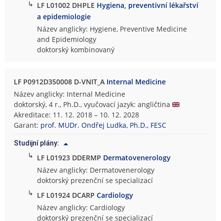
↳
LF L01002 DHPLE
Hygiena, preventivní lékařství
a epidemiologie
Název anglicky: Hygiene, Preventive Medicine
and Epidemiology
doktorský kombinovaný
LF P0912D350008 D-VNIT_A
Internal Medicine
Název anglicky: Internal Medicine
doktorský, 4 r., Ph.D., vyučovací jazyk: angličtina
Akreditace: 11. 12. 2018 – 10. 12. 2028
Garant:
prof. MUDr. Ondřej Ludka, Ph.D., FESC
Studijní plány:
↳
LF L01923 DDERMP
Dermatovenerology
Název anglicky: Dermatovenerology
doktorský prezenční se specializací
↳
LF L01924 DCARP
Cardiology
Název anglicky: Cardiology
doktorský prezenční se specializací