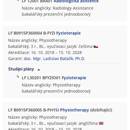
LF 12001 BRA01
Radiologická asistence
Název anglicky: Radiology Assistance
bakalářský prezenční jednooborový
LF B0915P360004 B-FYZI
Fyzioterapie
Název anglicky: Physiotherapy
bakalářský, 3 r., Bc., vyučovací jazyk: čeština
Akreditace: 16. 10. 2018 – 15. 10. 2028
Garant:
doc. Mgr. Ladislav Baťalík, Ph.D.
Studijní plány:
↳
LF L30201 BFYZIO01
Fyzioterapie
Název anglicky: Physiotherapy
bakalářský prezenční jednooborový
LF B0915P360005 B-PHYSI
Physiotherapy
(dobíhající)
Název anglicky: Physiotherapy
bakalářský, 3 r., Bc., vyučovací jazyk: angličtina
Akreditace: 16. 10. 2018 – 15. 10. 2028