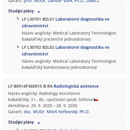
Garant:
prof. MUDr. Dalibor Valík, Ph.D., DABCC
Studijní plány:
↳
LF L30701 BZL01
Laboratorní diagnostika ve
zdravotnictví
Název anglicky: Medical Laboratory Technologist
bakalářský prezenční jednooborový
↳
LF L30702 BZL02
Laboratorní diagnostika ve
zdravotnictví
Název anglicky: Medical Laboratory Technologist
bakalářský kombinovaný jednooborový
LF B0914P360015 B-RA
Radiologická asistence
Název anglicky: Radiology Assistance
bakalářský, 3 r., Bc., vyučovací jazyk: čeština
Akreditace: 29. 9. 2020 – 28. 9. 2030
Garant:
doc. MUDr. Miloš Keřkovský, Ph.D.
Studijní plány:
↳