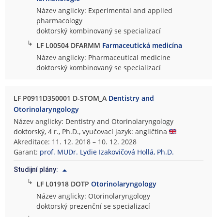
Název anglicky: Experimental and applied
pharmacology
doktorský kombinovaný se specializací
↳
LF L00504 DFARMM
Farmaceutická medicína
Název anglicky: Pharmaceutical medicine
doktorský kombinovaný se specializací
LF P0911D350001 D-STOM_A
Dentistry and
Otorinolaryngology
Název anglicky: Dentistry and Otorinolaryngology
doktorský, 4 r., Ph.D., vyučovací jazyk: angličtina
Akreditace: 11. 12. 2018 – 10. 12. 2028
Garant:
prof. MUDr. Lydie Izakovičová Hollá, Ph.D.
Studijní plány:
↳
LF L01918 DOTP
Otorinolaryngology
Název anglicky: Otorinolaryngology
doktorský prezenční se specializací