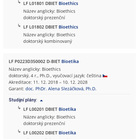
↳
LF L01801 DBIET
Bioethics
Název anglicky: Bioethics
doktorský prezenční
↳
LF L01802 DBIET
Bioethics
Název anglicky: Bioethics
doktorský kombinovaný
LF P0223D350002 D-BIET
Bioetika
Název anglicky: Bioethics
doktorský, 4 r., Ph.D., vyučovací jazyk: čeština
Akreditace: 11. 12. 2018 – 10. 12. 2028
Garant:
doc. PhDr. Alena Slezáčková, Ph.D.
Studijní plány:
↳
LF L00201 DBIET
Bioetika
Název anglicky: Bioethics
doktorský prezenční
↳
LF L00202 DBIET
Bioetika