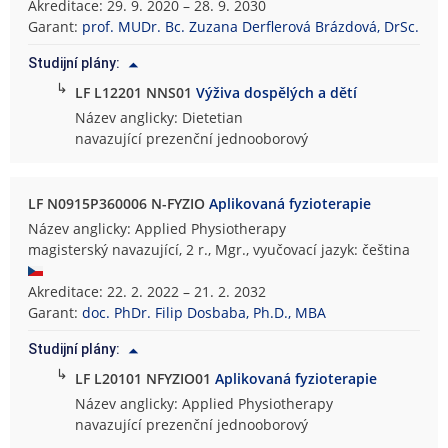
Akreditace: 29. 9. 2020 – 28. 9. 2030
Garant:
prof. MUDr. Bc. Zuzana Derflerová Brázdová, DrSc.
Studijní plány:
↳
LF L12201 NNS01
Výživa dospělých a dětí
Název anglicky: Dietetian
navazující prezenční jednooborový
LF N0915P360006 N-FYZIO
Aplikovaná fyzioterapie
Název anglicky: Applied Physiotherapy
magisterský navazující, 2 r., Mgr., vyučovací jazyk: čeština
Akreditace: 22. 2. 2022 – 21. 2. 2032
Garant:
doc. PhDr. Filip Dosbaba, Ph.D., MBA
Studijní plány:
↳
LF L20101 NFYZIO01
Aplikovaná fyzioterapie
Název anglicky: Applied Physiotherapy
navazující prezenční jednooborový