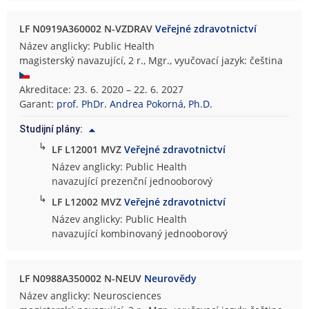
LF N0919A360002 N-VZDRAV
Veřejné zdravotnictví
Název anglicky: Public Health
magisterský navazující, 2 r., Mgr., vyučovací jazyk: čeština
Akreditace: 23. 6. 2020 – 22. 6. 2027
Garant:
prof. PhDr. Andrea Pokorná, Ph.D.
Studijní plány:
↳
LF L12001 MVZ
Veřejné zdravotnictví
Název anglicky: Public Health
navazující prezenční jednooborový
↳
LF L12002 MVZ
Veřejné zdravotnictví
Název anglicky: Public Health
navazující kombinovaný jednooborový
LF N0988A350002 N-NEUV
Neurovědy
Název anglicky: Neurosciences