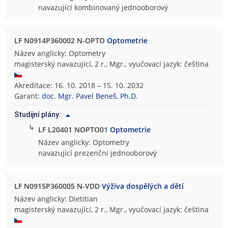
navazující kombinovaný jednooborový
LF N0914P360002 N-OPTO
Optometrie
Název anglicky: Optometry
magisterský navazující, 2 r., Mgr., vyučovací jazyk: čeština
Akreditace: 16. 10. 2018 – 15. 10. 2032
Garant:
doc. Mgr. Pavel Beneš, Ph.D.
Studijní plány:
↳
LF L20401 NOPTO01
Optometrie
Název anglicky: Optometry
navazující prezenční jednooborový
LF N0915P360005 N-VDD
Výživa dospělých a dětí
Název anglicky: Dietitian
magisterský navazující, 2 r., Mgr., vyučovací jazyk: čeština