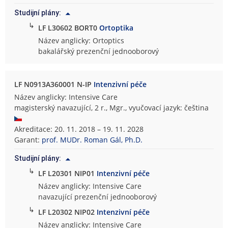
Studijní plány:
↳
LF L30602 BORT0
Ortoptika
Název anglicky: Ortoptics
bakalářský prezenční jednooborový
LF N0913A360001 N-IP
Intenzivní péče
Název anglicky: Intensive Care
magisterský navazující, 2 r., Mgr., vyučovací jazyk: čeština
Akreditace: 20. 11. 2018 – 19. 11. 2028
Garant:
prof. MUDr. Roman Gál, Ph.D.
Studijní plány:
↳
LF L20301 NIP01
Intenzivní péče
Název anglicky: Intensive Care
navazující prezenční jednooborový
↳
LF L20302 NIP02
Intenzivní péče
Název anglicky: Intensive Care