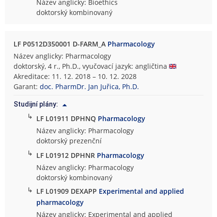
Název anglicky: Bioethics
doktorský kombinovaný
LF P0512D350001 D-FARM_A
Pharmacology
Název anglicky: Pharmacology
doktorský, 4 r., Ph.D., vyučovací jazyk: angličtina
Akreditace: 11. 12. 2018 – 10. 12. 2028
Garant:
doc. PharmDr. Jan Juřica, Ph.D.
Studijní plány:
↳
LF L01911 DPHNQ
Pharmacology
Název anglicky: Pharmacology
doktorský prezenční
↳
LF L01912 DPHNR
Pharmacology
Název anglicky: Pharmacology
doktorský kombinovaný
↳
LF L01909 DEXAPP
Experimental and applied
pharmacology
Název anglicky: Experimental and applied