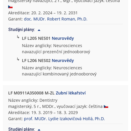
magisterský navazující, 2 r., Mgr., vyučovací jazyk: čeština
Akreditace: 20. 2. 2024 – 19. 2. 2031
Garant:
doc. MUDr. Robert Roman, Ph.D.
Studijní plány:
↳
LF L205 NES01
Neurovědy
Název anglicky: Neurosciences
navazující prezenční jednooborový
↳
LF L206 NES02
Neurovědy
Název anglicky: Neurosciences
navazující kombinovaný jednooborový
LF M0911A350008 M-ZL
Zubní lékařství
Název anglicky: Dentistry
magisterský, 5 r., MDDr., vyučovací jazyk: čeština
Akreditace: 19. 3. 2019 – 18. 3. 2029
Garant:
prof. MUDr. Lydie Izakovičová Hollá, Ph.D.
Studijní plány: