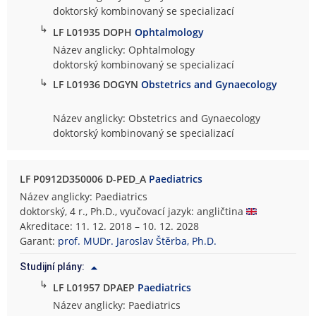
doktorský kombinovaný se specializací
↳
LF L01935 DOPH
Ophtalmology
Název anglicky: Ophtalmology
doktorský kombinovaný se specializací
↳
LF L01936 DOGYN
Obstetrics and Gynaecology
Název anglicky: Obstetrics and Gynaecology
doktorský kombinovaný se specializací
LF P0912D350006 D-PED_A
Paediatrics
Název anglicky: Paediatrics
doktorský, 4 r., Ph.D., vyučovací jazyk: angličtina
Akreditace: 11. 12. 2018 – 10. 12. 2028
Garant:
prof. MUDr. Jaroslav Štěrba, Ph.D.
Studijní plány:
↳
LF L01957 DPAEP
Paediatrics
Název anglicky: Paediatrics