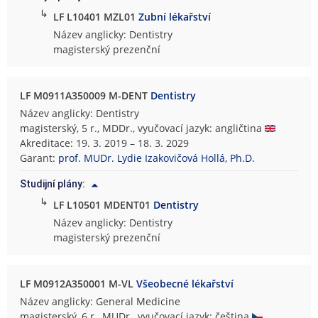
↳
LF L10401 MZL01
Zubní lékařství
Název anglicky: Dentistry
magisterský prezenční
LF M0911A350009 M-DENT
Dentistry
Název anglicky: Dentistry
magisterský, 5 r., MDDr., vyučovací jazyk: angličtina
Akreditace: 19. 3. 2019 – 18. 3. 2029
Garant:
prof. MUDr. Lydie Izakovičová Hollá, Ph.D.
Studijní plány:
↳
LF L10501 MDENT01
Dentistry
Název anglicky: Dentistry
magisterský prezenční
LF M0912A350001 M-VL
Všeobecné lékařství
Název anglicky: General Medicine
magisterský, 6 r., MUDr., vyučovací jazyk: čeština