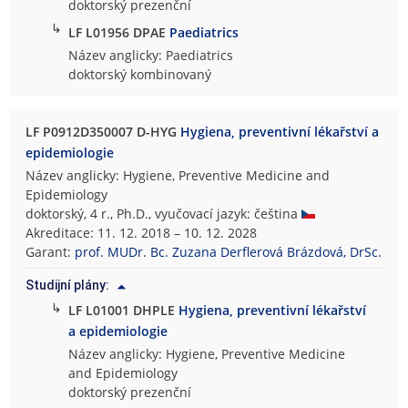
doktorský prezenční
↳
LF L01956 DPAE
Paediatrics
Název anglicky: Paediatrics
doktorský kombinovaný
LF P0912D350007 D-HYG
Hygiena, preventivní lékařství a
epidemiologie
Název anglicky: Hygiene, Preventive Medicine and
Epidemiology
doktorský, 4 r., Ph.D., vyučovací jazyk: čeština
Akreditace: 11. 12. 2018 – 10. 12. 2028
Garant:
prof. MUDr. Bc. Zuzana Derflerová Brázdová, DrSc.
Studijní plány:
↳
LF L01001 DHPLE
Hygiena, preventivní lékařství
a epidemiologie
Název anglicky: Hygiene, Preventive Medicine
and Epidemiology
doktorský prezenční