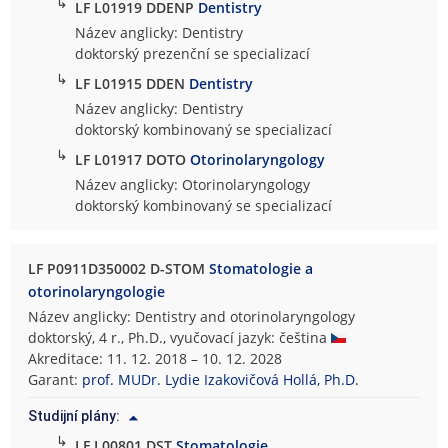
↳
LF L01919 DDENP
Dentistry
Název anglicky: Dentistry
doktorský prezenční se specializací
↳
LF L01915 DDEN
Dentistry
Název anglicky: Dentistry
doktorský kombinovaný se specializací
↳
LF L01917 DOTO
Otorinolaryngology
Název anglicky: Otorinolaryngology
doktorský kombinovaný se specializací
LF P0911D350002 D-STOM
Stomatologie a
otorinolaryngologie
Název anglicky: Dentistry and otorinolaryngology
doktorský, 4 r., Ph.D., vyučovací jazyk: čeština
Akreditace: 11. 12. 2018 – 10. 12. 2028
Garant:
prof. MUDr. Lydie Izakovičová Hollá, Ph.D.
Studijní plány:
↳
LF L00801 DST
Stomatologie