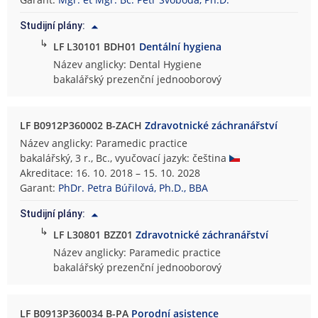
s
Studijní plány:
k
↳
á
LF L30101 BDH01
Dentální hygiena
f
Název anglicky: Dental Hygiene
a
bakalářský prezenční jednooborový
k
u
l
LF B0912P360002 B-ZACH
Zdravotnické záchranářství
t
Název anglicky: Paramedic practice
a
bakalářský, 3 r., Bc., vyučovací jazyk: čeština
Akreditace: 16. 10. 2018 – 15. 10. 2028
Garant:
PhDr. Petra Búřilová, Ph.D., BBA
Studijní plány:
↳
LF L30801 BZZ01
Zdravotnické záchranářství
Název anglicky: Paramedic practice
bakalářský prezenční jednooborový
LF B0913P360034 B-PA
Porodní asistence