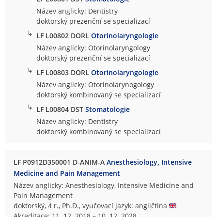
Název anglicky: Dentistry
doktorský prezenční se specializací
↳
LF L00802 DORL
Otorinolaryngologie
Název anglicky: Otorinolaryngology
doktorský prezenční se specializací
↳
LF L00803 DORL
Otorinolaryngologie
Název anglicky: Otorinolarynogology
doktorský kombinovaný se specializací
↳
LF L00804 DST
Stomatologie
Název anglicky: Dentistry
doktorský kombinovaný se specializací
LF P0912D350001 D-ANIM-A
Anesthesiology, Intensive
Medicine and Pain Management
Název anglicky: Anesthesiology, Intensive Medicine and
Pain Management
doktorský, 4 r., Ph.D., vyučovací jazyk: angličtina
Akreditace: 11. 12. 2018 – 10. 12. 2028