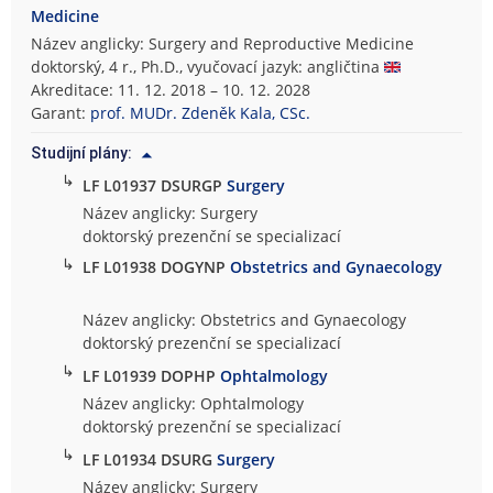
Medicine
Název anglicky: Surgery and Reproductive Medicine
doktorský, 4 r., Ph.D., vyučovací jazyk: angličtina
Akreditace: 11. 12. 2018 – 10. 12. 2028
Garant:
prof. MUDr. Zdeněk Kala, CSc.
Studijní plány:
↳
LF L01937 DSURGP
Surgery
Název anglicky: Surgery
doktorský prezenční se specializací
↳
LF L01938 DOGYNP
Obstetrics and Gynaecology
Název anglicky: Obstetrics and Gynaecology
doktorský prezenční se specializací
↳
LF L01939 DOPHP
Ophtalmology
Název anglicky: Ophtalmology
doktorský prezenční se specializací
↳
LF L01934 DSURG
Surgery
Název anglicky: Surgery