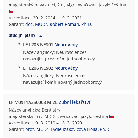
magisterský navazující, 2 r., Mgr., vyučovací jazyk: čeština
Akreditace: 20. 2. 2024 – 19. 2. 2031
Garant:
doc. MUDr. Robert Roman, Ph.D.
Studijní plány:
↳
LF L205 NES01
Neurovědy
Název anglicky: Neurosciences
navazující prezenční jednooborový
↳
LF L206 NES02
Neurovědy
Název anglicky: Neurosciences
navazující kombinovaný jednooborový
LF M0911A350008 M-ZL
Zubní lékařství
Název anglicky: Dentistry
magisterský, 5 r., MDDr., vyučovací jazyk: čeština
Akreditace: 19. 3. 2019 – 18. 3. 2029
Garant:
prof. MUDr. Lydie Izakovičová Hollá, Ph.D.