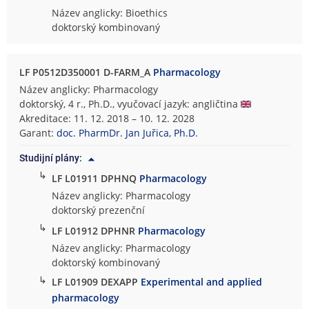
Název anglicky: Bioethics
doktorský kombinovaný
LF P0512D350001 D-FARM_A
Pharmacology
Název anglicky: Pharmacology
doktorský, 4 r., Ph.D., vyučovací jazyk: angličtina
Akreditace: 11. 12. 2018 – 10. 12. 2028
Garant:
doc. PharmDr. Jan Juřica, Ph.D.
Studijní plány:
↳
LF L01911 DPHNQ
Pharmacology
Název anglicky: Pharmacology
doktorský prezenční
↳
LF L01912 DPHNR
Pharmacology
Název anglicky: Pharmacology
doktorský kombinovaný
↳
LF L01909 DEXAPP
Experimental and applied
pharmacology