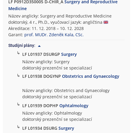
LF P0912D350005 D-CHIR_A
Surgery and Reproductive
Medicine
Název anglicky: Surgery and Reproductive Medicine
doktorský, 4 r., Ph.D., vyučovací jazyk: angličtina
Akreditace: 11. 12. 2018 – 10. 12. 2028
Garant:
prof. MUDr. Zdeněk Kala, CSc.
Studijní plány:
↳
LF L01937 DSURGP
Surgery
Název anglicky: Surgery
doktorský prezenční se specializací
↳
LF L01938 DOGYNP
Obstetrics and Gynaecology
Název anglicky: Obstetrics and Gynaecology
doktorský prezenční se specializací
↳
LF L01939 DOPHP
Ophtalmology
Název anglicky: Ophtalmology
doktorský prezenční se specializací
↳
LF L01934 DSURG
Surgery