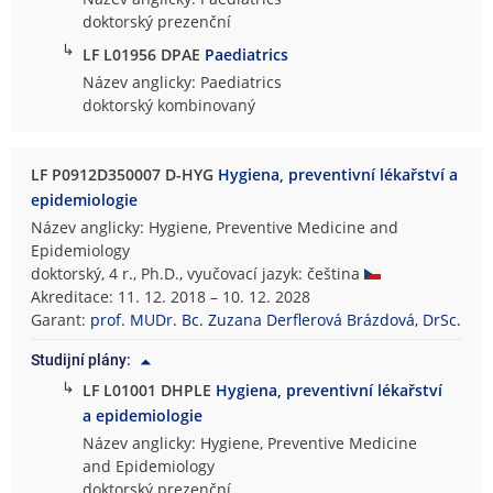
doktorský prezenční
↳
LF L01956 DPAE
Paediatrics
Název anglicky: Paediatrics
doktorský kombinovaný
LF P0912D350007 D-HYG
Hygiena, preventivní lékařství a
epidemiologie
Název anglicky: Hygiene, Preventive Medicine and
Epidemiology
doktorský, 4 r., Ph.D., vyučovací jazyk: čeština
Akreditace: 11. 12. 2018 – 10. 12. 2028
Garant:
prof. MUDr. Bc. Zuzana Derflerová Brázdová, DrSc.
Studijní plány:
↳
LF L01001 DHPLE
Hygiena, preventivní lékařství
a epidemiologie
Název anglicky: Hygiene, Preventive Medicine
and Epidemiology
doktorský prezenční