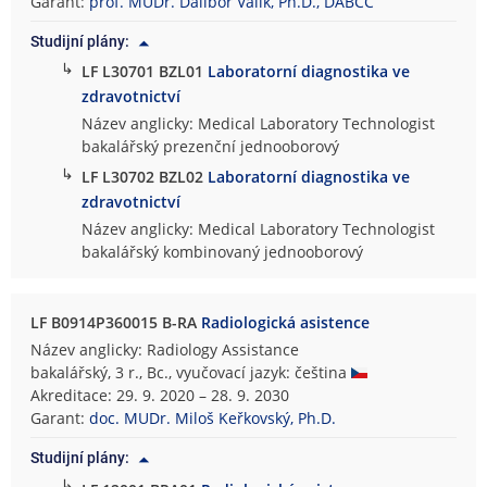
Garant:
prof. MUDr. Dalibor Valík, Ph.D., DABCC
Studijní plány:
↳
LF L30701 BZL01
Laboratorní diagnostika ve
zdravotnictví
Název anglicky: Medical Laboratory Technologist
bakalářský prezenční jednooborový
↳
LF L30702 BZL02
Laboratorní diagnostika ve
zdravotnictví
Název anglicky: Medical Laboratory Technologist
bakalářský kombinovaný jednooborový
LF B0914P360015 B-RA
Radiologická asistence
Název anglicky: Radiology Assistance
bakalářský, 3 r., Bc., vyučovací jazyk: čeština
Akreditace: 29. 9. 2020 – 28. 9. 2030
Garant:
doc. MUDr. Miloš Keřkovský, Ph.D.
Studijní plány:
↳