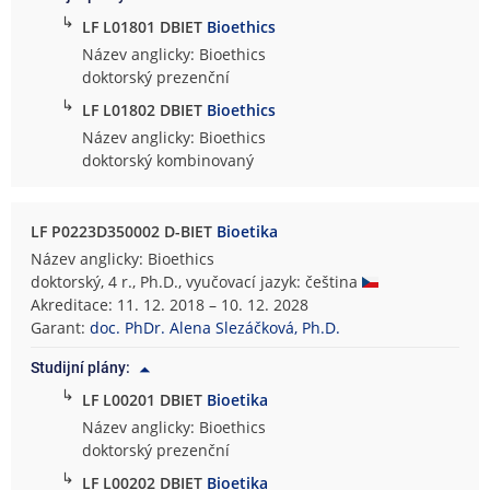
↳
LF L01801 DBIET
Bioethics
Název anglicky: Bioethics
doktorský prezenční
↳
LF L01802 DBIET
Bioethics
Název anglicky: Bioethics
doktorský kombinovaný
LF P0223D350002 D-BIET
Bioetika
Název anglicky: Bioethics
doktorský, 4 r., Ph.D., vyučovací jazyk: čeština
Akreditace: 11. 12. 2018 – 10. 12. 2028
Garant:
doc. PhDr. Alena Slezáčková, Ph.D.
Studijní plány:
↳
LF L00201 DBIET
Bioetika
Název anglicky: Bioethics
doktorský prezenční
↳
LF L00202 DBIET
Bioetika