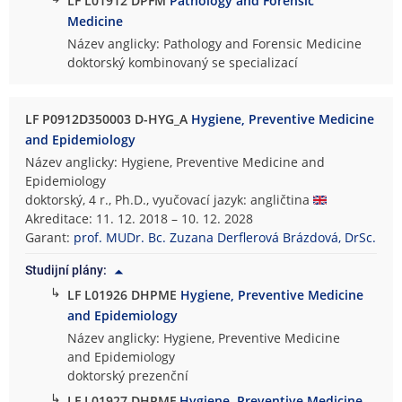
LF L01912 DPFM
Pathology and Forensic
Medicine
Název anglicky: Pathology and Forensic Medicine
doktorský kombinovaný se specializací
LF P0912D350003 D-HYG_A
Hygiene, Preventive Medicine
and Epidemiology
Název anglicky: Hygiene, Preventive Medicine and
Epidemiology
doktorský, 4 r., Ph.D., vyučovací jazyk: angličtina
Akreditace: 11. 12. 2018 – 10. 12. 2028
Garant:
prof. MUDr. Bc. Zuzana Derflerová Brázdová, DrSc.
Studijní plány:
↳
LF L01926 DHPME
Hygiene, Preventive Medicine
and Epidemiology
Název anglicky: Hygiene, Preventive Medicine
and Epidemiology
doktorský prezenční
↳
LF L01927 DHPMF
Hygiene, Preventive Medicine