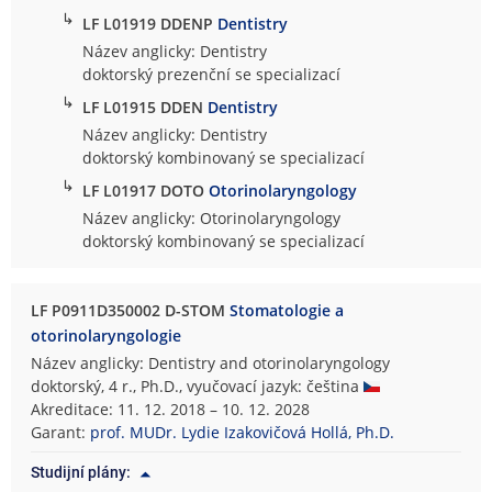
↳
LF L01919 DDENP
Dentistry
Název anglicky: Dentistry
doktorský prezenční se specializací
↳
LF L01915 DDEN
Dentistry
Název anglicky: Dentistry
doktorský kombinovaný se specializací
↳
LF L01917 DOTO
Otorinolaryngology
Název anglicky: Otorinolaryngology
doktorský kombinovaný se specializací
LF P0911D350002 D-STOM
Stomatologie a
otorinolaryngologie
Název anglicky: Dentistry and otorinolaryngology
doktorský, 4 r., Ph.D., vyučovací jazyk: čeština
Akreditace: 11. 12. 2018 – 10. 12. 2028
Garant:
prof. MUDr. Lydie Izakovičová Hollá, Ph.D.
Studijní plány: