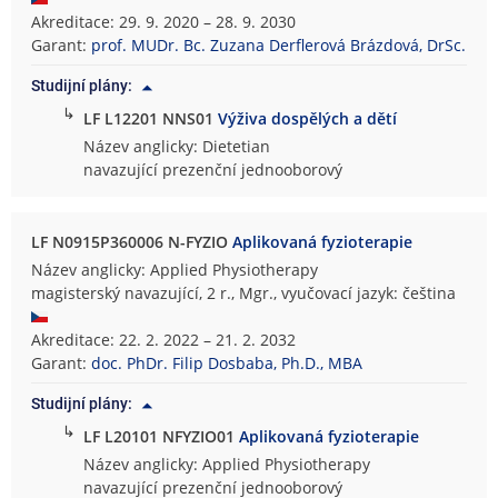
Akreditace: 29. 9. 2020 – 28. 9. 2030
Garant:
prof. MUDr. Bc. Zuzana Derflerová Brázdová, DrSc.
Studijní plány:
↳
LF L12201 NNS01
Výživa dospělých a dětí
Název anglicky: Dietetian
navazující prezenční jednooborový
LF N0915P360006 N-FYZIO
Aplikovaná fyzioterapie
Název anglicky: Applied Physiotherapy
magisterský navazující, 2 r., Mgr., vyučovací jazyk: čeština
Akreditace: 22. 2. 2022 – 21. 2. 2032
Garant:
doc. PhDr. Filip Dosbaba, Ph.D., MBA
Studijní plány:
↳
LF L20101 NFYZIO01
Aplikovaná fyzioterapie
Název anglicky: Applied Physiotherapy
navazující prezenční jednooborový