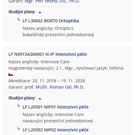
Garant:
Mgr. Petr Veselý, DiS., Ph.D.
Studijní plány:
↳
LF L30602 BORT0
Ortoptika
Název anglicky: Ortoptics
bakalářský prezenční jednooborový
LF N0913A360001 N-IP
Intenzivní péče
Název anglicky: Intensive Care
magisterský navazující, 2 r., Mgr., vyučovací jazyk: čeština
Akreditace: 20. 11. 2018 – 19. 11. 2028
Garant:
prof. MUDr. Roman Gál, Ph.D.
Studijní plány:
↳
LF L20301 NIP01
Intenzivní péče
Název anglicky: Intensive Care
navazující prezenční jednooborový
↳
LF L20302 NIP02
Intenzivní péče