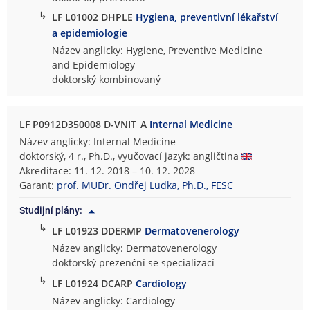
↳
LF L01002 DHPLE
Hygiena, preventivní lékařství
a epidemiologie
Název anglicky: Hygiene, Preventive Medicine
and Epidemiology
doktorský kombinovaný
LF P0912D350008 D-VNIT_A
Internal Medicine
Název anglicky: Internal Medicine
doktorský, 4 r., Ph.D., vyučovací jazyk: angličtina
Akreditace: 11. 12. 2018 – 10. 12. 2028
Garant:
prof. MUDr. Ondřej Ludka, Ph.D., FESC
Studijní plány:
↳
LF L01923 DDERMP
Dermatovenerology
Název anglicky: Dermatovenerology
doktorský prezenční se specializací
↳
LF L01924 DCARP
Cardiology
Název anglicky: Cardiology