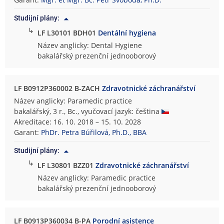
s
Studijní plány:
k
↳
á
LF L30101 BDH01
Dentální hygiena
f
Název anglicky: Dental Hygiene
a
bakalářský prezenční jednooborový
k
u
l
LF B0912P360002 B-ZACH
Zdravotnické záchranářství
t
Název anglicky: Paramedic practice
a
bakalářský, 3 r., Bc., vyučovací jazyk: čeština
Akreditace: 16. 10. 2018 – 15. 10. 2028
Garant:
PhDr. Petra Búřilová, Ph.D., BBA
Studijní plány:
↳
LF L30801 BZZ01
Zdravotnické záchranářství
Název anglicky: Paramedic practice
bakalářský prezenční jednooborový
LF B0913P360034 B-PA
Porodní asistence