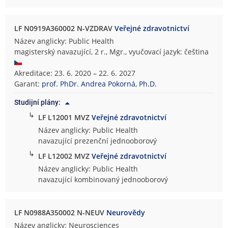
LF N0919A360002 N-VZDRAV
Veřejné zdravotnictví
Název anglicky: Public Health
magisterský navazující, 2 r., Mgr., vyučovací jazyk: čeština
Akreditace: 23. 6. 2020 – 22. 6. 2027
Garant:
prof. PhDr. Andrea Pokorná, Ph.D.
Studijní plány:
↳
LF L12001 MVZ
Veřejné zdravotnictví
Název anglicky: Public Health
navazující prezenční jednooborový
↳
LF L12002 MVZ
Veřejné zdravotnictví
Název anglicky: Public Health
navazující kombinovaný jednooborový
LF N0988A350002 N-NEUV
Neurovědy
Název anglicky: Neurosciences