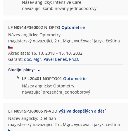
Název anglicky: Intensive Care
navazující kombinovaný jednooborový
LF N0914P360002 N-OPTO
Optometrie
Název anglicky: Optometry
magisterský navazující, 2 r., Mgr., vyučovací jazyk: čeština
Akreditace: 16. 10. 2018 – 15. 10. 2032
Garant:
doc. Mgr. Pavel Beneš, Ph.D.
Studijní plány:
↳
LF L20401 NOPTO01
Optometrie
Název anglicky: Optometry
navazující prezenční jednooborový
LF N0915P360005 N-VDD
Výživa dospělých a dětí
Název anglicky: Dietitian
magisterský navazující, 2 r., Mgr., vyučovací jazyk: čeština