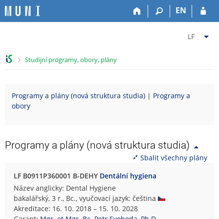
P
P
P
P
EN
ř
ř
ř
ř
e
e
e
e
Z
s
s
s
s
LF
k
k
k
k
m
o
o
o
o
ě
>
Studijní programy, obory, plány
č
č
č
č
n
i
i
i
i
i
t
t
t
t
t
Programy a plány (nová struktura studia)
|
Programy a
n
n
n
n
f
obory
a
a
a
a
a
h
h
o
p
k
o
l
b
a
u
r
a
s
t
l
Programy a plány (nová struktura studia)
n
v
a
i
t
Sbalit všechny plány
í
i
h
č
u
l
č
k
L
LF B0911P360001 B-DEHY
Dentální hygiena
i
k
u
é
Název anglicky: Dental Hygiene
š
u
k
bakalářský, 3 r., Bc., vyučovací jazyk: čeština
t
a
Akreditace: 16. 10. 2018 – 15. 10. 2028
u
ř
Garant:
Mgr. et Mgr. Bc. Petr Svoboda, Ph.D.