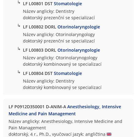
↳
LF L00801 DST
Stomatologie
Název anglicky: Dentistry
doktorský prezenční se specializací
↳
LF L00802 DORL
Otorinolaryngologie
Název anglicky: Otorinolaryngology
doktorský prezenční se specializací
↳
LF L00803 DORL
Otorinolaryngologie
Název anglicky: Otorinolarynogology
doktorský kombinovaný se specializací
↳
LF L00804 DST
Stomatologie
Název anglicky: Dentistry
doktorský kombinovaný se specializací
LF P0912D350001 D-ANIM-A
Anesthesiology, Intensive
Medicine and Pain Management
Název anglicky: Anesthesiology, Intensive Medicine and
Pain Management
doktorský, 4 r., Ph.D., vyučovací jazyk: angličtina