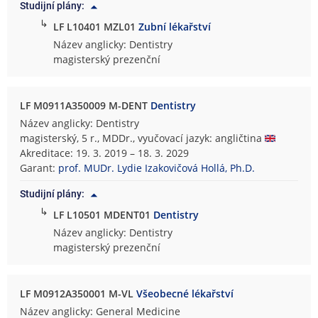
Studijní plány:
↳
LF L10401 MZL01
Zubní lékařství
Název anglicky: Dentistry
magisterský prezenční
LF M0911A350009 M-DENT
Dentistry
Název anglicky: Dentistry
magisterský, 5 r., MDDr., vyučovací jazyk: angličtina
Akreditace: 19. 3. 2019 – 18. 3. 2029
Garant:
prof. MUDr. Lydie Izakovičová Hollá, Ph.D.
Studijní plány:
↳
LF L10501 MDENT01
Dentistry
Název anglicky: Dentistry
magisterský prezenční
LF M0912A350001 M-VL
Všeobecné lékařství
Název anglicky: General Medicine