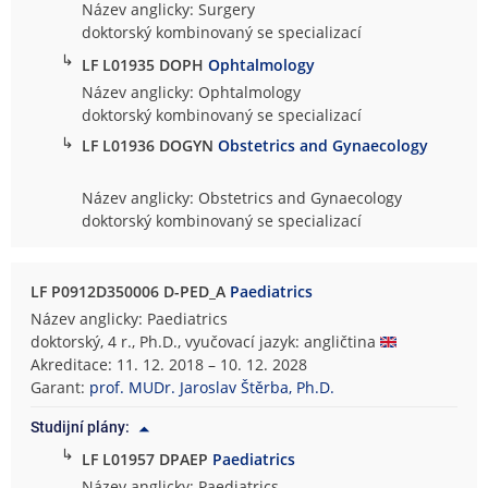
Název anglicky: Surgery
doktorský kombinovaný se specializací
↳
LF L01935 DOPH
Ophtalmology
Název anglicky: Ophtalmology
doktorský kombinovaný se specializací
↳
LF L01936 DOGYN
Obstetrics and Gynaecology
Název anglicky: Obstetrics and Gynaecology
doktorský kombinovaný se specializací
LF P0912D350006 D-PED_A
Paediatrics
Název anglicky: Paediatrics
doktorský, 4 r., Ph.D., vyučovací jazyk: angličtina
Akreditace: 11. 12. 2018 – 10. 12. 2028
Garant:
prof. MUDr. Jaroslav Štěrba, Ph.D.
Studijní plány:
↳
LF L01957 DPAEP
Paediatrics
Název anglicky: Paediatrics