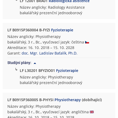
LF 12001 BRA01
Radiologická asistence
Název anglicky: Radiology Assistance
bakalářský prezenční jednooborový
LF B0915P360004 B-FYZI
Fyzioterapie
Název anglicky: Physiotherapy
bakalářský, 3 r., Bc., vyučovací jazyk: čeština
Akreditace: 16. 10. 2018 – 15. 10. 2028
Garant:
doc. Mgr. Ladislav Baťalík, Ph.D.
Studijní plány:
↳
LF L30201 BFYZIO01
Fyzioterapie
Název anglicky: Physiotherapy
bakalářský prezenční jednooborový
LF B0915P360005 B-PHYSI
Physiotherapy
(dobíhající)
Název anglicky: Physiotherapy
bakalářský, 3 r., Bc., vyučovací jazyk: angličtina
Akreditace: 16. 10. 2018 – 15. 10. 2028