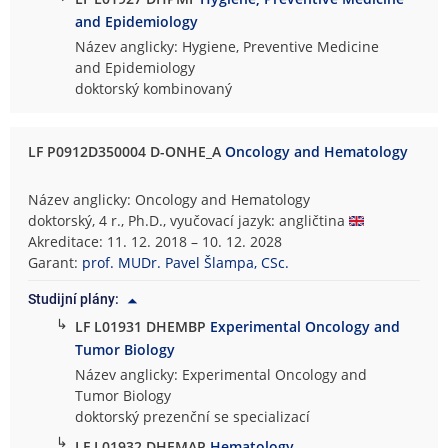
and Epidemiology
Název anglicky: Hygiene, Preventive Medicine
and Epidemiology
doktorský kombinovaný
LF P0912D350004 D-ONHE_A
Oncology and Hematology
Název anglicky: Oncology and Hematology
doktorský, 4 r., Ph.D., vyučovací jazyk: angličtina
Akreditace: 11. 12. 2018 – 10. 12. 2028
Garant:
prof. MUDr. Pavel Šlampa, CSc.
Studijní plány:
↳
LF L01931 DHEMBP
Experimental Oncology and
Tumor Biology
Název anglicky: Experimental Oncology and
Tumor Biology
doktorský prezenční se specializací
↳
LF L01932 DHEMAP
Hematology