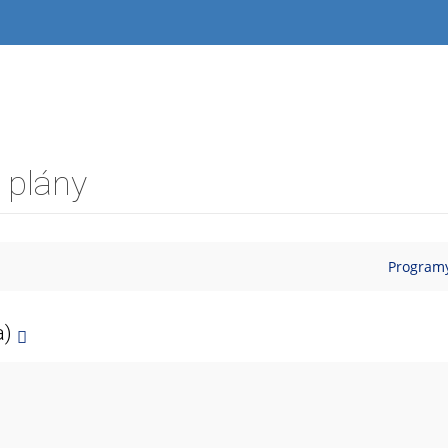
, plány
Programy
a)