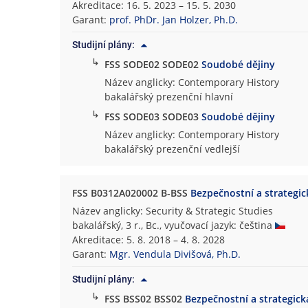
Akreditace: 16. 5. 2023 – 15. 5. 2030
t
Garant:
prof. PhDr. Jan Holzer, Ph.D.
a
s
Studijní plány:
o
↳
FSS SODE02 SODE02
Soudobé dějiny
c
Název anglicky: Contemporary History
i
bakalářský prezenční hlavní
á
↳
FSS SODE03 SODE03
Soudobé dějiny
l
Název anglicky: Contemporary History
n
bakalářský prezenční vedlejší
í
c
h
FSS B0312A020002 B-BSS
Bezpečnostní a strategic
s
Název anglicky: Security & Strategic Studies
t
bakalářský, 3 r., Bc., vyučovací jazyk: čeština
u
Akreditace: 5. 8. 2018 – 4. 8. 2028
d
Garant:
Mgr. Vendula Divišová, Ph.D.
i
í
Studijní plány:
↳
FSS BSS02 BSS02
Bezpečnostní a strategick