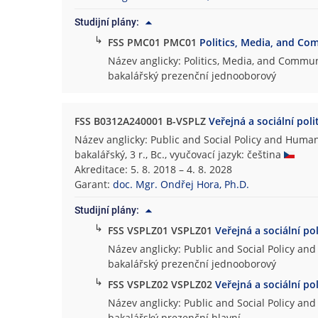
Studijní plány:
↳
FSS PMC01 PMC01
Politics, Media, and C
Název anglicky: Politics, Media, and Commu
bakalářský prezenční jednooborový
FSS B0312A240001 B-VSPLZ
Veřejná a sociální poli
Název anglicky: Public and Social Policy and Huma
bakalářský, 3 r., Bc., vyučovací jazyk: čeština
Akreditace: 5. 8. 2018 – 4. 8. 2028
Garant:
doc. Mgr. Ondřej Hora, Ph.D.
Studijní plány:
↳
FSS VSPLZ01 VSPLZ01
Veřejná a sociální pol
Název anglicky: Public and Social Policy a
bakalářský prezenční jednooborový
↳
FSS VSPLZ02 VSPLZ02
Veřejná a sociální pol
Název anglicky: Public and Social Policy a
bakalářský prezenční hlavní