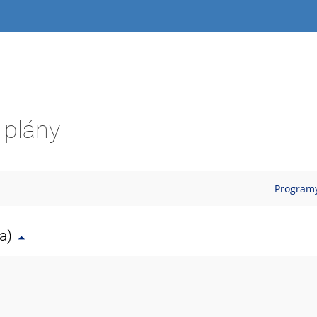
 plány
Programy
a)