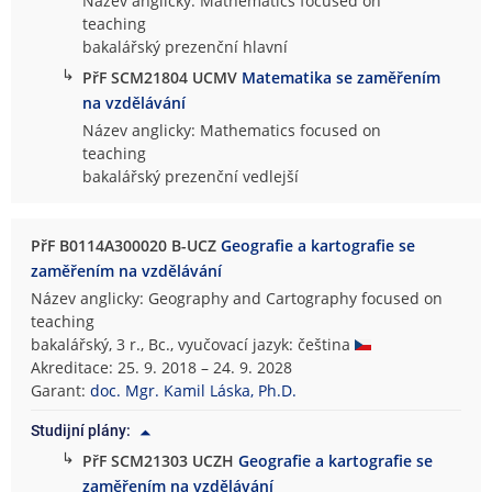
Název anglicky: Mathematics focused on
teaching
bakalářský prezenční hlavní
↳
PřF SCM21804 UCMV
Matematika se zaměřením
na vzdělávání
Název anglicky: Mathematics focused on
teaching
bakalářský prezenční vedlejší
PřF B0114A300020 B-UCZ
Geografie a kartografie se
zaměřením na vzdělávání
Název anglicky: Geography and Cartography focused on
teaching
bakalářský, 3 r., Bc., vyučovací jazyk: čeština
Akreditace: 25. 9. 2018 – 24. 9. 2028
Garant:
doc. Mgr. Kamil Láska, Ph.D.
Studijní plány:
↳
PřF SCM21303 UCZH
Geografie a kartografie se
zaměřením na vzdělávání