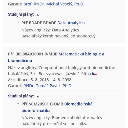
Garant:
prof. RNDr. Michal Veselý, Ph.D.
Studijní plány:
↳
PřF BDADE BDADE
Data Analytics
Název anglicky: Data Analytics
bakalářský kombinovaný jednooborový
PřF B0588A030001 B-MBB
Matematická biologie a
biomedicína
Název anglicky: Computational biology and biomedicine
bakalářský, 3 r., Bc., vyučovací jazyk: čeština
Akreditace: 5. 8. 2018 – 4. 8. 2038
Garant:
RNDr. Tomáš Pavlík, Ph.D.
Studijní plány:
↳
PřF SCM20501 BIOMB
Biomedicínská
bioinformatika
Název anglicky: Biomedical bioinformatics
bakalářský prezenční se specializací