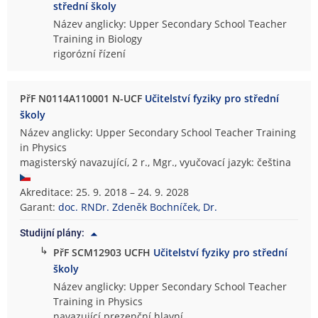
střední školy
Název anglicky: Upper Secondary School Teacher
Training in Biology
rigorózní řízení
PřF N0114A110001 N-UCF
Učitelství fyziky pro střední
školy
Název anglicky: Upper Secondary School Teacher Training
in Physics
magisterský navazující, 2 r., Mgr., vyučovací jazyk: čeština
Akreditace: 25. 9. 2018 – 24. 9. 2028
Garant:
doc. RNDr. Zdeněk Bochníček, Dr.
Studijní plány:
↳
PřF SCM12903 UCFH
Učitelství fyziky pro střední
školy
Název anglicky: Upper Secondary School Teacher
Training in Physics
navazující prezenční hlavní