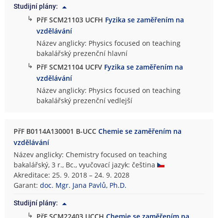
Studijní plány:
↳
PřF SCM21103 UCFH
Fyzika se zaměřením na
vzdělávání
Název anglicky: Physics focused on teaching
bakalářský prezenční hlavní
↳
PřF SCM21104 UCFV
Fyzika se zaměřením na
vzdělávání
Název anglicky: Physics focused on teaching
bakalářský prezenční vedlejší
PřF B0114A130001 B-UCC
Chemie se zaměřením na
vzdělávání
Název anglicky: Chemistry focused on teaching
bakalářský, 3 r., Bc., vyučovací jazyk: čeština
Akreditace: 25. 9. 2018 – 24. 9. 2028
Garant:
doc. Mgr. Jana Pavlů, Ph.D.
Studijní plány:
↳
PřF SCM22403 UCCH
Chemie se zaměřením na