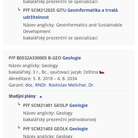
bakalářský prezenční se specializací
↳
PřF SCM212025 GITU
Geoinformatika a trvalá
udržitelnost
Název anglicky: Geoinformatics and Sustainable
Development
bakalářský prezenční se specializací
PřF B0532A330005 B-GEO
Geologie
Název anglicky: Geology
bakalářský, 3 r., Bc., vyučovací jazyk: čeština
Akreditace: 5. 8. 2018 – 4. 8. 2034
Garant:
doc. RNDr. Rostislav Melichar, Dr.
Studijní plány:
↳
PřF SCM21401 GEOLP
Geologie
Název anglicky: Geology
bakalářský prezenční jednooborový
↳
PřF SCM21403 GEOLK
Geologie
Název anglicky: Geology