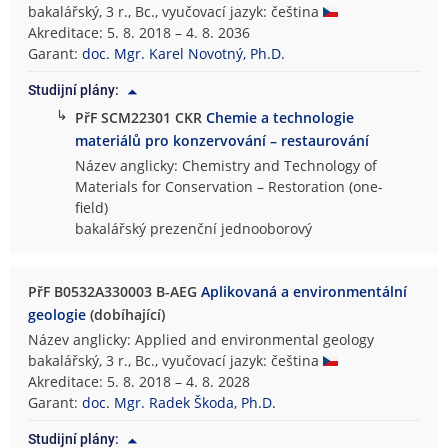
bakalářský, 3 r., Bc., vyučovací jazyk: čeština
Akreditace: 5. 8. 2018 – 4. 8. 2036
Garant:
doc. Mgr. Karel Novotný, Ph.D.
Studijní plány:
↳
PřF SCM22301 CKR
Chemie a technologie
materiálů pro konzervování – restaurování
Název anglicky: Chemistry and Technology of
Materials for Conservation – Restoration (one-
field)
bakalářský prezenční jednooborový
PřF B0532A330003 B-AEG
Aplikovaná a environmentální
geologie
(dobíhající)
Název anglicky: Applied and environmental geology
bakalářský, 3 r., Bc., vyučovací jazyk: čeština
Akreditace: 5. 8. 2018 – 4. 8. 2028
Garant:
doc. Mgr. Radek Škoda, Ph.D.
Studijní plány: