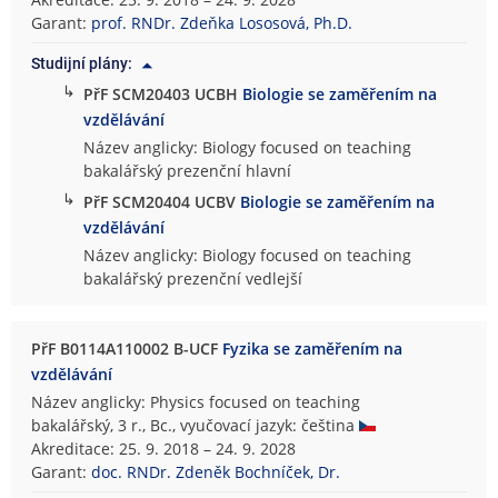
d
Garant:
prof. RNDr. Zdeňka Lososová, Ph.D.
o
Studijní plány:
v
↳
PřF SCM20403 UCBH
Biologie se zaměřením na
ě
vzdělávání
d
e
Název anglicky: Biology focused on teaching
c
bakalářský prezenční hlavní
k
↳
PřF SCM20404 UCBV
Biologie se zaměřením na
á
vzdělávání
f
Název anglicky: Biology focused on teaching
a
bakalářský prezenční vedlejší
k
u
l
PřF B0114A110002 B-UCF
Fyzika se zaměřením na
t
vzdělávání
a
Název anglicky: Physics focused on teaching
bakalářský, 3 r., Bc., vyučovací jazyk: čeština
Akreditace: 25. 9. 2018 – 24. 9. 2028
Garant:
doc. RNDr. Zdeněk Bochníček, Dr.