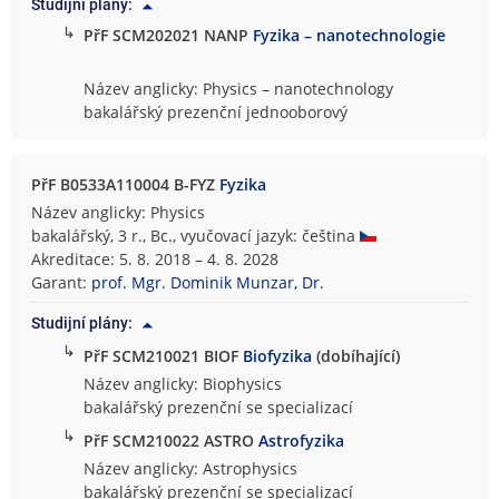
Studijní plány:
↳
PřF SCM202021 NANP
Fyzika – nanotechnologie
Název anglicky: Physics – nanotechnology
bakalářský prezenční jednooborový
PřF B0533A110004 B-FYZ
Fyzika
Název anglicky: Physics
bakalářský, 3 r., Bc., vyučovací jazyk: čeština
Akreditace: 5. 8. 2018 – 4. 8. 2028
Garant:
prof. Mgr. Dominik Munzar, Dr.
Studijní plány:
↳
PřF SCM210021 BIOF
Biofyzika
(dobíhající)
Název anglicky: Biophysics
bakalářský prezenční se specializací
↳
PřF SCM210022 ASTRO
Astrofyzika
Název anglicky: Astrophysics
bakalářský prezenční se specializací