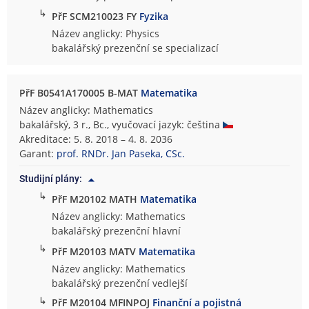
↳
PřF SCM210023 FY
Fyzika
Název anglicky: Physics
bakalářský prezenční se specializací
PřF B0541A170005 B-MAT
Matematika
Název anglicky: Mathematics
bakalářský, 3 r., Bc., vyučovací jazyk: čeština
Akreditace: 5. 8. 2018 – 4. 8. 2036
Garant:
prof. RNDr. Jan Paseka, CSc.
Studijní plány:
↳
PřF M20102 MATH
Matematika
Název anglicky: Mathematics
bakalářský prezenční hlavní
↳
PřF M20103 MATV
Matematika
Název anglicky: Mathematics
bakalářský prezenční vedlejší
↳
PřF M20104 MFINPOJ
Finanční a pojistná