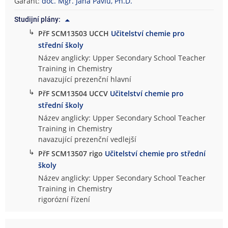
Garant:
doc. Mgr. Jana Pavlů, Ph.D.
Studijní plány:
↳
PřF SCM13503 UCCH
Učitelství chemie pro
střední školy
Název anglicky: Upper Secondary School Teacher
Training in Chemistry
navazující prezenční hlavní
↳
PřF SCM13504 UCCV
Učitelství chemie pro
střední školy
Název anglicky: Upper Secondary School Teacher
Training in Chemistry
navazující prezenční vedlejší
↳
PřF SCM13507 rigo
Učitelství chemie pro střední
školy
Název anglicky: Upper Secondary School Teacher
Training in Chemistry
rigorózní řízení