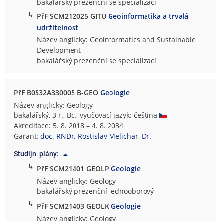
bakalářský prezenční se specializací
↳
PřF SCM212025 GITU
Geoinformatika a trvalá
udržitelnost
Název anglicky: Geoinformatics and Sustainable
Development
bakalářský prezenční se specializací
PřF B0532A330005 B-GEO
Geologie
Název anglicky: Geology
bakalářský, 3 r., Bc., vyučovací jazyk: čeština
Akreditace: 5. 8. 2018 – 4. 8. 2034
Garant:
doc. RNDr. Rostislav Melichar, Dr.
Studijní plány:
↳
PřF SCM21401 GEOLP
Geologie
Název anglicky: Geology
bakalářský prezenční jednooborový
↳
PřF SCM21403 GEOLK
Geologie
Název anglicky: Geology