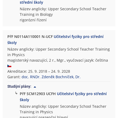
střední školy
Název anglicky: Upper Secondary School Teacher
Training in Biology
rigorózní řízení
PřF N0114A110001 N-UCF
Učitelství fyziky pro střední
školy
Název anglicky: Upper Secondary School Teacher Training
in Physics
magisterský navazující, 2 r., Mgr., vyučovací jazyk: čeština
Akreditace: 25. 9. 2018 – 24. 9. 2028
Garant:
doc. RNDr. Zdeněk Bochníček, Dr.
Studijní plány:
↳
PřF SCM12903 UCFH
Učitelství fyziky pro střední
školy
Název anglicky: Upper Secondary School Teacher
Training in Physics
navazující prezenční hlavní