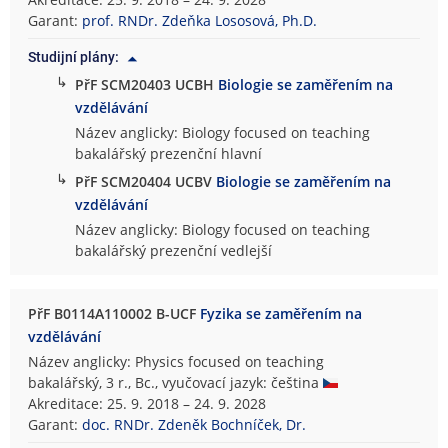
d
Garant:
prof. RNDr. Zdeňka Lososová, Ph.D.
o
Studijní plány:
v
↳
PřF SCM20403 UCBH
Biologie se zaměřením na
ě
vzdělávání
d
e
Název anglicky: Biology focused on teaching
c
bakalářský prezenční hlavní
k
↳
PřF SCM20404 UCBV
Biologie se zaměřením na
á
vzdělávání
f
Název anglicky: Biology focused on teaching
a
bakalářský prezenční vedlejší
k
u
l
PřF B0114A110002 B-UCF
Fyzika se zaměřením na
t
vzdělávání
a
Název anglicky: Physics focused on teaching
bakalářský, 3 r., Bc., vyučovací jazyk: čeština
Akreditace: 25. 9. 2018 – 24. 9. 2028
Garant:
doc. RNDr. Zdeněk Bochníček, Dr.