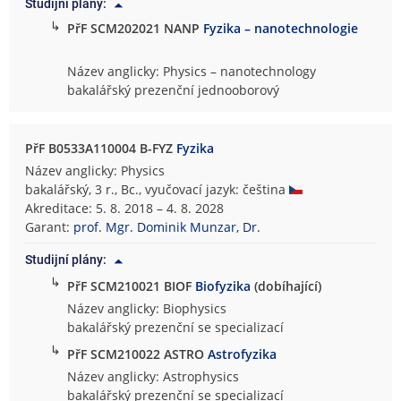
Studijní plány:
↳
PřF SCM202021 NANP
Fyzika – nanotechnologie
Název anglicky: Physics – nanotechnology
bakalářský prezenční jednooborový
PřF B0533A110004 B-FYZ
Fyzika
Název anglicky: Physics
bakalářský, 3 r., Bc., vyučovací jazyk: čeština
Akreditace: 5. 8. 2018 – 4. 8. 2028
Garant:
prof. Mgr. Dominik Munzar, Dr.
Studijní plány:
↳
PřF SCM210021 BIOF
Biofyzika
(dobíhající)
Název anglicky: Biophysics
bakalářský prezenční se specializací
↳
PřF SCM210022 ASTRO
Astrofyzika
Název anglicky: Astrophysics
bakalářský prezenční se specializací