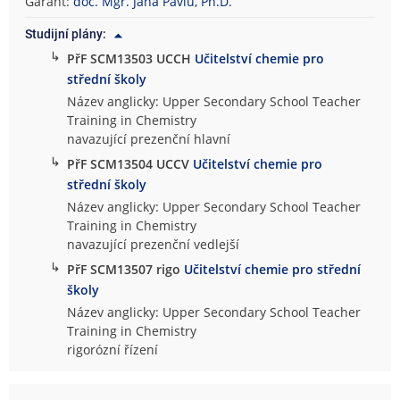
Garant:
doc. Mgr. Jana Pavlů, Ph.D.
Studijní plány:
↳
PřF SCM13503 UCCH
Učitelství chemie pro
střední školy
Název anglicky: Upper Secondary School Teacher
Training in Chemistry
navazující prezenční hlavní
↳
PřF SCM13504 UCCV
Učitelství chemie pro
střední školy
Název anglicky: Upper Secondary School Teacher
Training in Chemistry
navazující prezenční vedlejší
↳
PřF SCM13507 rigo
Učitelství chemie pro střední
školy
Název anglicky: Upper Secondary School Teacher
Training in Chemistry
rigorózní řízení