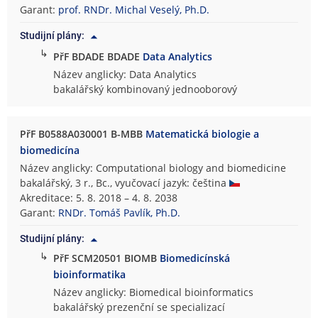
Garant:
prof. RNDr. Michal Veselý, Ph.D.
Studijní plány:
↳
PřF BDADE BDADE
Data Analytics
Název anglicky: Data Analytics
bakalářský kombinovaný jednooborový
PřF B0588A030001 B-MBB
Matematická biologie a
biomedicína
Název anglicky: Computational biology and biomedicine
bakalářský, 3 r., Bc., vyučovací jazyk: čeština
Akreditace: 5. 8. 2018 – 4. 8. 2038
Garant:
RNDr. Tomáš Pavlík, Ph.D.
Studijní plány:
↳
PřF SCM20501 BIOMB
Biomedicínská
bioinformatika
Název anglicky: Biomedical bioinformatics
bakalářský prezenční se specializací