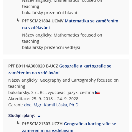
Název anglicky: Mathematics focused on
teaching
bakalářský prezenční hlavní
↳
PřF SCM21804 UCMV
Matematika se zaměřením
na vzdělávání
Název anglicky: Mathematics focused on
teaching
bakalářský prezenční vedlejší
PřF B0114A300020 B-UCZ
Geografie a kartografie se
zaměřením na vzdělávání
Název anglicky: Geography and Cartography focused on
teaching
bakalářský, 3 r., Bc., vyučovací jazyk: čeština
Akreditace: 25. 9. 2018 – 24. 9. 2028
Garant:
doc. Mgr. Kamil Láska, Ph.D.
Studijní plány:
↳
PřF SCM21303 UCZH
Geografie a kartografie se
zaměřením na vzdělávání