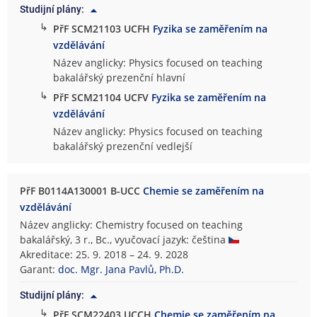
Studijní plány:
↳
PřF SCM21103 UCFH
Fyzika se zaměřením na
vzdělávání
Název anglicky: Physics focused on teaching
bakalářský prezenční hlavní
↳
PřF SCM21104 UCFV
Fyzika se zaměřením na
vzdělávání
Název anglicky: Physics focused on teaching
bakalářský prezenční vedlejší
PřF B0114A130001 B-UCC
Chemie se zaměřením na
vzdělávání
Název anglicky: Chemistry focused on teaching
bakalářský, 3 r., Bc., vyučovací jazyk: čeština
Akreditace: 25. 9. 2018 – 24. 9. 2028
Garant:
doc. Mgr. Jana Pavlů, Ph.D.
Studijní plány:
↳
PřF SCM22403 UCCH
Chemie se zaměřením na