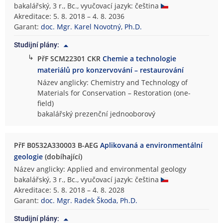
bakalářský, 3 r., Bc., vyučovací jazyk: čeština
Akreditace: 5. 8. 2018 – 4. 8. 2036
Garant:
doc. Mgr. Karel Novotný, Ph.D.
Studijní plány:
↳
PřF SCM22301 CKR
Chemie a technologie
materiálů pro konzervování – restaurování
Název anglicky: Chemistry and Technology of
Materials for Conservation – Restoration (one-
field)
bakalářský prezenční jednooborový
PřF B0532A330003 B-AEG
Aplikovaná a environmentální
geologie
(dobíhající)
Název anglicky: Applied and environmental geology
bakalářský, 3 r., Bc., vyučovací jazyk: čeština
Akreditace: 5. 8. 2018 – 4. 8. 2028
Garant:
doc. Mgr. Radek Škoda, Ph.D.
Studijní plány: