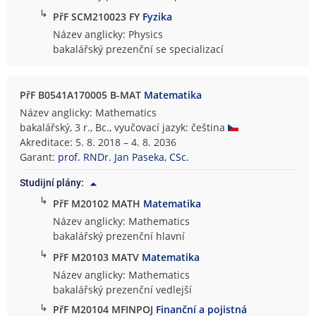
↳
PřF SCM210023 FY
Fyzika
Název anglicky: Physics
bakalářský prezenční se specializací
PřF B0541A170005 B-MAT
Matematika
Název anglicky: Mathematics
bakalářský, 3 r., Bc., vyučovací jazyk: čeština
Akreditace: 5. 8. 2018 – 4. 8. 2036
Garant:
prof. RNDr. Jan Paseka, CSc.
Studijní plány:
↳
PřF M20102 MATH
Matematika
Název anglicky: Mathematics
bakalářský prezenční hlavní
↳
PřF M20103 MATV
Matematika
Název anglicky: Mathematics
bakalářský prezenční vedlejší
↳
PřF M20104 MFINPOJ
Finanční a pojistná