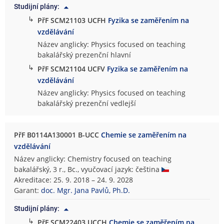
Studijní plány:
↳
PřF SCM21103 UCFH
Fyzika se zaměřením na
vzdělávání
Název anglicky: Physics focused on teaching
bakalářský prezenční hlavní
↳
PřF SCM21104 UCFV
Fyzika se zaměřením na
vzdělávání
Název anglicky: Physics focused on teaching
bakalářský prezenční vedlejší
PřF B0114A130001 B-UCC
Chemie se zaměřením na
vzdělávání
Název anglicky: Chemistry focused on teaching
bakalářský, 3 r., Bc., vyučovací jazyk: čeština
Akreditace: 25. 9. 2018 – 24. 9. 2028
Garant:
doc. Mgr. Jana Pavlů, Ph.D.
Studijní plány:
↳
PřF SCM22403 UCCH
Chemie se zaměřením na