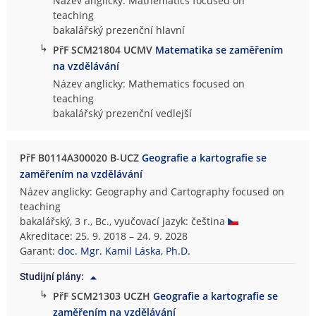
Název anglicky: Mathematics focused on
teaching
bakalářský prezenční hlavní
↳
PřF SCM21804 UCMV
Matematika se zaměřením
na vzdělávání
Název anglicky: Mathematics focused on
teaching
bakalářský prezenční vedlejší
PřF B0114A300020 B-UCZ
Geografie a kartografie se
zaměřením na vzdělávání
Název anglicky: Geography and Cartography focused on
teaching
bakalářský, 3 r., Bc., vyučovací jazyk: čeština
Akreditace: 25. 9. 2018 – 24. 9. 2028
Garant:
doc. Mgr. Kamil Láska, Ph.D.
Studijní plány:
↳
PřF SCM21303 UCZH
Geografie a kartografie se
zaměřením na vzdělávání