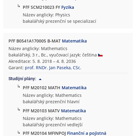
↳
PřF SCM210023 FY
Fyzika
Název anglicky: Physics
bakalářský prezenční se specializací
PřF B0541A170005 B-MAT
Matematika
Název anglicky: Mathematics
bakalářský, 3 r., Bc., vyučovací jazyk: čeština
Akreditace: 5. 8. 2018 – 4. 8. 2036
Garant:
prof. RNDr. Jan Paseka, CSc.
Studijní plány:
↳
PřF M20102 MATH
Matematika
Název anglicky: Mathematics
bakalářský prezenční hlavní
↳
PřF M20103 MATV
Matematika
Název anglicky: Mathematics
bakalářský prezenční vedlejší
↳
PřF M20104 MFINPOJ
Finanční a pojistná