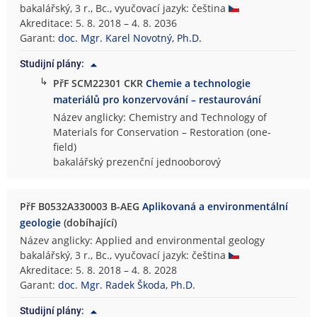
bakalářský, 3 r., Bc., vyučovací jazyk: čeština
Akreditace: 5. 8. 2018 – 4. 8. 2036
Garant:
doc. Mgr. Karel Novotný, Ph.D.
Studijní plány:
↳
PřF SCM22301 CKR
Chemie a technologie
materiálů pro konzervování – restaurování
Název anglicky: Chemistry and Technology of
Materials for Conservation – Restoration (one-
field)
bakalářský prezenční jednooborový
PřF B0532A330003 B-AEG
Aplikovaná a environmentální
geologie
(dobíhající)
Název anglicky: Applied and environmental geology
bakalářský, 3 r., Bc., vyučovací jazyk: čeština
Akreditace: 5. 8. 2018 – 4. 8. 2028
Garant:
doc. Mgr. Radek Škoda, Ph.D.
Studijní plány: