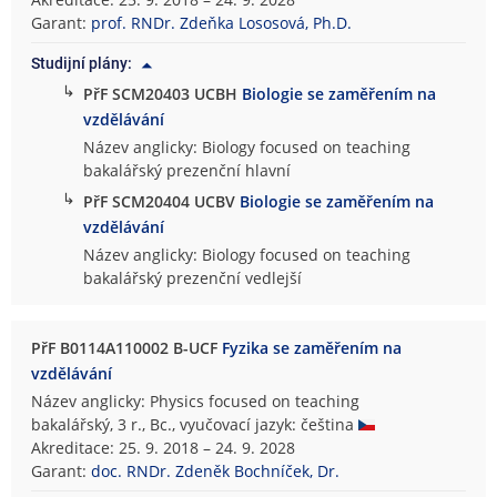
d
Garant:
prof. RNDr. Zdeňka Lososová, Ph.D.
o
Studijní plány:
v
↳
PřF SCM20403 UCBH
Biologie se zaměřením na
ě
vzdělávání
d
e
Název anglicky: Biology focused on teaching
c
bakalářský prezenční hlavní
k
↳
PřF SCM20404 UCBV
Biologie se zaměřením na
á
vzdělávání
f
Název anglicky: Biology focused on teaching
a
bakalářský prezenční vedlejší
k
u
l
PřF B0114A110002 B-UCF
Fyzika se zaměřením na
t
vzdělávání
a
Název anglicky: Physics focused on teaching
bakalářský, 3 r., Bc., vyučovací jazyk: čeština
Akreditace: 25. 9. 2018 – 24. 9. 2028
Garant:
doc. RNDr. Zdeněk Bochníček, Dr.