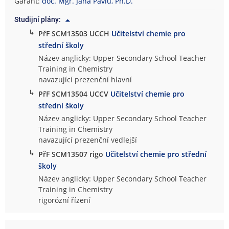
Garant:
doc. Mgr. Jana Pavlů, Ph.D.
Studijní plány:
↳
PřF SCM13503 UCCH
Učitelství chemie pro
střední školy
Název anglicky: Upper Secondary School Teacher
Training in Chemistry
navazující prezenční hlavní
↳
PřF SCM13504 UCCV
Učitelství chemie pro
střední školy
Název anglicky: Upper Secondary School Teacher
Training in Chemistry
navazující prezenční vedlejší
↳
PřF SCM13507 rigo
Učitelství chemie pro střední
školy
Název anglicky: Upper Secondary School Teacher
Training in Chemistry
rigorózní řízení