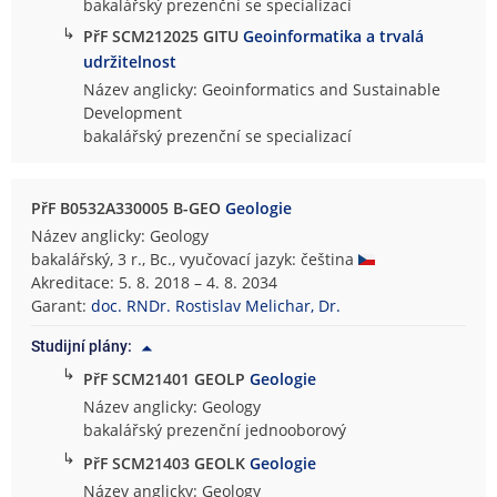
bakalářský prezenční se specializací
↳
PřF SCM212025 GITU
Geoinformatika a trvalá
udržitelnost
Název anglicky: Geoinformatics and Sustainable
Development
bakalářský prezenční se specializací
PřF B0532A330005 B-GEO
Geologie
Název anglicky: Geology
bakalářský, 3 r., Bc., vyučovací jazyk: čeština
Akreditace: 5. 8. 2018 – 4. 8. 2034
Garant:
doc. RNDr. Rostislav Melichar, Dr.
Studijní plány:
↳
PřF SCM21401 GEOLP
Geologie
Název anglicky: Geology
bakalářský prezenční jednooborový
↳
PřF SCM21403 GEOLK
Geologie
Název anglicky: Geology