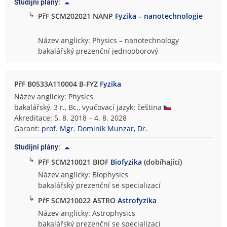
Studijní plány:
↳
PřF SCM202021 NANP
Fyzika – nanotechnologie
Název anglicky: Physics – nanotechnology
bakalářský prezenční jednooborový
PřF B0533A110004 B-FYZ
Fyzika
Název anglicky: Physics
bakalářský, 3 r., Bc., vyučovací jazyk: čeština
Akreditace: 5. 8. 2018 – 4. 8. 2028
Garant:
prof. Mgr. Dominik Munzar, Dr.
Studijní plány:
↳
PřF SCM210021 BIOF
Biofyzika
(dobíhající)
Název anglicky: Biophysics
bakalářský prezenční se specializací
↳
PřF SCM210022 ASTRO
Astrofyzika
Název anglicky: Astrophysics
bakalářský prezenční se specializací