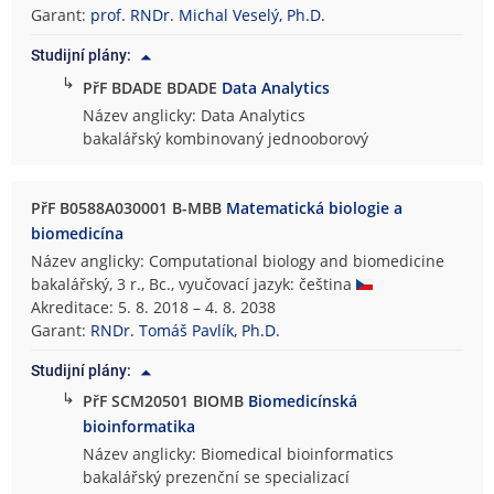
Garant:
prof. RNDr. Michal Veselý, Ph.D.
Studijní plány:
↳
PřF BDADE BDADE
Data Analytics
Název anglicky: Data Analytics
bakalářský kombinovaný jednooborový
PřF B0588A030001 B-MBB
Matematická biologie a
biomedicína
Název anglicky: Computational biology and biomedicine
bakalářský, 3 r., Bc., vyučovací jazyk: čeština
Akreditace: 5. 8. 2018 – 4. 8. 2038
Garant:
RNDr. Tomáš Pavlík, Ph.D.
Studijní plány:
↳
PřF SCM20501 BIOMB
Biomedicínská
bioinformatika
Název anglicky: Biomedical bioinformatics
bakalářský prezenční se specializací