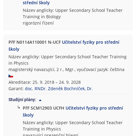
střední školy
Název anglicky: Upper Secondary School Teacher
Training in Biology
rigorózní řízení
PřF N0114A110001 N-UCF
Učitelství fyziky pro střední
školy
Název anglicky: Upper Secondary School Teacher Training
in Physics
magisterský navazující, 2 r., Mgr., vyučovací jazyk: čeština
Akreditace: 25. 9. 2018 – 24. 9. 2028
Garant:
doc. RNDr. Zdeněk Bochníček, Dr.
Studijní plány:
↳
PřF SCM12903 UCFH
Učitelství fyziky pro střední
školy
Název anglicky: Upper Secondary School Teacher
Training in Physics
navazující prezenční hlavní