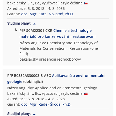
bakalářský, 3 r., Bc., vyučovací jazyk: čeština
Akreditace: 5. 8. 2018 – 4. 8. 2036
Garant:
doc. Mgr. Karel Novotný, Ph.D.
Studijní plány:
↳
PřF SCM22301 CKR
Chemie a technologie
materiálů pro konzervování – restaurování
Název anglicky: Chemistry and Technology of
Materials for Conservation – Restoration (one-
field)
bakalářský prezenční jednooborový
PřF B0532A330003 B-AEG
Aplikovaná a environmentální
geologie
(dobíhající)
Název anglicky: Applied and environmental geology
bakalářský, 3 r., Bc., vyučovací jazyk: čeština
Akreditace: 5. 8. 2018 – 4. 8. 2028
Garant:
doc. Mgr. Radek Škoda, Ph.D.
Studijní plány: