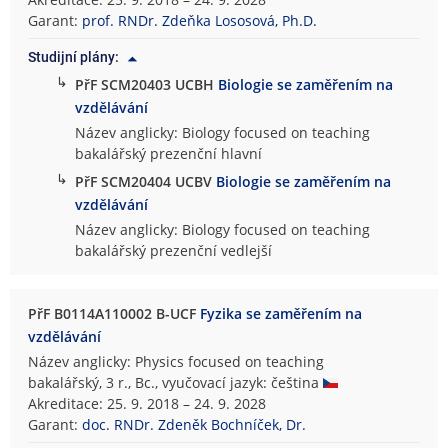
d
Garant:
prof. RNDr. Zdeňka Lososová, Ph.D.
o
Studijní plány:
v
↳
PřF SCM20403 UCBH
Biologie se zaměřením na
ě
vzdělávání
d
e
Název anglicky: Biology focused on teaching
c
bakalářský prezenční hlavní
k
↳
PřF SCM20404 UCBV
Biologie se zaměřením na
á
vzdělávání
f
Název anglicky: Biology focused on teaching
a
bakalářský prezenční vedlejší
k
u
l
PřF B0114A110002 B-UCF
Fyzika se zaměřením na
t
vzdělávání
a
Název anglicky: Physics focused on teaching
bakalářský, 3 r., Bc., vyučovací jazyk: čeština
Akreditace: 25. 9. 2018 – 24. 9. 2028
Garant:
doc. RNDr. Zdeněk Bochníček, Dr.