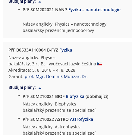
Studijní plány:
↳
PřF SCM202021 NANP
Fyzika – nanotechnologie
Název anglicky: Physics – nanotechnology
bakalářský prezenční jednooborový
PřF B0533A110004 B-FYZ
Fyzika
Název anglicky: Physics
bakalářský, 3 r., Bc., vyučovací jazyk: čeština
Akreditace: 5. 8. 2018 – 4. 8. 2028
Garant:
prof. Mgr. Dominik Munzar, Dr.
Studijní plány:
↳
PřF SCM210021 BIOF
Biofyzika
(dobíhající)
Název anglicky: Biophysics
bakalářský prezenční se specializací
↳
PřF SCM210022 ASTRO
Astrofyzika
Název anglicky: Astrophysics
bakalářský prezenční se specializací