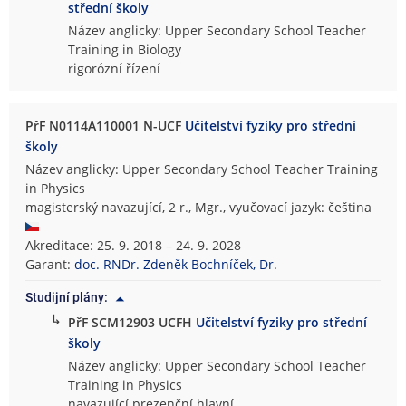
střední školy
Název anglicky: Upper Secondary School Teacher
Training in Biology
rigorózní řízení
PřF N0114A110001 N-UCF
Učitelství fyziky pro střední
školy
Název anglicky: Upper Secondary School Teacher Training
in Physics
magisterský navazující, 2 r., Mgr., vyučovací jazyk: čeština
Akreditace: 25. 9. 2018 – 24. 9. 2028
Garant:
doc. RNDr. Zdeněk Bochníček, Dr.
Studijní plány:
↳
PřF SCM12903 UCFH
Učitelství fyziky pro střední
školy
Název anglicky: Upper Secondary School Teacher
Training in Physics
navazující prezenční hlavní