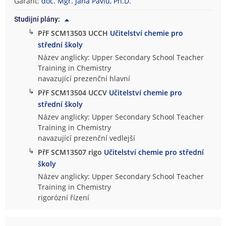
Garant:
doc. Mgr. Jana Pavlů, Ph.D.
Studijní plány:
↳
PřF SCM13503 UCCH
Učitelství chemie pro
střední školy
Název anglicky: Upper Secondary School Teacher
Training in Chemistry
navazující prezenční hlavní
↳
PřF SCM13504 UCCV
Učitelství chemie pro
střední školy
Název anglicky: Upper Secondary School Teacher
Training in Chemistry
navazující prezenční vedlejší
↳
PřF SCM13507 rigo
Učitelství chemie pro střední
školy
Název anglicky: Upper Secondary School Teacher
Training in Chemistry
rigorózní řízení