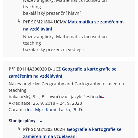
Název anglicky: Mathematics focused on
teaching
bakalářský prezenční hlavní
↳
PřF SCM21804 UCMV
Matematika se zaměřením
na vzdělávání
Název anglicky: Mathematics focused on
teaching
bakalářský prezenční vedlejší
PřF B0114A300020 B-UCZ
Geografie a kartografie se
zaměřením na vzdělávání
Název anglicky: Geography and Cartography focused on
teaching
bakalářský, 3 r., Bc., vyučovací jazyk: čeština
Akreditace: 25. 9. 2018 – 24. 9. 2028
Garant:
doc. Mgr. Kamil Láska, Ph.D.
Studijní plány:
↳
PřF SCM21303 UCZH
Geografie a kartografie se
zaměřením na vzdělávání