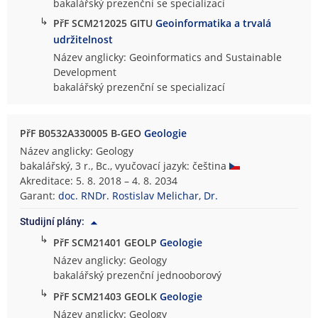
bakalářský prezenční se specializací
↳
PřF SCM212025 GITU
Geoinformatika a trvalá
udržitelnost
Název anglicky: Geoinformatics and Sustainable
Development
bakalářský prezenční se specializací
PřF B0532A330005 B-GEO
Geologie
Název anglicky: Geology
bakalářský, 3 r., Bc., vyučovací jazyk: čeština
Akreditace: 5. 8. 2018 – 4. 8. 2034
Garant:
doc. RNDr. Rostislav Melichar, Dr.
Studijní plány:
↳
PřF SCM21401 GEOLP
Geologie
Název anglicky: Geology
bakalářský prezenční jednooborový
↳
PřF SCM21403 GEOLK
Geologie
Název anglicky: Geology