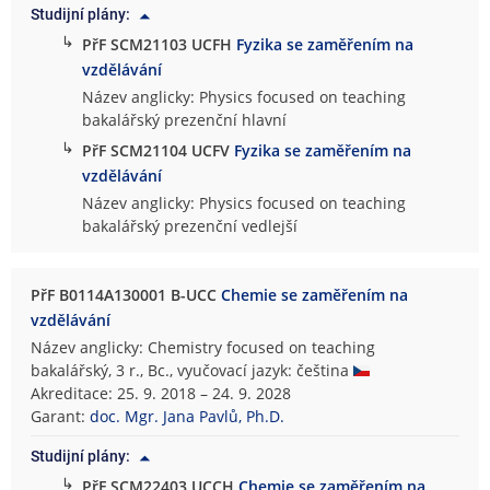
Studijní plány:
↳
PřF SCM21103 UCFH
Fyzika se zaměřením na
vzdělávání
Název anglicky: Physics focused on teaching
bakalářský prezenční hlavní
↳
PřF SCM21104 UCFV
Fyzika se zaměřením na
vzdělávání
Název anglicky: Physics focused on teaching
bakalářský prezenční vedlejší
PřF B0114A130001 B-UCC
Chemie se zaměřením na
vzdělávání
Název anglicky: Chemistry focused on teaching
bakalářský, 3 r., Bc., vyučovací jazyk: čeština
Akreditace: 25. 9. 2018 – 24. 9. 2028
Garant:
doc. Mgr. Jana Pavlů, Ph.D.
Studijní plány:
↳
PřF SCM22403 UCCH
Chemie se zaměřením na