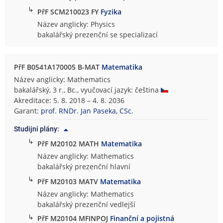
↳
PřF SCM210023 FY
Fyzika
Název anglicky: Physics
bakalářský prezenční se specializací
PřF B0541A170005 B-MAT
Matematika
Název anglicky: Mathematics
bakalářský, 3 r., Bc., vyučovací jazyk: čeština
Akreditace: 5. 8. 2018 – 4. 8. 2036
Garant:
prof. RNDr. Jan Paseka, CSc.
Studijní plány:
↳
PřF M20102 MATH
Matematika
Název anglicky: Mathematics
bakalářský prezenční hlavní
↳
PřF M20103 MATV
Matematika
Název anglicky: Mathematics
bakalářský prezenční vedlejší
↳
PřF M20104 MFINPOJ
Finanční a pojistná