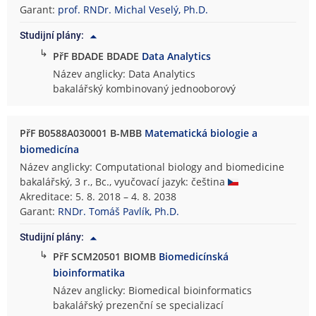
Garant:
prof. RNDr. Michal Veselý, Ph.D.
Studijní plány:
↳
PřF BDADE BDADE
Data Analytics
Název anglicky: Data Analytics
bakalářský kombinovaný jednooborový
PřF B0588A030001 B-MBB
Matematická biologie a
biomedicína
Název anglicky: Computational biology and biomedicine
bakalářský, 3 r., Bc., vyučovací jazyk: čeština
Akreditace: 5. 8. 2018 – 4. 8. 2038
Garant:
RNDr. Tomáš Pavlík, Ph.D.
Studijní plány:
↳
PřF SCM20501 BIOMB
Biomedicínská
bioinformatika
Název anglicky: Biomedical bioinformatics
bakalářský prezenční se specializací