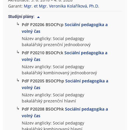
o
Garant:
Mgr. et Mgr. Veronika Kolaříková, Ph.D.
g
Studijní plány:
i
↳
PdF P20206 BSOCPcp
Sociální pedagogika a
c
volný čas
k
á
Název anglicky: Social pedagogy
f
bakalářský prezenční jednooborový
a
↳
PdF P20210 BSOCPck
Sociální pedagogika a
k
volný čas
u
Název anglicky: Social pedagogy
l
bakalářský kombinovaný jednooborový
t
↳
PdF P20205 BSOCPhp
Sociální pedagogika a
a
volný čas
Název anglicky: Social pedagogy
bakalářský prezenční hlavní
↳
PdF P20208 BSOCPhk
Sociální pedagogika a
volný čas
Název anglicky: Social pedagogy
bakalářský kombinovaný hlavní