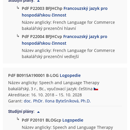
Studijní plány:
↳
PdF P22003 BFJHChp
Francouzský jazyk pro
hospodářskou činnost
Název anglicky: French Language for Commerce
bakalářský prezenční hlavní
↳
PdF P22004 BFJHCvp
Francouzský jazyk pro
hospodářskou činnost
Název anglicky: French Language for Commerce
bakalářský prezenční vedlejší
PdF B0915A190001 B-LOG
Logopedie
Název anglicky: Speech and Language Therapy
bakalářský, 3 r., Bc., vyučovací jazyk: čeština
Akreditace: 16. 10. 2018 – 15. 10. 2028
Garant:
doc. PhDr. Ilona Bytešníková, Ph.D.
Studijní plány:
↳
PdF P20101 BLOGcp
Logopedie
Název anglicky: Speech and Language Therapy