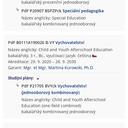
bakalářský prezenční jednooborový
↳
PdF P20907 BSPZPck
Speciální pedagogika
Název anglicky: Special Education
bakalářský kombinovaný jednooborový
PdF B0111A190026 B-VY
Vychovatelství
Název anglicky: Child and Youth Afterschool Education
bakalářský, 3 r., Bc., vyučovací jazyk: čeština
Akreditace: 29. 9. 2020 – 28. 9. 2030
Garant:
Mgr. et Mgr. Martina Kurowski, Ph.D.
Studijní plány:
↳
PdF P21705 BVYck
Vychovatelství
(jednooborový kombinovaný)
Název anglicky: Child and Youth Afterschool
Education (one-field combined)
bakalářský kombinovaný jednooborový