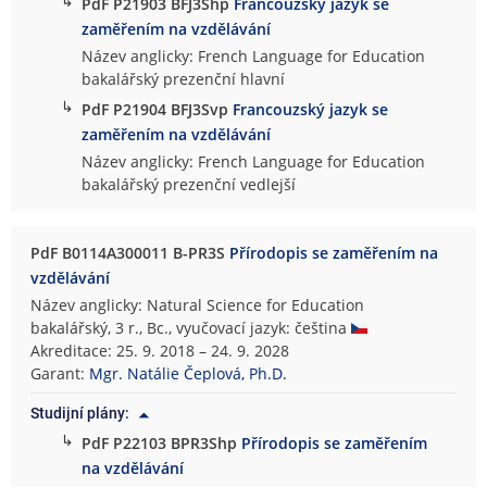
↳
PdF P21903 BFJ3Shp
Francouzský jazyk se
zaměřením na vzdělávání
Název anglicky: French Language for Education
bakalářský prezenční hlavní
↳
PdF P21904 BFJ3Svp
Francouzský jazyk se
zaměřením na vzdělávání
Název anglicky: French Language for Education
bakalářský prezenční vedlejší
PdF B0114A300011 B-PR3S
Přírodopis se zaměřením na
vzdělávání
Název anglicky: Natural Science for Education
bakalářský, 3 r., Bc., vyučovací jazyk: čeština
Akreditace: 25. 9. 2018 – 24. 9. 2028
Garant:
Mgr. Natálie Čeplová, Ph.D.
Studijní plány:
↳
PdF P22103 BPR3Shp
Přírodopis se zaměřením
na vzdělávání