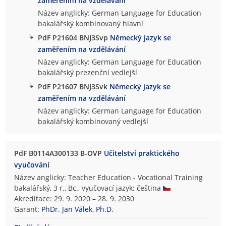
zaměřením na vzdělávání
Název anglicky: German Language for Education
bakalářský kombinovaný hlavní
↳
PdF P21604 BNJ3Svp
Německý jazyk se
zaměřením na vzdělávání
Název anglicky: German Language for Education
bakalářský prezenční vedlejší
↳
PdF P21607 BNJ3Svk
Německý jazyk se
zaměřením na vzdělávání
Název anglicky: German Language for Education
bakalářský kombinovaný vedlejší
PdF B0114A300133 B-OVP
Učitelství praktického
vyučování
Název anglicky: Teacher Education - Vocational Training
bakalářský, 3 r., Bc., vyučovací jazyk: čeština
Akreditace: 29. 9. 2020 – 28. 9. 2030
Garant:
PhDr. Jan Válek, Ph.D.