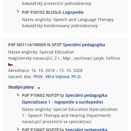
bakalářský prezenční jednooborový
↳
PdF P20102 BLOGck
Logopedie
Název anglicky: Speech and Language Therapy
bakalářský kombinovaný jednooborový
PdF N0111A190009 N-SPZP
Speciální pedagogika
Název anglicky: Special Education
magisterský navazující, 2 r., Mgr., vyučovací jazyk: čeština
Akreditace: 16. 10. 2018 – 15. 10. 2028
Garant:
doc. PhDr. Věra Vojtová, Ph.D.
Studijní plány:
↳
PdF P10602 NSPZP1p
Speciální pedagogika
(Specializace 1 - logopedie a surdopedie)
Název anglicky: Special Education (Specialization
1 - Speech Therapy and Hearing Impairment)
navazující prezenční se specializací
↳
PdF P10607 NSPZP2p
Speciální pedagogika