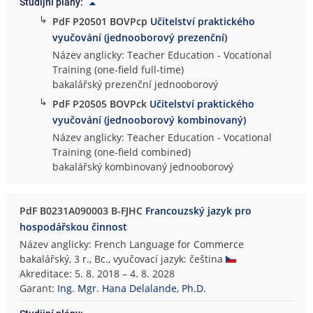
Studijní plány:
↳
PdF P20501 BOVPcp
Učitelství praktického
vyučování (jednooborový prezenční)
Název anglicky: Teacher Education - Vocational
Training (one-field full-time)
bakalářský prezenční jednooborový
↳
PdF P20505 BOVPck
Učitelství praktického
vyučování (jednooborový kombinovaný)
Název anglicky: Teacher Education - Vocational
Training (one-field combined)
bakalářský kombinovaný jednooborový
PdF B0231A090003 B-FJHC
Francouzský jazyk pro
hospodářskou činnost
Název anglicky: French Language for Commerce
bakalářský, 3 r., Bc., vyučovací jazyk: čeština
Akreditace: 5. 8. 2018 – 4. 8. 2028
Garant:
Ing. Mgr. Hana Delalande, Ph.D.