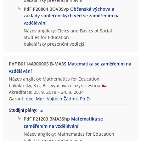
bakalářský prezenční hlavní
↳
PdF P20804 BOV3Svp
Občanská výchova a
základy společenských věd se zaměřením na
vzdělávání
Název anglicky: Civics and Basics of Social
Studies for Education
bakalářský prezenční vedlejší
PdF B0114A300005 B-MA3S
Matematika se zaměřením na
vzdělávání
Název anglicky: Mathematics for Education
bakalářský, 3 r., Bc., vyučovací jazyk: čeština
Akreditace: 25. 9. 2018 – 24. 9. 2034
Garant:
doc. Mgr. Vojtěch Žádník, Ph.D.
Studijní plány:
↳
PdF P21203 BMA3Shp
Matematika se
zaměřením na vzdělávání
Název anglicky: Mathematics for Education
bakalářský prezenční hlavní