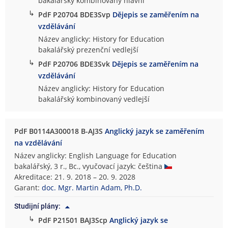
bakalářský kombinovaný hlavní
↳
PdF P20704 BDE3Svp
Dějepis se zaměřením na
vzdělávání
Název anglicky: History for Education
bakalářský prezenční vedlejší
↳
PdF P20706 BDE3Svk
Dějepis se zaměřením na
vzdělávání
Název anglicky: History for Education
bakalářský kombinovaný vedlejší
PdF B0114A300018 B-AJ3S
Anglický jazyk se zaměřením
na vzdělávání
Název anglicky: English Language for Education
bakalářský, 3 r., Bc., vyučovací jazyk: čeština
Akreditace: 21. 9. 2018 – 20. 9. 2028
Garant:
doc. Mgr. Martin Adam, Ph.D.
Studijní plány:
↳
PdF P21501 BAJ3Scp
Anglický jazyk se