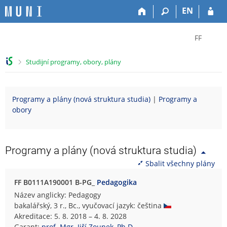
P
P
P
P
EN
ř
ř
ř
ř
e
e
e
e
Z
s
s
s
s
FF
k
k
k
k
m
o
o
o
o
ě
>
Studijní programy, obory, plány
č
č
č
č
n
i
i
i
i
i
t
t
t
t
t
Programy a plány (nová struktura studia)
|
Programy a
n
n
n
n
f
obory
a
a
a
a
a
h
h
o
p
k
o
l
b
a
u
r
a
s
t
l
Programy a plány (nová struktura studia)
n
v
a
i
t
Sbalit všechny plány
í
i
h
č
u
l
č
k
F
FF B0111A190001 B-PG_
Pedagogika
i
k
u
i
Název anglicky: Pedagogy
š
u
l
bakalářský, 3 r., Bc., vyučovací jazyk: čeština
t
o
Akreditace: 5. 8. 2018 – 4. 8. 2028
u
z
Garant:
prof. Mgr. Jiří Zounek, Ph.D.