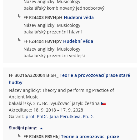
Název anglicky: Musicology
bakalářský kombinovaný jednooborový
↳
FF F24403 FBVHpH
Hudební věda
Název anglicky: Musicology
bakalářský prezenční hlavní
↳
FF F24404 FBVHpV
Hudební věda
Název anglicky: Musicology
bakalářský prezenční vedlejší
FF B0215A320004 B-SH_
Teorie a provozovací praxe staré
hudby
Název anglicky: Theory and performing Practice of
Ancient Music
bakalářský, 3 r., Bc., vyučovací jazyk: čeština
Akreditace: 18. 9. 2018 – 17. 9. 2028
Garant:
prof. PhDr. Jana Perutková, Ph.D.
Studijní plány:
↳
FF F24505 FBSHkJ
Teorie a provozovací praxe