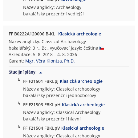
Název anglicky: Archaeology
bakalářský prezenční vedlejší
FF B0222A120006 B-KL_
Klasická archeologie
Název anglicky: Classical Archaeology
bakalářský, 3 r., Bc., vyučovací jazyk: čeština
Akreditace: 5. 8. 2018 – 4. 8. 2036
Garant:
Mgr. Věra Klontza, Ph.D.
Studijní plány:
↳
FF F21501 FBKLpJ
Klasická archeologie
Název anglicky: Classical archaeology
bakalářský prezenční jednooborový
↳
FF F21503 FBKLpH
Klasická archeologie
Název anglicky: Classical Archaeology
bakalářský prezenční hlavní
↳
FF F21504 FBKLpV
Klasická archeologie
Název anglicky: Classical archaeology