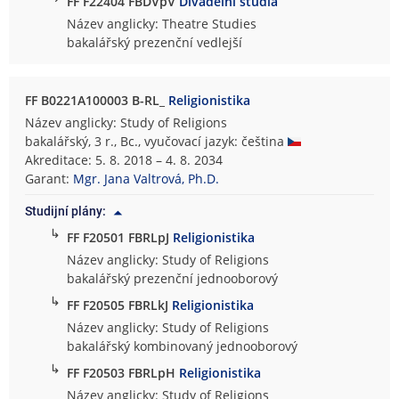
FF F22404 FBDVpV
Divadelní studia
Název anglicky: Theatre Studies
bakalářský prezenční vedlejší
FF B0221A100003 B-RL_
Religionistika
Název anglicky: Study of Religions
bakalářský, 3 r., Bc., vyučovací jazyk: čeština
Akreditace: 5. 8. 2018 – 4. 8. 2034
Garant:
Mgr. Jana Valtrová, Ph.D.
Studijní plány:
↳
FF F20501 FBRLpJ
Religionistika
Název anglicky: Study of Religions
bakalářský prezenční jednooborový
↳
FF F20505 FBRLkJ
Religionistika
Název anglicky: Study of Religions
bakalářský kombinovaný jednooborový
↳
FF F20503 FBRLpH
Religionistika
Název anglicky: Study of Religions