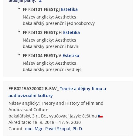
Studijní plány:
↳
FF F24101 FBESTpJ
Estetika
Název anglicky: Aesthetics
bakalářský prezenční jednooborový
↳
FF F24103 FBESTpH
Estetika
Název anglicky: Aesthetics
bakalářský prezenční hlavní
↳
FF F24104 FBESTpV
Estetika
Název anglicky: Aesthetics
bakalářský prezenční vedlejší
FF B0215A320002 B-FAV_
Teorie a dějiny filmu a
audiovizuální kultury
Název anglicky: Theory and History of Film and
Audiovisual Culture
bakalářský, 3 r., Bc., vyučovací jazyk: čeština
Akreditace: 18. 9. 2018 – 17. 9. 2030
Garant:
doc. Mgr. Pavel Skopal, Ph.D.