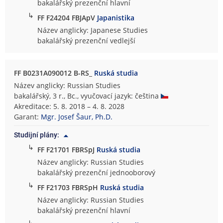
bakalářský prezenční hlavní
↳
FF F24204 FBJApV
Japanistika
Název anglicky: Japanese Studies
bakalářský prezenční vedlejší
FF B0231A090012 B-RS_
Ruská studia
Název anglicky: Russian Studies
bakalářský, 3 r., Bc., vyučovací jazyk: čeština
Akreditace: 5. 8. 2018 – 4. 8. 2028
Garant:
Mgr. Josef Šaur, Ph.D.
Studijní plány:
↳
FF F21701 FBRSpJ
Ruská studia
Název anglicky: Russian Studies
bakalářský prezenční jednooborový
↳
FF F21703 FBRSpH
Ruská studia
Název anglicky: Russian Studies
bakalářský prezenční hlavní
↳