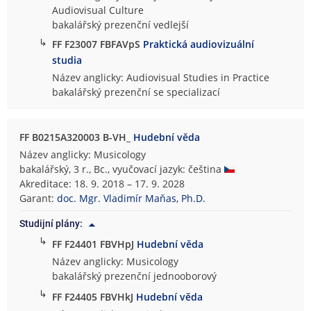
Audiovisual Culture
bakalářský prezenční vedlejší
↳
FF F23007 FBFAVpS
Praktická audiovizuální
studia
Název anglicky: Audiovisual Studies in Practice
bakalářský prezenční se specializací
FF B0215A320003 B-VH_
Hudební věda
Název anglicky: Musicology
bakalářský, 3 r., Bc., vyučovací jazyk: čeština
Akreditace: 18. 9. 2018 – 17. 9. 2028
Garant:
doc. Mgr. Vladimír Maňas, Ph.D.
Studijní plány:
↳
FF F24401 FBVHpJ
Hudební věda
Název anglicky: Musicology
bakalářský prezenční jednooborový
↳
FF F24405 FBVHkJ
Hudební věda