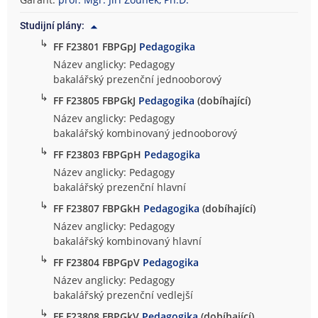
o
Studijní plány:
f
↳
i
FF F23801 FBPGpJ
Pedagogika
c
Název anglicky: Pedagogy
k
bakalářský prezenční jednooborový
á
↳
FF F23805 FBPGkJ
Pedagogika
(dobíhající)
f
Název anglicky: Pedagogy
a
bakalářský kombinovaný jednooborový
k
↳
FF F23803 FBPGpH
Pedagogika
u
l
Název anglicky: Pedagogy
t
bakalářský prezenční hlavní
a
↳
FF F23807 FBPGkH
Pedagogika
(dobíhající)
Název anglicky: Pedagogy
bakalářský kombinovaný hlavní
↳
FF F23804 FBPGpV
Pedagogika
Název anglicky: Pedagogy
bakalářský prezenční vedlejší
↳
FF F23808 FBPGkV
Pedagogika
(dobíhající)