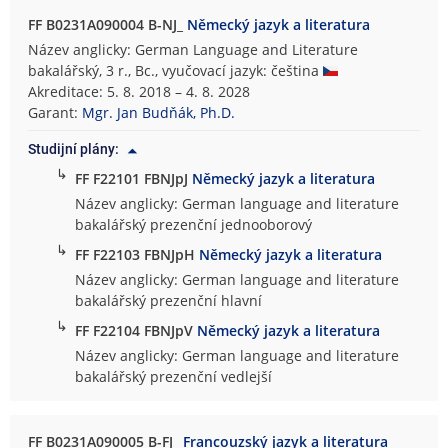
FF B0231A090004 B-NJ_
Německý jazyk a literatura
Název anglicky: German Language and Literature
bakalářský, 3 r., Bc., vyučovací jazyk: čeština
Akreditace: 5. 8. 2018 – 4. 8. 2028
Garant:
Mgr. Jan Budňák, Ph.D.
Studijní plány:
↳
FF F22101 FBNJpJ
Německý jazyk a literatura
Název anglicky: German language and literature
bakalářský prezenční jednooborový
↳
FF F22103 FBNJpH
Německý jazyk a literatura
Název anglicky: German language and literature
bakalářský prezenční hlavní
↳
FF F22104 FBNJpV
Německý jazyk a literatura
Název anglicky: German language and literature
bakalářský prezenční vedlejší
FF B0231A090005 B-FJ_
Francouzský jazyk a literatura