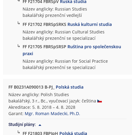
FF F21704 FBRSpV
Ruská studia
Název anglicky: Russian Studies
bakalářský prezenční vedlejší
↳
FF F21702 FBRSpSRKS
Ruská kulturní studia
Název anglicky: Russian Cultural Studies
bakalářský prezenční se specializací
↳
FF F21705 FBRSpSRSP
Ruština pro společenskou
praxi
Název anglicky: Russian for Social Practice
bakalářský prezenční se specializací
FF B0231A090013 B-PJ_
Polská studia
Název anglicky: Polish Studies
bakalářský, 3 r., Bc., vyučovací jazyk: čeština
Akreditace: 5. 8. 2018 – 4. 8. 2028
Garant:
Mgr. Roman Madecki, Ph.D.
Studijní plány:
↳
FF F21803 FBPJpH
Polská studia