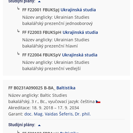
Studijní plány:
↳
FF F22001 FBUKSpJ
Ukrajinská studia
Název anglicky: Ukrainian Studies
bakalářský prezenční jednooborový
↳
FF F22003 FBUKSpH
Ukrajinská studia
Název anglicky: Ukrainian Studies
bakalářský prezenční hlavní
↳
FF F22004 FBUKSpV
Ukrajinská studia
Název anglicky: Ukrainian Studies
bakalářský prezenční vedlejší
FF B0231A090025 B-BA_
Baltistika
Název anglicky: Baltic Studies
bakalářský, 3 r., Bc., vyučovací jazyk: čeština
Akreditace: 18. 9. 2018 – 17. 9. 2034
Garant:
doc. Mag. Vaidas Šeferis, Dr. phil.
Studijní plány:
↳