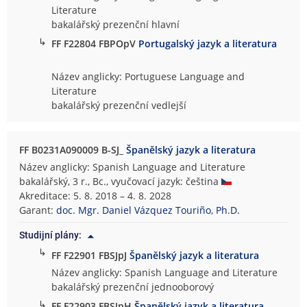
Literature
bakalářský prezenční hlavní
↳
FF F22804 FBPOpV
Portugalský jazyk a literatura
Název anglicky: Portuguese Language and
Literature
bakalářský prezenční vedlejší
FF B0231A090009 B-SJ_
Španělský jazyk a literatura
Název anglicky: Spanish Language and Literature
bakalářský, 3 r., Bc., vyučovací jazyk: čeština
Akreditace: 5. 8. 2018 – 4. 8. 2028
Garant:
doc. Mgr. Daniel Vázquez Touriño, Ph.D.
Studijní plány:
↳
FF F22901 FBSJpJ
Španělský jazyk a literatura
Název anglicky: Spanish Language and Literature
bakalářský prezenční jednooborový
↳
FF F22903 FBSJpH
Španělský jazyk a literatura