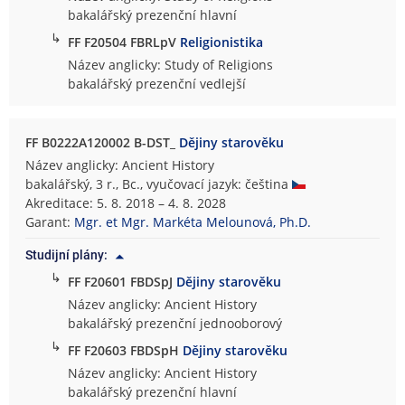
bakalářský prezenční hlavní
↳
FF F20504 FBRLpV
Religionistika
Název anglicky: Study of Religions
bakalářský prezenční vedlejší
FF B0222A120002 B-DST_
Dějiny starověku
Název anglicky: Ancient History
bakalářský, 3 r., Bc., vyučovací jazyk: čeština
Akreditace: 5. 8. 2018 – 4. 8. 2028
Garant:
Mgr. et Mgr. Markéta Melounová, Ph.D.
Studijní plány:
↳
FF F20601 FBDSpJ
Dějiny starověku
Název anglicky: Ancient History
bakalářský prezenční jednooborový
↳
FF F20603 FBDSpH
Dějiny starověku
Název anglicky: Ancient History
bakalářský prezenční hlavní