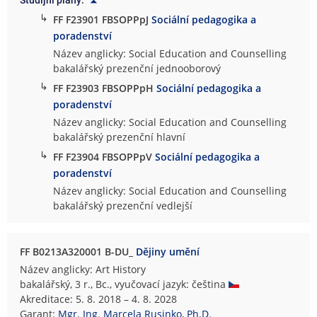
Studijní plány:
↳
FF F23901 FBSOPPpJ
Sociální pedagogika a
poradenství
Název anglicky: Social Education and Counselling
bakalářský prezenční jednooborový
↳
FF F23903 FBSOPPpH
Sociální pedagogika a
poradenství
Název anglicky: Social Education and Counselling
bakalářský prezenční hlavní
↳
FF F23904 FBSOPPpV
Sociální pedagogika a
poradenství
Název anglicky: Social Education and Counselling
bakalářský prezenční vedlejší
FF B0213A320001 B-DU_
Dějiny umění
Název anglicky: Art History
bakalářský, 3 r., Bc., vyučovací jazyk: čeština
Akreditace: 5. 8. 2018 – 4. 8. 2028
Garant:
Mgr. Ing. Marcela Rusinko, Ph.D.