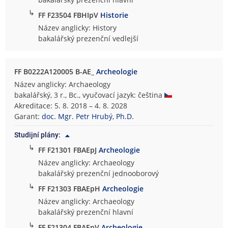
↳
FF F23504 FBHIpV
Historie
Název anglicky: History
bakalářský prezenční vedlejší
FF B0222A120005 B-AE_
Archeologie
Název anglicky: Archaeology
bakalářský, 3 r., Bc., vyučovací jazyk: čeština
Akreditace: 5. 8. 2018 – 4. 8. 2028
Garant:
doc. Mgr. Petr Hrubý, Ph.D.
Studijní plány:
↳
FF F21301 FBAEpJ
Archeologie
Název anglicky: Archaeology
bakalářský prezenční jednooborový
↳
FF F21303 FBAEpH
Archeologie
Název anglicky: Archaeology
bakalářský prezenční hlavní
↳
FF F21304 FBAEpV
Archeologie