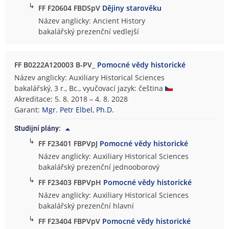
↳
FF F20604 FBDSpV
Dějiny starověku
Název anglicky: Ancient History
bakalářský prezenční vedlejší
FF B0222A120003 B-PV_
Pomocné vědy historické
Název anglicky: Auxiliary Historical Sciences
bakalářský, 3 r., Bc., vyučovací jazyk: čeština
Akreditace: 5. 8. 2018 – 4. 8. 2028
Garant:
Mgr. Petr Elbel, Ph.D.
Studijní plány:
↳
FF F23401 FBPVpJ
Pomocné vědy historické
Název anglicky: Auxiliary Historical Sciences
bakalářský prezenční jednooborový
↳
FF F23403 FBPVpH
Pomocné vědy historické
Název anglicky: Auxiliary Historical Sciences
bakalářský prezenční hlavní
↳
FF F23404 FBPVpV
Pomocné vědy historické