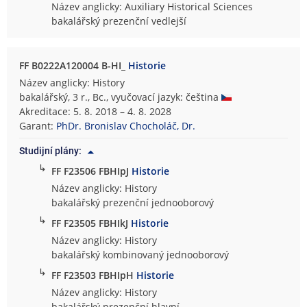
Název anglicky: Auxiliary Historical Sciences
bakalářský prezenční vedlejší
FF B0222A120004 B-HI_
Historie
Název anglicky: History
bakalářský, 3 r., Bc., vyučovací jazyk: čeština
Akreditace: 5. 8. 2018 – 4. 8. 2028
Garant:
PhDr. Bronislav Chocholáč, Dr.
Studijní plány:
↳
FF F23506 FBHIpJ
Historie
Název anglicky: History
bakalářský prezenční jednooborový
↳
FF F23505 FBHIkJ
Historie
Název anglicky: History
bakalářský kombinovaný jednooborový
↳
FF F23503 FBHIpH
Historie
Název anglicky: History
bakalářský prezenční hlavní