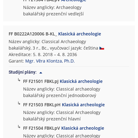
Název anglicky: Archaeology
bakalářský prezenční vedlejší
FF B0222A120006 B-KL_
Klasická archeologie
Název anglicky: Classical Archaeology
bakalářský, 3 r., Bc., vyučovací jazyk: čeština
Akreditace: 5. 8. 2018 – 4. 8. 2036
Garant:
Mgr. Věra Klontza, Ph.D.
Studijní plány:
↳
FF F21501 FBKLpJ
Klasická archeologie
Název anglicky: Classical archaeology
bakalářský prezenční jednooborový
↳
FF F21503 FBKLpH
Klasická archeologie
Název anglicky: Classical Archaeology
bakalářský prezenční hlavní
↳
FF F21504 FBKLpV
Klasická archeologie
Název anglicky: Classical archaeology