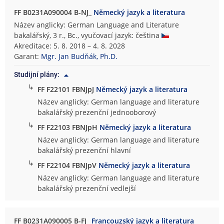
FF B0231A090004 B-NJ_
Německý jazyk a literatura
Název anglicky: German Language and Literature
bakalářský, 3 r., Bc., vyučovací jazyk: čeština
Akreditace: 5. 8. 2018 – 4. 8. 2028
Garant:
Mgr. Jan Budňák, Ph.D.
Studijní plány:
↳
FF F22101 FBNJpJ
Německý jazyk a literatura
Název anglicky: German language and literature
bakalářský prezenční jednooborový
↳
FF F22103 FBNJpH
Německý jazyk a literatura
Název anglicky: German language and literature
bakalářský prezenční hlavní
↳
FF F22104 FBNJpV
Německý jazyk a literatura
Název anglicky: German language and literature
bakalářský prezenční vedlejší
FF B0231A090005 B-FJ_
Francouzský jazyk a literatura