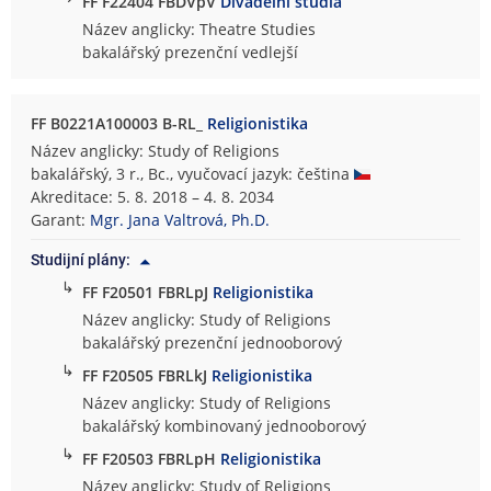
FF F22404 FBDVpV
Divadelní studia
Název anglicky: Theatre Studies
bakalářský prezenční vedlejší
FF B0221A100003 B-RL_
Religionistika
Název anglicky: Study of Religions
bakalářský, 3 r., Bc., vyučovací jazyk: čeština
Akreditace: 5. 8. 2018 – 4. 8. 2034
Garant:
Mgr. Jana Valtrová, Ph.D.
Studijní plány:
↳
FF F20501 FBRLpJ
Religionistika
Název anglicky: Study of Religions
bakalářský prezenční jednooborový
↳
FF F20505 FBRLkJ
Religionistika
Název anglicky: Study of Religions
bakalářský kombinovaný jednooborový
↳
FF F20503 FBRLpH
Religionistika
Název anglicky: Study of Religions