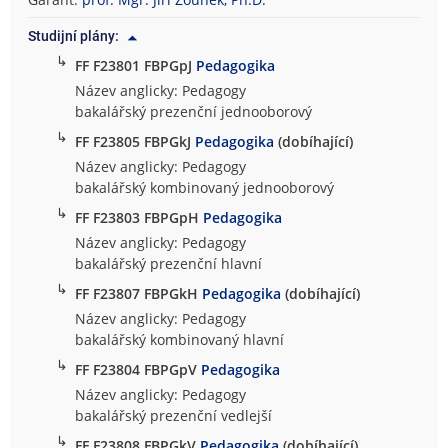
o
Studijní plány:
f
↳
i
FF F23801 FBPGpJ
Pedagogika
c
Název anglicky: Pedagogy
k
bakalářský prezenční jednooborový
á
↳
FF F23805 FBPGkJ
Pedagogika
(dobíhající)
f
Název anglicky: Pedagogy
a
bakalářský kombinovaný jednooborový
k
↳
FF F23803 FBPGpH
Pedagogika
u
l
Název anglicky: Pedagogy
t
bakalářský prezenční hlavní
a
↳
FF F23807 FBPGkH
Pedagogika
(dobíhající)
Název anglicky: Pedagogy
bakalářský kombinovaný hlavní
↳
FF F23804 FBPGpV
Pedagogika
Název anglicky: Pedagogy
bakalářský prezenční vedlejší
↳
FF F23808 FBPGkV
Pedagogika
(dobíhající)