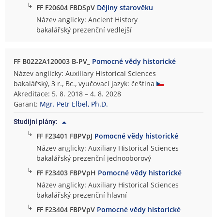
↳
FF F20604 FBDSpV
Dějiny starověku
Název anglicky: Ancient History
bakalářský prezenční vedlejší
FF B0222A120003 B-PV_
Pomocné vědy historické
Název anglicky: Auxiliary Historical Sciences
bakalářský, 3 r., Bc., vyučovací jazyk: čeština
Akreditace: 5. 8. 2018 – 4. 8. 2028
Garant:
Mgr. Petr Elbel, Ph.D.
Studijní plány:
↳
FF F23401 FBPVpJ
Pomocné vědy historické
Název anglicky: Auxiliary Historical Sciences
bakalářský prezenční jednooborový
↳
FF F23403 FBPVpH
Pomocné vědy historické
Název anglicky: Auxiliary Historical Sciences
bakalářský prezenční hlavní
↳
FF F23404 FBPVpV
Pomocné vědy historické