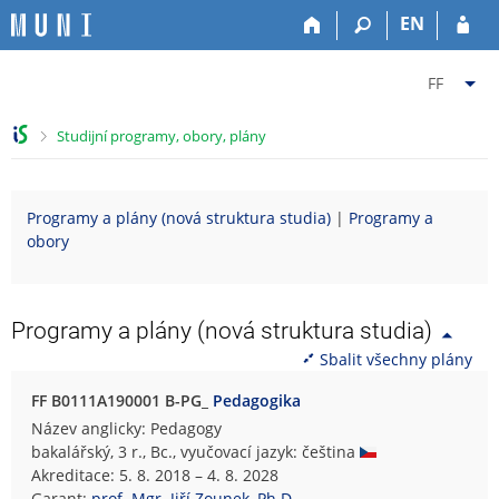
P
P
P
P
EN
ř
ř
ř
ř
e
e
e
e
Z
s
s
s
s
FF
k
k
k
k
m
o
o
o
o
ě
>
Studijní programy, obory, plány
č
č
č
č
n
i
i
i
i
i
t
t
t
t
t
Programy a plány (nová struktura studia)
|
Programy a
n
n
n
n
f
obory
a
a
a
a
a
h
h
o
p
k
o
l
b
a
u
r
a
s
t
l
Programy a plány (nová struktura studia)
n
v
a
i
t
Sbalit všechny plány
í
i
h
č
u
l
č
k
F
FF B0111A190001 B-PG_
Pedagogika
i
k
u
i
Název anglicky: Pedagogy
š
u
l
bakalářský, 3 r., Bc., vyučovací jazyk: čeština
t
o
Akreditace: 5. 8. 2018 – 4. 8. 2028
u
z
Garant:
prof. Mgr. Jiří Zounek, Ph.D.