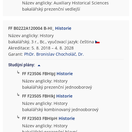
Název anglicky: Auxiliary Historical Sciences
bakalářský prezenční vedlejší
FF B0222A120004 B-HI_
Historie
Název anglicky: History
bakalářský, 3 r., Bc., vyučovací jazyk: čeština
Akreditace: 5. 8. 2018 – 4. 8. 2028
Garant:
PhDr. Bronislav Chocholáč, Dr.
Studijní plány:
↳
FF F23506 FBHIpJ
Historie
Název anglicky: History
bakalářský prezenční jednooborový
↳
FF F23505 FBHIkJ
Historie
Název anglicky: History
bakalářský kombinovaný jednooborový
↳
FF F23503 FBHIpH
Historie
Název anglicky: History
bakalářský prezenční hlavní