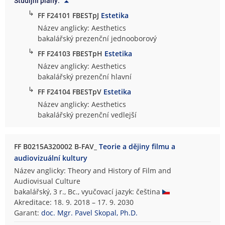
Studijní plány:
↳
FF F24101 FBESTpJ
Estetika
Název anglicky: Aesthetics
bakalářský prezenční jednooborový
↳
FF F24103 FBESTpH
Estetika
Název anglicky: Aesthetics
bakalářský prezenční hlavní
↳
FF F24104 FBESTpV
Estetika
Název anglicky: Aesthetics
bakalářský prezenční vedlejší
FF B0215A320002 B-FAV_
Teorie a dějiny filmu a
audiovizuální kultury
Název anglicky: Theory and History of Film and
Audiovisual Culture
bakalářský, 3 r., Bc., vyučovací jazyk: čeština
Akreditace: 18. 9. 2018 – 17. 9. 2030
Garant:
doc. Mgr. Pavel Skopal, Ph.D.