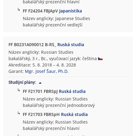
bakalářský prezenční hlavní
↳
FF F24204 FBJApV
Japanistika
Název anglicky: Japanese Studies
bakalářský prezenční vedlejší
FF B0231A090012 B-RS_
Ruská studia
Název anglicky: Russian Studies
bakalářský, 3 r., Bc., vyučovací jazyk: čeština
Akreditace: 5. 8. 2018 – 4. 8. 2028
Garant:
Mgr. Josef Šaur, Ph.D.
Studijní plány:
↳
FF F21701 FBRSpJ
Ruská studia
Název anglicky: Russian Studies
bakalářský prezenční jednooborový
↳
FF F21703 FBRSpH
Ruská studia
Název anglicky: Russian Studies
bakalářský prezenční hlavní
↳