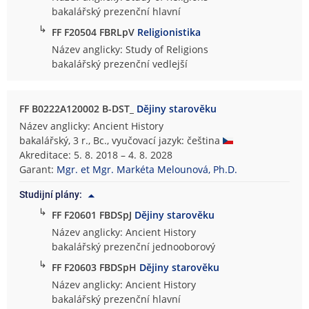
bakalářský prezenční hlavní
↳
FF F20504 FBRLpV
Religionistika
Název anglicky: Study of Religions
bakalářský prezenční vedlejší
FF B0222A120002 B-DST_
Dějiny starověku
Název anglicky: Ancient History
bakalářský, 3 r., Bc., vyučovací jazyk: čeština
Akreditace: 5. 8. 2018 – 4. 8. 2028
Garant:
Mgr. et Mgr. Markéta Melounová, Ph.D.
Studijní plány:
↳
FF F20601 FBDSpJ
Dějiny starověku
Název anglicky: Ancient History
bakalářský prezenční jednooborový
↳
FF F20603 FBDSpH
Dějiny starověku
Název anglicky: Ancient History
bakalářský prezenční hlavní