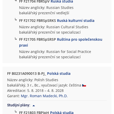
FF F21704 FBRSpV
Ruská studia
Název anglicky: Russian Studies
bakalářský prezenční vedlejší
↳
FF F21702 FBRSpSRKS
Ruská kulturní studia
Název anglicky: Russian Cultural Studies
bakalářský prezenční se specializací
↳
FF F21705 FBRSpSRSP
Ruština pro společenskou
praxi
Název anglicky: Russian for Social Practice
bakalářský prezenční se specializací
FF B0231A090013 B-PJ_
Polská studia
Název anglicky: Polish Studies
bakalářský, 3 r., Bc., vyučovací jazyk: čeština
Akreditace: 5. 8. 2018 – 4. 8. 2028
Garant:
Mgr. Roman Madecki, Ph.D.
Studijní plány:
↳
FF F21803 FBPJpH
Polská studia