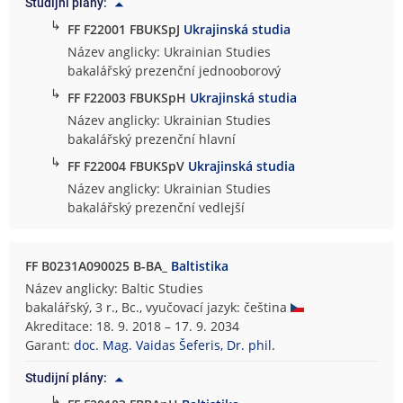
Studijní plány:
↳
FF F22001 FBUKSpJ
Ukrajinská studia
Název anglicky: Ukrainian Studies
bakalářský prezenční jednooborový
↳
FF F22003 FBUKSpH
Ukrajinská studia
Název anglicky: Ukrainian Studies
bakalářský prezenční hlavní
↳
FF F22004 FBUKSpV
Ukrajinská studia
Název anglicky: Ukrainian Studies
bakalářský prezenční vedlejší
FF B0231A090025 B-BA_
Baltistika
Název anglicky: Baltic Studies
bakalářský, 3 r., Bc., vyučovací jazyk: čeština
Akreditace: 18. 9. 2018 – 17. 9. 2034
Garant:
doc. Mag. Vaidas Šeferis, Dr. phil.
Studijní plány:
↳