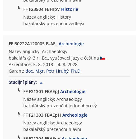
↳
FF F23504 FBHIpV
Historie
Název anglicky: History
bakalářský prezenční vedlejší
FF B0222A120005 B-AE_
Archeologie
Název anglicky: Archaeology
bakalářský, 3 r., Bc., vyučovací jazyk: čeština
Akreditace: 5. 8. 2018 – 4. 8. 2028
Garant:
doc. Mgr. Petr Hrubý, Ph.D.
Studijní plány:
↳
FF F21301 FBAEpJ
Archeologie
Název anglicky: Archaeology
bakalářský prezenční jednooborový
↳
FF F21303 FBAEpH
Archeologie
Název anglicky: Archaeology
bakalářský prezenční hlavní
↳
FF F21304 FBAEpV
Archeologie