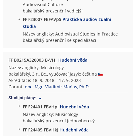
Audiovisual Culture
bakalářský prezenční vedlejší
↳
FF F23007 FBFAVpS
Praktická audiovizuální
studia
Název anglicky: Audiovisual Studies in Practice
bakalářský prezenční se specializací
FF B0215A320003 B-VH_
Hudební věda
Název anglicky: Musicology
bakalářský, 3 r., Bc., vyučovací jazyk: čeština
Akreditace: 18. 9. 2018 – 17. 9. 2028
Garant:
doc. Mgr. Vladimír Maňas, Ph.D.
Studijní plány:
↳
FF F24401 FBVHpJ
Hudební věda
Název anglicky: Musicology
bakalářský prezenční jednooborový
↳
FF F24405 FBVHkJ
Hudební věda