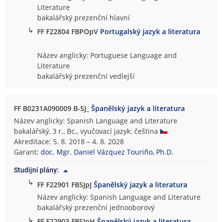
Literature
bakalářský prezenční hlavní
↳
FF F22804 FBPOpV
Portugalský jazyk a literatura
Název anglicky: Portuguese Language and
Literature
bakalářský prezenční vedlejší
FF B0231A090009 B-SJ_
Španělský jazyk a literatura
Název anglicky: Spanish Language and Literature
bakalářský, 3 r., Bc., vyučovací jazyk: čeština
Akreditace: 5. 8. 2018 – 4. 8. 2028
Garant:
doc. Mgr. Daniel Vázquez Touriño, Ph.D.
Studijní plány:
↳
FF F22901 FBSJpJ
Španělský jazyk a literatura
Název anglicky: Spanish Language and Literature
bakalářský prezenční jednooborový
↳
FF F22903 FBSJpH
Španělský jazyk a literatura