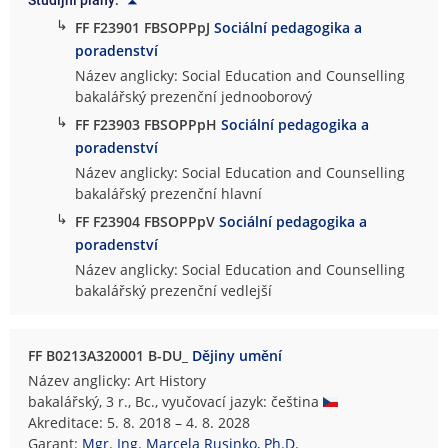
Studijní plány:
↳
FF F23901 FBSOPPpJ
Sociální pedagogika a
poradenství
Název anglicky: Social Education and Counselling
bakalářský prezenční jednooborový
↳
FF F23903 FBSOPPpH
Sociální pedagogika a
poradenství
Název anglicky: Social Education and Counselling
bakalářský prezenční hlavní
↳
FF F23904 FBSOPPpV
Sociální pedagogika a
poradenství
Název anglicky: Social Education and Counselling
bakalářský prezenční vedlejší
FF B0213A320001 B-DU_
Dějiny umění
Název anglicky: Art History
bakalářský, 3 r., Bc., vyučovací jazyk: čeština
Akreditace: 5. 8. 2018 – 4. 8. 2028
Garant:
Mgr. Ing. Marcela Rusinko, Ph.D.