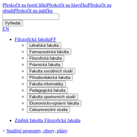
Přeskočit na horní lištu
Přeskočit na hlavičku
Přeskočit na
obsah
Přeskočit na patičku
EN
Filozofická fakulta
FF
Lékařská fakulta
Farmaceutická fakulta
Filozofická fakulta
Právnická fakulta
Fakulta sociálních studií
Přírodovědecká fakulta
Fakulta informatiky
Pedagogická fakulta
Fakulta sportovních studií
Ekonomicko-správní fakulta
Celouniverzitní studia
Změnit fakultu Filozofická fakulta
>
Studijní programy, obory, plány