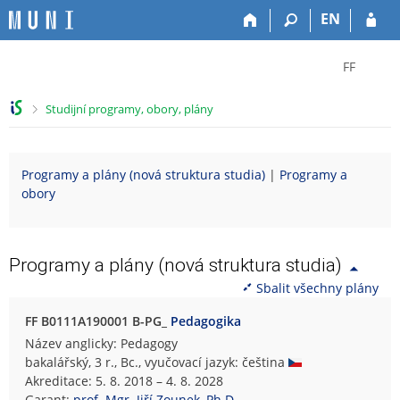
P
P
P
P
EN
ř
ř
ř
ř
e
e
e
e
Z
s
s
s
s
FF
k
k
k
k
m
o
o
o
o
ě
>
Studijní programy, obory, plány
č
č
č
č
n
i
i
i
i
i
t
t
t
t
t
Programy a plány (nová struktura studia)
|
Programy a
n
n
n
n
f
obory
a
a
a
a
a
h
h
o
p
k
o
l
b
a
u
r
a
s
t
l
Programy a plány (nová struktura studia)
n
v
a
i
t
Sbalit všechny plány
í
i
h
č
u
l
č
k
F
FF B0111A190001 B-PG_
Pedagogika
i
k
u
i
Název anglicky: Pedagogy
š
u
l
bakalářský, 3 r., Bc., vyučovací jazyk: čeština
t
o
Akreditace: 5. 8. 2018 – 4. 8. 2028
u
z
Garant:
prof. Mgr. Jiří Zounek, Ph.D.