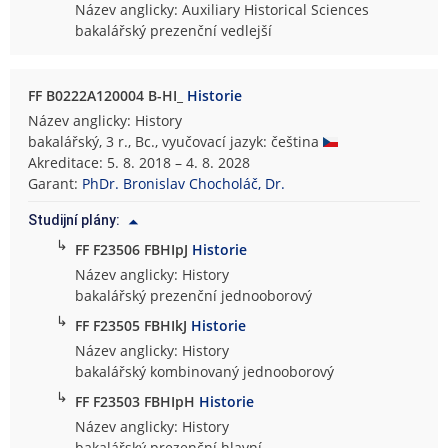
Název anglicky: Auxiliary Historical Sciences
bakalářský prezenční vedlejší
FF B0222A120004 B-HI_
Historie
Název anglicky: History
bakalářský, 3 r., Bc., vyučovací jazyk: čeština
Akreditace: 5. 8. 2018 – 4. 8. 2028
Garant:
PhDr. Bronislav Chocholáč, Dr.
Studijní plány:
↳
FF F23506 FBHIpJ
Historie
Název anglicky: History
bakalářský prezenční jednooborový
↳
FF F23505 FBHIkJ
Historie
Název anglicky: History
bakalářský kombinovaný jednooborový
↳
FF F23503 FBHIpH
Historie
Název anglicky: History
bakalářský prezenční hlavní