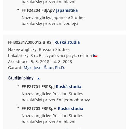
bakalářský prezenční hlavní
↳
FF F24204 FBJApV
Japanistika
Název anglicky: Japanese Studies
bakalářský prezenční vedlejší
FF B0231A090012 B-RS_
Ruská studia
Název anglicky: Russian Studies
bakalářský, 3 r., Bc., vyučovací jazyk: čeština
Akreditace: 5. 8. 2018 – 4. 8. 2028
Garant:
Mgr. Josef Šaur, Ph.D.
Studijní plány:
↳
FF F21701 FBRSpJ
Ruská studia
Název anglicky: Russian Studies
bakalářský prezenční jednooborový
↳
FF F21703 FBRSpH
Ruská studia
Název anglicky: Russian Studies
bakalářský prezenční hlavní
↳