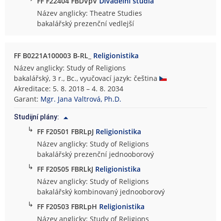
FF F22404 FBDVpV
Divadelní studia
Název anglicky: Theatre Studies
bakalářský prezenční vedlejší
FF B0221A100003 B-RL_
Religionistika
Název anglicky: Study of Religions
bakalářský, 3 r., Bc., vyučovací jazyk: čeština
Akreditace: 5. 8. 2018 – 4. 8. 2034
Garant:
Mgr. Jana Valtrová, Ph.D.
Studijní plány:
↳
FF F20501 FBRLpJ
Religionistika
Název anglicky: Study of Religions
bakalářský prezenční jednooborový
↳
FF F20505 FBRLkJ
Religionistika
Název anglicky: Study of Religions
bakalářský kombinovaný jednooborový
↳
FF F20503 FBRLpH
Religionistika
Název anglicky: Study of Religions