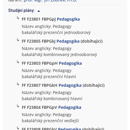
o
Studijní plány:
f
↳
i
FF F23801 FBPGpJ
Pedagogika
c
Název anglicky: Pedagogy
k
bakalářský prezenční jednooborový
á
↳
FF F23805 FBPGkJ
Pedagogika
(dobíhající)
f
Název anglicky: Pedagogy
a
bakalářský kombinovaný jednooborový
k
↳
FF F23803 FBPGpH
Pedagogika
u
l
Název anglicky: Pedagogy
t
bakalářský prezenční hlavní
a
↳
FF F23807 FBPGkH
Pedagogika
(dobíhající)
Název anglicky: Pedagogy
bakalářský kombinovaný hlavní
↳
FF F23804 FBPGpV
Pedagogika
Název anglicky: Pedagogy
bakalářský prezenční vedlejší
↳
FF F23808 FBPGkV
Pedagogika
(dobíhající)