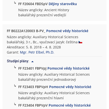
↳
FF F20604 FBDSpV
Dějiny starověku
Název anglicky: Ancient History
bakalářský prezenční vedlejší
FF B0222A120003 B-PV_
Pomocné vědy historické
Název anglicky: Auxiliary Historical Sciences
bakalářský, 3 r., Bc., vyučovací jazyk: čeština
Akreditace: 5. 8. 2018 – 4. 8. 2028
Garant:
Mgr. Petr Elbel, Ph.D.
Studijní plány:
↳
FF F23401 FBPVpJ
Pomocné vědy historické
Název anglicky: Auxiliary Historical Sciences
bakalářský prezenční jednooborový
↳
FF F23403 FBPVpH
Pomocné vědy historické
Název anglicky: Auxiliary Historical Sciences
bakalářský prezenční hlavní
↳
FF F23404 FBPVpV
Pomocné vědy historické