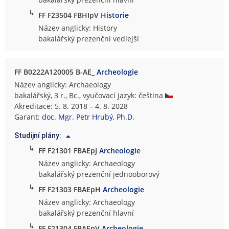
↳
FF F23504 FBHIpV
Historie
Název anglicky: History
bakalářský prezenční vedlejší
FF B0222A120005 B-AE_
Archeologie
Název anglicky: Archaeology
bakalářský, 3 r., Bc., vyučovací jazyk: čeština
Akreditace: 5. 8. 2018 – 4. 8. 2028
Garant:
doc. Mgr. Petr Hrubý, Ph.D.
Studijní plány:
↳
FF F21301 FBAEpJ
Archeologie
Název anglicky: Archaeology
bakalářský prezenční jednooborový
↳
FF F21303 FBAEpH
Archeologie
Název anglicky: Archaeology
bakalářský prezenční hlavní
↳
FF F21304 FBAEpV
Archeologie