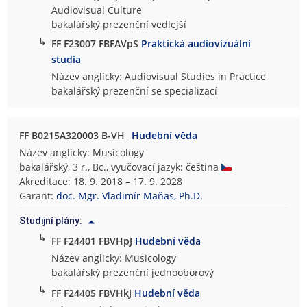
Audiovisual Culture
bakalářský prezenční vedlejší
↳
FF F23007 FBFAVpS
Praktická audiovizuální
studia
Název anglicky: Audiovisual Studies in Practice
bakalářský prezenční se specializací
FF B0215A320003 B-VH_
Hudební věda
Název anglicky: Musicology
bakalářský, 3 r., Bc., vyučovací jazyk: čeština
Akreditace: 18. 9. 2018 – 17. 9. 2028
Garant:
doc. Mgr. Vladimír Maňas, Ph.D.
Studijní plány:
↳
FF F24401 FBVHpJ
Hudební věda
Název anglicky: Musicology
bakalářský prezenční jednooborový
↳
FF F24405 FBVHkJ
Hudební věda