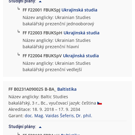
Studijní plány:
↳
FF F22001 FBUKSpJ
Ukrajinská studia
Název anglicky: Ukrainian Studies
bakalářský prezenční jednooborový
↳
FF F22003 FBUKSpH
Ukrajinská studia
Název anglicky: Ukrainian Studies
bakalářský prezenční hlavní
↳
FF F22004 FBUKSpV
Ukrajinská studia
Název anglicky: Ukrainian Studies
bakalářský prezenční vedlejší
FF B0231A090025 B-BA_
Baltistika
Název anglicky: Baltic Studies
bakalářský, 3 r., Bc., vyučovací jazyk: čeština
Akreditace: 18. 9. 2018 – 17. 9. 2034
Garant:
doc. Mag. Vaidas Šeferis, Dr. phil.
Studijní plány:
↳