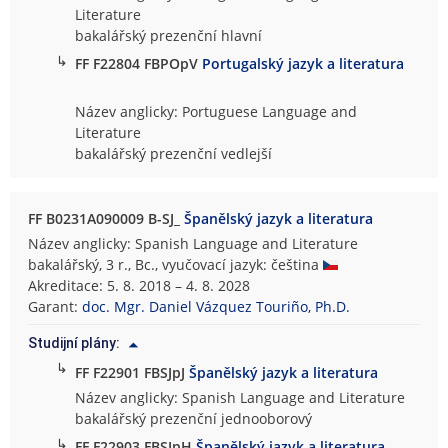
Literature
bakalářský prezenční hlavní
↳
FF F22804 FBPOpV
Portugalský jazyk a literatura
Název anglicky: Portuguese Language and
Literature
bakalářský prezenční vedlejší
FF B0231A090009 B-SJ_
Španělský jazyk a literatura
Název anglicky: Spanish Language and Literature
bakalářský, 3 r., Bc., vyučovací jazyk: čeština
Akreditace: 5. 8. 2018 – 4. 8. 2028
Garant:
doc. Mgr. Daniel Vázquez Touriño, Ph.D.
Studijní plány:
↳
FF F22901 FBSJpJ
Španělský jazyk a literatura
Název anglicky: Spanish Language and Literature
bakalářský prezenční jednooborový
↳
FF F22903 FBSJpH
Španělský jazyk a literatura