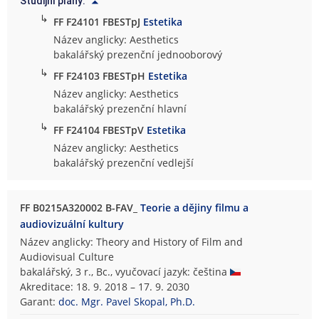
Studijní plány:
↳
FF F24101 FBESTpJ
Estetika
Název anglicky: Aesthetics
bakalářský prezenční jednooborový
↳
FF F24103 FBESTpH
Estetika
Název anglicky: Aesthetics
bakalářský prezenční hlavní
↳
FF F24104 FBESTpV
Estetika
Název anglicky: Aesthetics
bakalářský prezenční vedlejší
FF B0215A320002 B-FAV_
Teorie a dějiny filmu a
audiovizuální kultury
Název anglicky: Theory and History of Film and
Audiovisual Culture
bakalářský, 3 r., Bc., vyučovací jazyk: čeština
Akreditace: 18. 9. 2018 – 17. 9. 2030
Garant:
doc. Mgr. Pavel Skopal, Ph.D.