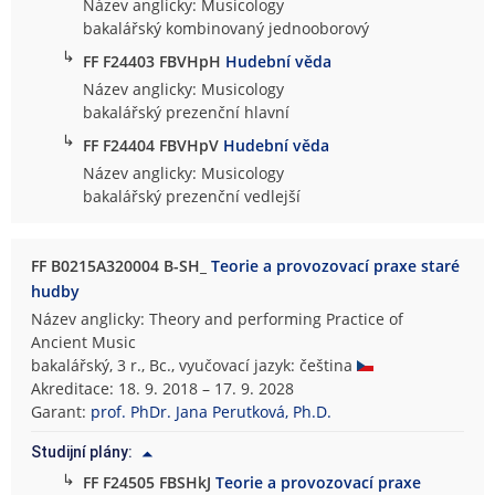
Název anglicky: Musicology
bakalářský kombinovaný jednooborový
↳
FF F24403 FBVHpH
Hudební věda
Název anglicky: Musicology
bakalářský prezenční hlavní
↳
FF F24404 FBVHpV
Hudební věda
Název anglicky: Musicology
bakalářský prezenční vedlejší
FF B0215A320004 B-SH_
Teorie a provozovací praxe staré
hudby
Název anglicky: Theory and performing Practice of
Ancient Music
bakalářský, 3 r., Bc., vyučovací jazyk: čeština
Akreditace: 18. 9. 2018 – 17. 9. 2028
Garant:
prof. PhDr. Jana Perutková, Ph.D.
Studijní plány:
↳
FF F24505 FBSHkJ
Teorie a provozovací praxe