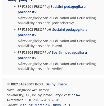
Studijní plány:
↳
FF F23901 FBSOPPpJ
Sociální pedagogika a
poradenství
Název anglicky: Social Education and Counselling
bakalářský prezenční jednooborový
↳
FF F23903 FBSOPPpH
Sociální pedagogika a
poradenství
Název anglicky: Social Education and Counselling
bakalářský prezenční hlavní
↳
FF F23904 FBSOPPpV
Sociální pedagogika a
poradenství
Název anglicky: Social Education and Counselling
bakalářský prezenční vedlejší
FF B0213A320001 B-DU_
Dějiny umění
Název anglicky: Art History
bakalářský, 3 r., Bc., vyučovací jazyk: čeština
Akreditace: 5. 8. 2018 – 4. 8. 2028
Garant:
Mgr. Ing. Marcela Rusinko, Ph.D.