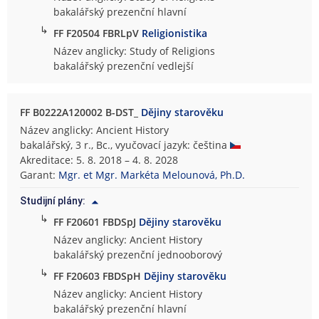
bakalářský prezenční hlavní
↳
FF F20504 FBRLpV
Religionistika
Název anglicky: Study of Religions
bakalářský prezenční vedlejší
FF B0222A120002 B-DST_
Dějiny starověku
Název anglicky: Ancient History
bakalářský, 3 r., Bc., vyučovací jazyk: čeština
Akreditace: 5. 8. 2018 – 4. 8. 2028
Garant:
Mgr. et Mgr. Markéta Melounová, Ph.D.
Studijní plány:
↳
FF F20601 FBDSpJ
Dějiny starověku
Název anglicky: Ancient History
bakalářský prezenční jednooborový
↳
FF F20603 FBDSpH
Dějiny starověku
Název anglicky: Ancient History
bakalářský prezenční hlavní