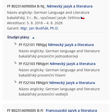
FF B0231A090004 B-NJ_
Německý jazyk a literatura
Název anglicky: German Language and Literature
bakalářský, 3 r., Bc., vyučovací jazyk: čeština
Akreditace: 5. 8. 2018 – 4. 8. 2028
Garant:
Mgr. Jan Budňák, Ph.D.
Studijní plány:
↳
FF F22101 FBNJpJ
Německý jazyk a literatura
Název anglicky: German language and literature
bakalářský prezenční jednooborový
↳
FF F22103 FBNJpH
Německý jazyk a literatura
Název anglicky: German language and literature
bakalářský prezenční hlavní
↳
FF F22104 FBNJpV
Německý jazyk a literatura
Název anglicky: German language and literature
bakalářský prezenční vedlejší
FF B0231A090005 B-FJ_
Francouzský jazyk a literatura