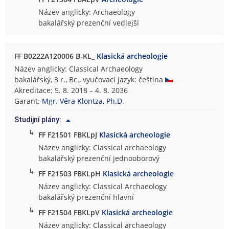
Název anglicky: Archaeology
bakalářský prezenční vedlejší
FF B0222A120006 B-KL_
Klasická archeologie
Název anglicky: Classical Archaeology
bakalářský, 3 r., Bc., vyučovací jazyk: čeština
Akreditace: 5. 8. 2018 – 4. 8. 2036
Garant:
Mgr. Věra Klontza, Ph.D.
Studijní plány:
↳
FF F21501 FBKLpJ
Klasická archeologie
Název anglicky: Classical archaeology
bakalářský prezenční jednooborový
↳
FF F21503 FBKLpH
Klasická archeologie
Název anglicky: Classical Archaeology
bakalářský prezenční hlavní
↳
FF F21504 FBKLpV
Klasická archeologie
Název anglicky: Classical archaeology