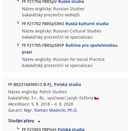
FF F21704 FBRSpV
Ruská studia
Název anglicky: Russian Studies
bakalářský prezenční vedlejší
↳
FF F21702 FBRSpSRKS
Ruská kulturní studia
Název anglicky: Russian Cultural Studies
bakalářský prezenční se specializací
↳
FF F21705 FBRSpSRSP
Ruština pro společenskou
praxi
Název anglicky: Russian for Social Practice
bakalářský prezenční se specializací
FF B0231A090013 B-PJ_
Polská studia
Název anglicky: Polish Studies
bakalářský, 3 r., Bc., vyučovací jazyk: čeština
Akreditace: 5. 8. 2018 – 4. 8. 2028
Garant:
Mgr. Roman Madecki, Ph.D.
Studijní plány:
↳
FF F21803 FBPJpH
Polská studia