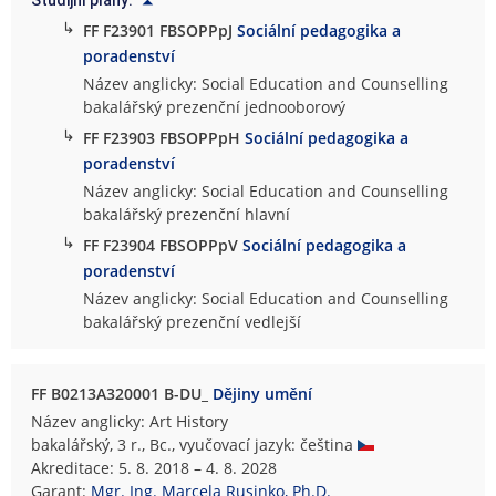
Studijní plány:
↳
FF F23901 FBSOPPpJ
Sociální pedagogika a
poradenství
Název anglicky: Social Education and Counselling
bakalářský prezenční jednooborový
↳
FF F23903 FBSOPPpH
Sociální pedagogika a
poradenství
Název anglicky: Social Education and Counselling
bakalářský prezenční hlavní
↳
FF F23904 FBSOPPpV
Sociální pedagogika a
poradenství
Název anglicky: Social Education and Counselling
bakalářský prezenční vedlejší
FF B0213A320001 B-DU_
Dějiny umění
Název anglicky: Art History
bakalářský, 3 r., Bc., vyučovací jazyk: čeština
Akreditace: 5. 8. 2018 – 4. 8. 2028
Garant:
Mgr. Ing. Marcela Rusinko, Ph.D.