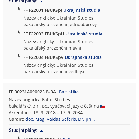
Studijní plány:
↳
FF F22001 FBUKSpJ
Ukrajinská studia
Název anglicky: Ukrainian Studies
bakalářský prezenční jednooborový
↳
FF F22003 FBUKSpH
Ukrajinská studia
Název anglicky: Ukrainian Studies
bakalářský prezenční hlavní
↳
FF F22004 FBUKSpV
Ukrajinská studia
Název anglicky: Ukrainian Studies
bakalářský prezenční vedlejší
FF B0231A090025 B-BA_
Baltistika
Název anglicky: Baltic Studies
bakalářský, 3 r., Bc., vyučovací jazyk: čeština
Akreditace: 18. 9. 2018 – 17. 9. 2034
Garant:
doc. Mag. Vaidas Šeferis, Dr. phil.
Studijní plány:
↳