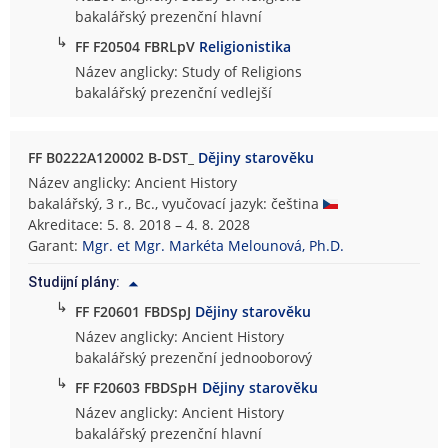
bakalářský prezenční hlavní
↳
FF F20504 FBRLpV
Religionistika
Název anglicky: Study of Religions
bakalářský prezenční vedlejší
FF B0222A120002 B-DST_
Dějiny starověku
Název anglicky: Ancient History
bakalářský, 3 r., Bc., vyučovací jazyk: čeština
Akreditace: 5. 8. 2018 – 4. 8. 2028
Garant:
Mgr. et Mgr. Markéta Melounová, Ph.D.
Studijní plány:
↳
FF F20601 FBDSpJ
Dějiny starověku
Název anglicky: Ancient History
bakalářský prezenční jednooborový
↳
FF F20603 FBDSpH
Dějiny starověku
Název anglicky: Ancient History
bakalářský prezenční hlavní