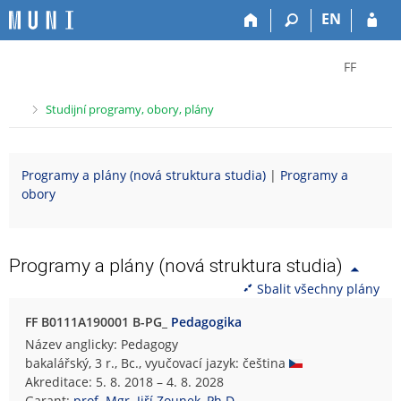
P
P
P
P
EN
ř
ř
ř
ř
e
e
e
e
Z
s
s
s
s
FF
k
k
k
k
m
o
o
o
o
ě
>
Studijní programy, obory, plány
č
č
č
č
n
i
i
i
i
i
t
t
t
t
t
Programy a plány (nová struktura studia)
|
Programy a
n
n
n
n
f
obory
a
a
a
a
a
h
h
o
p
k
o
l
b
a
u
r
a
s
t
l
Programy a plány (nová struktura studia)
n
v
a
i
t
Sbalit všechny plány
í
i
h
č
u
l
č
k
F
FF B0111A190001 B-PG_
Pedagogika
i
k
u
i
Název anglicky: Pedagogy
š
u
l
bakalářský, 3 r., Bc., vyučovací jazyk: čeština
t
o
Akreditace: 5. 8. 2018 – 4. 8. 2028
u
z
Garant:
prof. Mgr. Jiří Zounek, Ph.D.