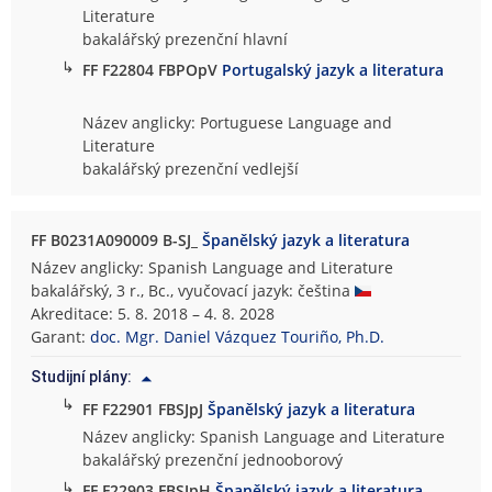
Literature
bakalářský prezenční hlavní
↳
FF F22804 FBPOpV
Portugalský jazyk a literatura
Název anglicky: Portuguese Language and
Literature
bakalářský prezenční vedlejší
FF B0231A090009 B-SJ_
Španělský jazyk a literatura
Název anglicky: Spanish Language and Literature
bakalářský, 3 r., Bc., vyučovací jazyk: čeština
Akreditace: 5. 8. 2018 – 4. 8. 2028
Garant:
doc. Mgr. Daniel Vázquez Touriño, Ph.D.
Studijní plány:
↳
FF F22901 FBSJpJ
Španělský jazyk a literatura
Název anglicky: Spanish Language and Literature
bakalářský prezenční jednooborový
↳
FF F22903 FBSJpH
Španělský jazyk a literatura