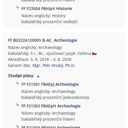
↳
FF F23504 FBHIpV
Historie
Název anglicky: History
bakalářský prezenční vedlejší
FF B0222A120005 B-AE_
Archeologie
Název anglicky: Archaeology
bakalářský, 3 r., Bc., vyučovací jazyk: čeština
Akreditace: 5. 8. 2018 – 4. 8. 2028
Garant:
doc. Mgr. Petr Hrubý, Ph.D.
Studijní plány:
↳
FF F21301 FBAEpJ
Archeologie
Název anglicky: Archaeology
bakalářský prezenční jednooborový
↳
FF F21303 FBAEpH
Archeologie
Název anglicky: Archaeology
bakalářský prezenční hlavní
↳
FF F21304 FBAEpV
Archeologie