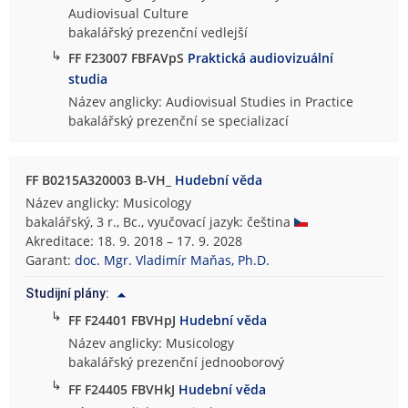
Audiovisual Culture
bakalářský prezenční vedlejší
↳
FF F23007 FBFAVpS
Praktická audiovizuální
studia
Název anglicky: Audiovisual Studies in Practice
bakalářský prezenční se specializací
FF B0215A320003 B-VH_
Hudební věda
Název anglicky: Musicology
bakalářský, 3 r., Bc., vyučovací jazyk: čeština
Akreditace: 18. 9. 2018 – 17. 9. 2028
Garant:
doc. Mgr. Vladimír Maňas, Ph.D.
Studijní plány:
↳
FF F24401 FBVHpJ
Hudební věda
Název anglicky: Musicology
bakalářský prezenční jednooborový
↳
FF F24405 FBVHkJ
Hudební věda