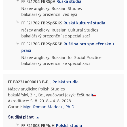
FF F21704 FBRSpV
Ruská studia
Název anglicky: Russian Studies
bakalářský prezenční vedlejší
↳
FF F21702 FBRSpSRKS
Ruská kulturní studia
Název anglicky: Russian Cultural Studies
bakalářský prezenční se specializací
↳
FF F21705 FBRSpSRSP
Ruština pro společenskou
praxi
Název anglicky: Russian for Social Practice
bakalářský prezenční se specializací
FF B0231A090013 B-PJ_
Polská studia
Název anglicky: Polish Studies
bakalářský, 3 r., Bc., vyučovací jazyk: čeština
Akreditace: 5. 8. 2018 – 4. 8. 2028
Garant:
Mgr. Roman Madecki, Ph.D.
Studijní plány:
↳
FF F21803 FBPJpH
Polská studia