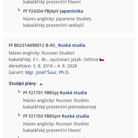
bakalářský prezenční hlavní
↳
FF F24204 FBJApV
Japanistika
Název anglicky: Japanese Studies
bakalářský prezenční vedlejší
FF B0231A090012 B-RS_
Ruská studia
Název anglicky: Russian Studies
bakalářský, 3 r., Bc., vyučovací jazyk: čeština
Akreditace: 5. 8. 2018 – 4. 8. 2028
Garant:
Mgr. Josef Šaur, Ph.D.
Studijní plány:
↳
FF F21701 FBRSpJ
Ruská studia
Název anglicky: Russian Studies
bakalářský prezenční jednooborový
↳
FF F21703 FBRSpH
Ruská studia
Název anglicky: Russian Studies
bakalářský prezenční hlavní
↳