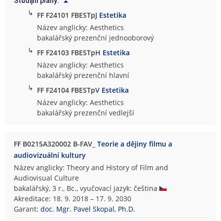
Studijní plány:
↳
FF F24101 FBESTpJ
Estetika
Název anglicky: Aesthetics
bakalářský prezenční jednooborový
↳
FF F24103 FBESTpH
Estetika
Název anglicky: Aesthetics
bakalářský prezenční hlavní
↳
FF F24104 FBESTpV
Estetika
Název anglicky: Aesthetics
bakalářský prezenční vedlejší
FF B0215A320002 B-FAV_
Teorie a dějiny filmu a
audiovizuální kultury
Název anglicky: Theory and History of Film and
Audiovisual Culture
bakalářský, 3 r., Bc., vyučovací jazyk: čeština
Akreditace: 18. 9. 2018 – 17. 9. 2030
Garant:
doc. Mgr. Pavel Skopal, Ph.D.