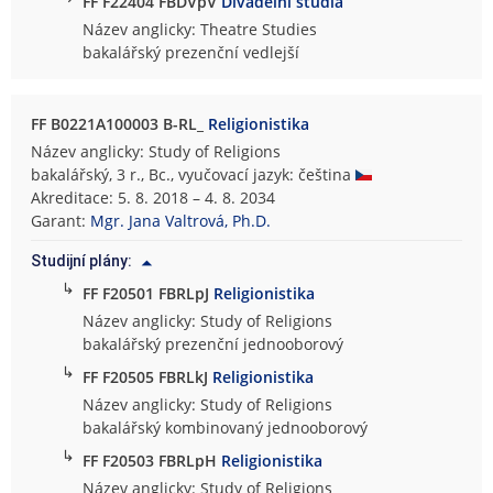
FF F22404 FBDVpV
Divadelní studia
Název anglicky: Theatre Studies
bakalářský prezenční vedlejší
FF B0221A100003 B-RL_
Religionistika
Název anglicky: Study of Religions
bakalářský, 3 r., Bc., vyučovací jazyk: čeština
Akreditace: 5. 8. 2018 – 4. 8. 2034
Garant:
Mgr. Jana Valtrová, Ph.D.
Studijní plány:
↳
FF F20501 FBRLpJ
Religionistika
Název anglicky: Study of Religions
bakalářský prezenční jednooborový
↳
FF F20505 FBRLkJ
Religionistika
Název anglicky: Study of Religions
bakalářský kombinovaný jednooborový
↳
FF F20503 FBRLpH
Religionistika
Název anglicky: Study of Religions