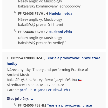
Název anglicky: Musicology
bakalářský kombinovaný jednooborový
↳
FF F24403 FBVHpH
Hudební věda
Název anglicky: Musicology
bakalářský prezenční hlavní
↳
FF F24404 FBVHpV
Hudební věda
Název anglicky: Musicology
bakalářský prezenční vedlejší
FF B0215A320004 B-SH_
Teorie a provozovací praxe staré
hudby
Název anglicky: Theory and performing Practice of
Ancient Music
bakalářský, 3 r., Bc., vyučovací jazyk: čeština
Akreditace: 18. 9. 2018 – 17. 9. 2028
Garant:
prof. PhDr. Jana Perutková, Ph.D.
Studijní plány:
↳
FF F24505 FBSHkJ
Teorie a provozovací praxe