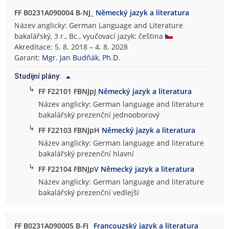
FF B0231A090004 B-NJ_
Německý jazyk a literatura
Název anglicky: German Language and Literature
bakalářský, 3 r., Bc., vyučovací jazyk: čeština
Akreditace: 5. 8. 2018 – 4. 8. 2028
Garant:
Mgr. Jan Budňák, Ph.D.
Studijní plány:
↳
FF F22101 FBNJpJ
Německý jazyk a literatura
Název anglicky: German language and literature
bakalářský prezenční jednooborový
↳
FF F22103 FBNJpH
Německý jazyk a literatura
Název anglicky: German language and literature
bakalářský prezenční hlavní
↳
FF F22104 FBNJpV
Německý jazyk a literatura
Název anglicky: German language and literature
bakalářský prezenční vedlejší
FF B0231A090005 B-FJ_
Francouzský jazyk a literatura