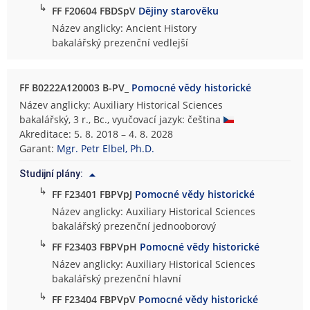
↳
FF F20604 FBDSpV
Dějiny starověku
Název anglicky: Ancient History
bakalářský prezenční vedlejší
FF B0222A120003 B-PV_
Pomocné vědy historické
Název anglicky: Auxiliary Historical Sciences
bakalářský, 3 r., Bc., vyučovací jazyk: čeština
Akreditace: 5. 8. 2018 – 4. 8. 2028
Garant:
Mgr. Petr Elbel, Ph.D.
Studijní plány:
↳
FF F23401 FBPVpJ
Pomocné vědy historické
Název anglicky: Auxiliary Historical Sciences
bakalářský prezenční jednooborový
↳
FF F23403 FBPVpH
Pomocné vědy historické
Název anglicky: Auxiliary Historical Sciences
bakalářský prezenční hlavní
↳
FF F23404 FBPVpV
Pomocné vědy historické