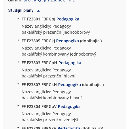
o
Studijní plány:
f
↳
i
FF F23801 FBPGpJ
Pedagogika
c
Název anglicky: Pedagogy
k
bakalářský prezenční jednooborový
á
↳
FF F23805 FBPGkJ
Pedagogika
(dobíhající)
f
Název anglicky: Pedagogy
a
bakalářský kombinovaný jednooborový
k
↳
FF F23803 FBPGpH
Pedagogika
u
l
Název anglicky: Pedagogy
t
bakalářský prezenční hlavní
a
↳
FF F23807 FBPGkH
Pedagogika
(dobíhající)
Název anglicky: Pedagogy
bakalářský kombinovaný hlavní
↳
FF F23804 FBPGpV
Pedagogika
Název anglicky: Pedagogy
bakalářský prezenční vedlejší
↳
FF F23808 FBPGkV
Pedagogika
(dobíhající)