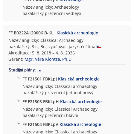
Název anglicky: Archaeology
bakalářský prezenční vedlejší
FF B0222A120006 B-KL_
Klasická archeologie
Název anglicky: Classical Archaeology
bakalářský, 3 r., Bc., vyučovací jazyk: čeština
Akreditace: 5. 8. 2018 – 4. 8. 2036
Garant:
Mgr. Věra Klontza, Ph.D.
Studijní plány:
↳
FF F21501 FBKLpJ
Klasická archeologie
Název anglicky: Classical archaeology
bakalářský prezenční jednooborový
↳
FF F21503 FBKLpH
Klasická archeologie
Název anglicky: Classical Archaeology
bakalářský prezenční hlavní
↳
FF F21504 FBKLpV
Klasická archeologie
Název anglicky: Classical archaeology