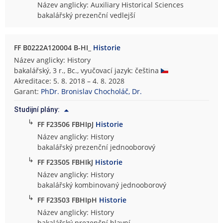
Název anglicky: Auxiliary Historical Sciences
bakalářský prezenční vedlejší
FF B0222A120004 B-HI_
Historie
Název anglicky: History
bakalářský, 3 r., Bc., vyučovací jazyk: čeština
Akreditace: 5. 8. 2018 – 4. 8. 2028
Garant:
PhDr. Bronislav Chocholáč, Dr.
Studijní plány:
↳
FF F23506 FBHIpJ
Historie
Název anglicky: History
bakalářský prezenční jednooborový
↳
FF F23505 FBHIkJ
Historie
Název anglicky: History
bakalářský kombinovaný jednooborový
↳
FF F23503 FBHIpH
Historie
Název anglicky: History
bakalářský prezenční hlavní