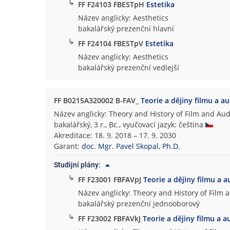
↳
FF F24103 FBESTpH
Estetika
Název anglicky: Aesthetics
bakalářský prezenční hlavní
↳
FF F24104 FBESTpV
Estetika
Název anglicky: Aesthetics
bakalářský prezenční vedlejší
FF B0215A320002 B-FAV_
Teorie a dějiny filmu a a
Název anglicky: Theory and History of Film and Aud
bakalářský, 3 r., Bc., vyučovací jazyk: čeština
Akreditace: 18. 9. 2018 – 17. 9. 2030
Garant:
doc. Mgr. Pavel Skopal, Ph.D.
Studijní plány:
↳
FF F23001 FBFAVpJ
Teorie a dějiny filmu a a
Název anglicky: Theory and History of Film 
bakalářský prezenční jednooborový
↳
FF F23002 FBFAVkJ
Teorie a dějiny filmu a a