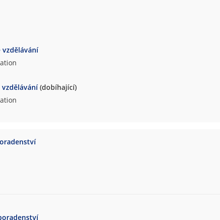
e vzdělávání
cation
e vzdělávání
(dobíhající)
cation
poradenství
poradenství