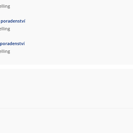
lling
 poradenství
lling
 poradenství
lling