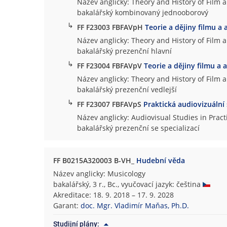
Název anglicky: Theory and History of Film 
bakalářský kombinovaný jednooborový
↳
FF F23003 FBFAVpH
Teorie a dějiny filmu a 
Název anglicky: Theory and History of Film 
bakalářský prezenční hlavní
↳
FF F23004 FBFAVpV
Teorie a dějiny filmu a 
Název anglicky: Theory and History of Film 
bakalářský prezenční vedlejší
↳
FF F23007 FBFAVpS
Praktická audiovizuální
Název anglicky: Audiovisual Studies in Pract
bakalářský prezenční se specializací
FF B0215A320003 B-VH_
Hudební věda
Název anglicky: Musicology
bakalářský, 3 r., Bc., vyučovací jazyk: čeština
Akreditace: 18. 9. 2018 – 17. 9. 2028
Garant:
doc. Mgr. Vladimír Maňas, Ph.D.
Studijní plány: