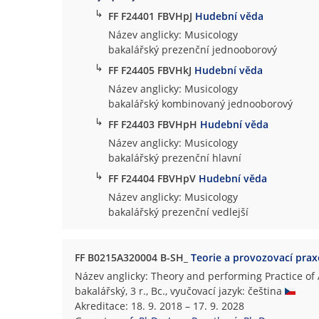
↳
FF F24401 FBVHpJ
Hudební věda
Název anglicky: Musicology
bakalářský prezenční jednooborový
↳
FF F24405 FBVHkJ
Hudební věda
Název anglicky: Musicology
bakalářský kombinovaný jednooborový
↳
FF F24403 FBVHpH
Hudební věda
Název anglicky: Musicology
bakalářský prezenční hlavní
↳
FF F24404 FBVHpV
Hudební věda
Název anglicky: Musicology
bakalářský prezenční vedlejší
FF B0215A320004 B-SH_
Teorie a provozovací prax
Název anglicky: Theory and performing Practice of
bakalářský, 3 r., Bc., vyučovací jazyk: čeština
Akreditace: 18. 9. 2018 – 17. 9. 2028