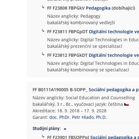
↳
FF F23808 FBPGkV
Pedagogika
(dobíhající)
Název anglicky: Pedagogy
bakalářský kombinovaný vedlejší
↳
FF F23811 FBPGpDT
Digitální technologie v
Název anglicky: Digital Technologies in Edu
bakalářský prezenční se specializací
↳
FF F23812 FBPGkDT
Digitální technologie v
Název anglicky: Digital Technologies in Edu
bakalářský kombinovaný se specializací
FF B0111A190005 B-SOPP_
Sociální pedagogika a 
Název anglicky: Social Education and Counselling
bakalářský, 3 r., Bc., vyučovací jazyk: čeština
Akreditace: 18. 9. 2018 – 17. 9. 2028
Garant:
doc. PhDr. Petr Hlaďo, Ph.D.
Studijní plány:
↳
FF F23901 FBSOPPpJ
Sociální pedagogika a 