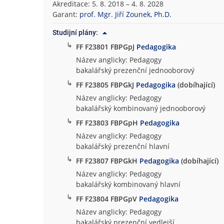
Akreditace: 5. 8. 2018 – 4. 8. 2028
o
Garant:
prof. Mgr. Jiří Zounek, Ph.D.
f
i
Studijní plány:
c
↳
FF F23801 FBPGpJ
Pedagogika
k
Název anglicky: Pedagogy
á
bakalářský prezenční jednooborový
f
↳
FF F23805 FBPGkJ
Pedagogika
(dobíhající)
a
Název anglicky: Pedagogy
k
bakalářský kombinovaný jednooborový
u
l
↳
FF F23803 FBPGpH
Pedagogika
t
Název anglicky: Pedagogy
a
bakalářský prezenční hlavní
↳
FF F23807 FBPGkH
Pedagogika
(dobíhající)
Název anglicky: Pedagogy
bakalářský kombinovaný hlavní
↳
FF F23804 FBPGpV
Pedagogika
Název anglicky: Pedagogy
bakalářský prezenční vedlejší