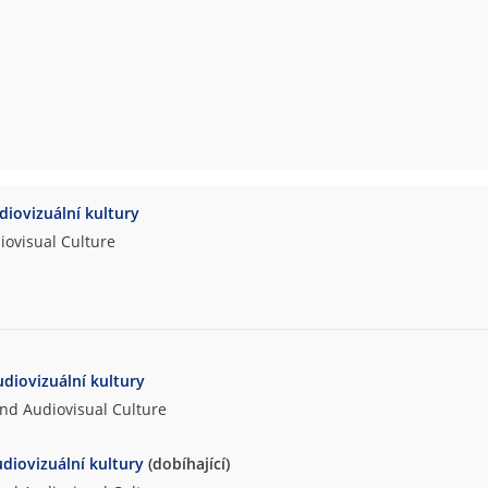
udiovizuální kultury
iovisual Culture
udiovizuální kultury
and Audiovisual Culture
udiovizuální kultury
(dobíhající)