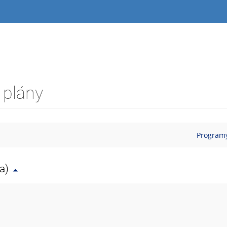
 plány
Programy
a)