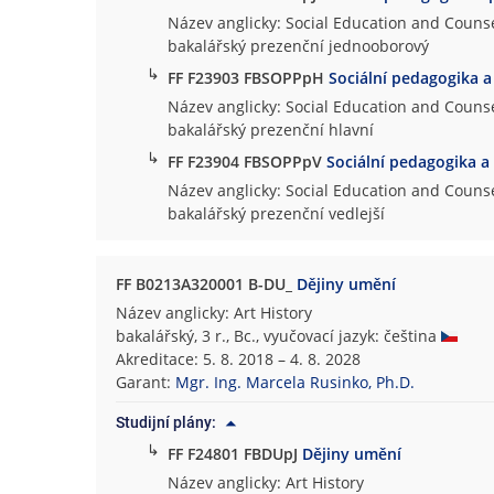
Název anglicky: Social Education and Counse
bakalářský prezenční jednooborový
↳
FF F23903 FBSOPPpH
Sociální pedagogika a
Název anglicky: Social Education and Counse
bakalářský prezenční hlavní
↳
FF F23904 FBSOPPpV
Sociální pedagogika a
Název anglicky: Social Education and Counse
bakalářský prezenční vedlejší
FF B0213A320001 B-DU_
Dějiny umění
Název anglicky: Art History
bakalářský, 3 r., Bc., vyučovací jazyk: čeština
Akreditace: 5. 8. 2018 – 4. 8. 2028
Garant:
Mgr. Ing. Marcela Rusinko, Ph.D.
Studijní plány:
↳
FF F24801 FBDUpJ
Dějiny umění
Název anglicky: Art History