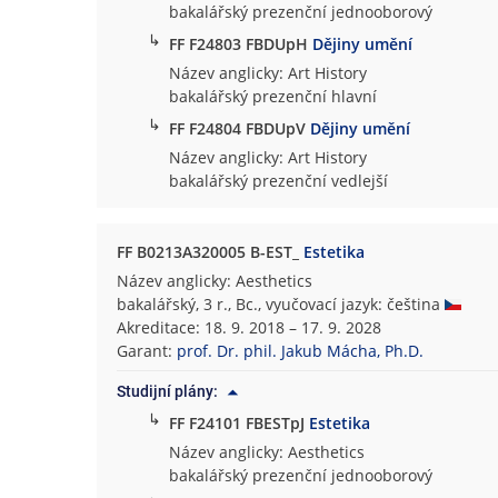
bakalářský prezenční jednooborový
↳
FF F24803 FBDUpH
Dějiny umění
Název anglicky: Art History
bakalářský prezenční hlavní
↳
FF F24804 FBDUpV
Dějiny umění
Název anglicky: Art History
bakalářský prezenční vedlejší
FF B0213A320005 B-EST_
Estetika
Název anglicky: Aesthetics
bakalářský, 3 r., Bc., vyučovací jazyk: čeština
Akreditace: 18. 9. 2018 – 17. 9. 2028
Garant:
prof. Dr. phil. Jakub Mácha, Ph.D.
Studijní plány:
↳
FF F24101 FBESTpJ
Estetika
Název anglicky: Aesthetics
bakalářský prezenční jednooborový