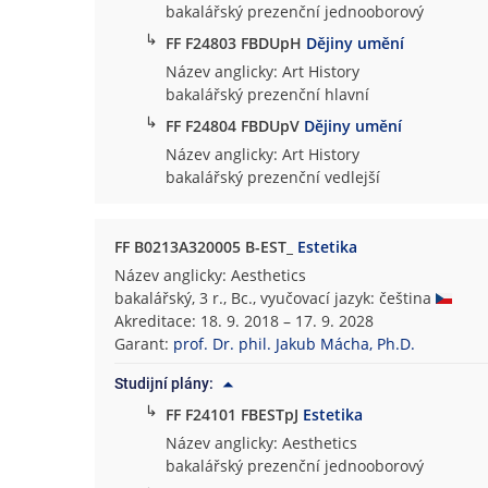
bakalářský prezenční jednooborový
↳
FF F24803 FBDUpH
Dějiny umění
Název anglicky: Art History
bakalářský prezenční hlavní
↳
FF F24804 FBDUpV
Dějiny umění
Název anglicky: Art History
bakalářský prezenční vedlejší
FF B0213A320005 B-EST_
Estetika
Název anglicky: Aesthetics
bakalářský, 3 r., Bc., vyučovací jazyk: čeština
Akreditace: 18. 9. 2018 – 17. 9. 2028
Garant:
prof. Dr. phil. Jakub Mácha, Ph.D.
Studijní plány:
↳
FF F24101 FBESTpJ
Estetika
Název anglicky: Aesthetics
bakalářský prezenční jednooborový