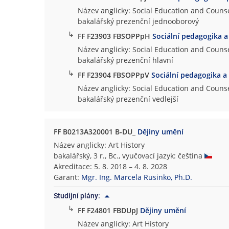
Název anglicky: Social Education and Counse
bakalářský prezenční jednooborový
↳
FF F23903 FBSOPPpH
Sociální pedagogika a
Název anglicky: Social Education and Counse
bakalářský prezenční hlavní
↳
FF F23904 FBSOPPpV
Sociální pedagogika a
Název anglicky: Social Education and Counse
bakalářský prezenční vedlejší
FF B0213A320001 B-DU_
Dějiny umění
Název anglicky: Art History
bakalářský, 3 r., Bc., vyučovací jazyk: čeština
Akreditace: 5. 8. 2018 – 4. 8. 2028
Garant:
Mgr. Ing. Marcela Rusinko, Ph.D.
Studijní plány:
↳
FF F24801 FBDUpJ
Dějiny umění
Název anglicky: Art History