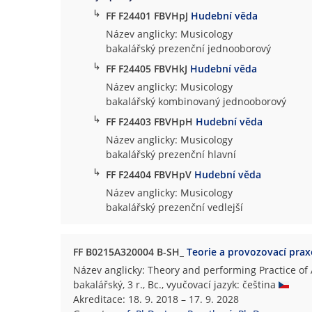
↳
FF F24401 FBVHpJ
Hudební věda
Název anglicky: Musicology
bakalářský prezenční jednooborový
↳
FF F24405 FBVHkJ
Hudební věda
Název anglicky: Musicology
bakalářský kombinovaný jednooborový
↳
FF F24403 FBVHpH
Hudební věda
Název anglicky: Musicology
bakalářský prezenční hlavní
↳
FF F24404 FBVHpV
Hudební věda
Název anglicky: Musicology
bakalářský prezenční vedlejší
FF B0215A320004 B-SH_
Teorie a provozovací prax
Název anglicky: Theory and performing Practice of
bakalářský, 3 r., Bc., vyučovací jazyk: čeština
Akreditace: 18. 9. 2018 – 17. 9. 2028