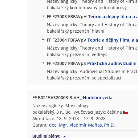
Název anglicky: Theory and History of Film 
bakalářský kombinovaný jednooborový
↳
FF F23003 FBFAVpH
Teorie a dějiny filmu a 
Název anglicky: Theory and History of Film 
bakalářský prezenční hlavní
↳
FF F23004 FBFAVpV
Teorie a dějiny filmu a 
Název anglicky: Theory and History of Film 
bakalářský prezenční vedlejší
↳
FF F23007 FBFAVpS
Praktická audiovizuální
Název anglicky: Audiovisual Studies in Pract
bakalářský prezenční se specializací
FF B0215A320003 B-VH_
Hudební věda
Název anglicky: Musicology
bakalářský, 3 r., Bc., vyučovací jazyk: čeština
Akreditace: 18. 9. 2018 – 17. 9. 2028
Garant:
doc. Mgr. Vladimír Maňas, Ph.D.
Studijní plány: