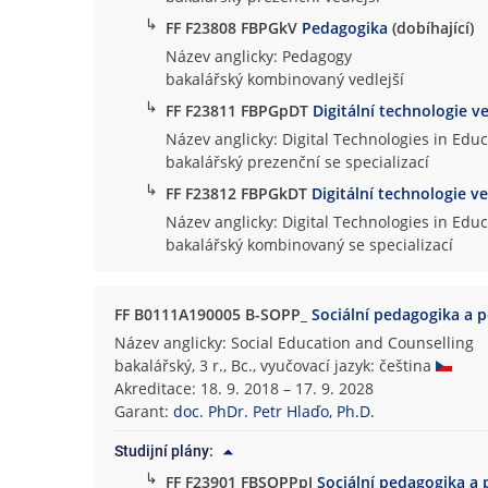
↳
FF F23808 FBPGkV
Pedagogika
(dobíhající)
Název anglicky: Pedagogy
bakalářský kombinovaný vedlejší
↳
FF F23811 FBPGpDT
Digitální technologie v
Název anglicky: Digital Technologies in Edu
bakalářský prezenční se specializací
↳
FF F23812 FBPGkDT
Digitální technologie v
Název anglicky: Digital Technologies in Edu
bakalářský kombinovaný se specializací
FF B0111A190005 B-SOPP_
Sociální pedagogika a 
Název anglicky: Social Education and Counselling
bakalářský, 3 r., Bc., vyučovací jazyk: čeština
Akreditace: 18. 9. 2018 – 17. 9. 2028
Garant:
doc. PhDr. Petr Hlaďo, Ph.D.
Studijní plány:
↳
FF F23901 FBSOPPpJ
Sociální pedagogika a 