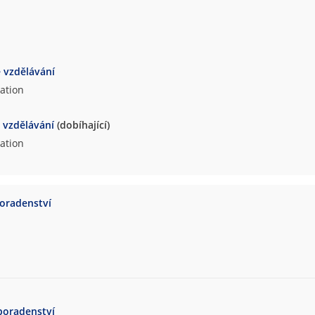
e vzdělávání
cation
e vzdělávání
(dobíhající)
cation
poradenství
poradenství