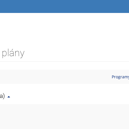
 plány
Programy
a)