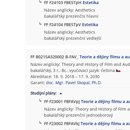
↳
FF F24103 FBESTpH
Estetika
Název anglicky: Aesthetics
bakalářský prezenční hlavní
↳
FF F24104 FBESTpV
Estetika
Název anglicky: Aesthetics
bakalářský prezenční vedlejší
FF B0215A320002 B-FAV_
Teorie a dějiny filmu a a
Název anglicky: Theory and History of Film and Aud
bakalářský, 3 r., Bc., vyučovací jazyk: čeština
Akreditace: 18. 9. 2018 – 17. 9. 2030
Garant:
doc. Mgr. Pavel Skopal, Ph.D.
Studijní plány:
↳
FF F23001 FBFAVpJ
Teorie a dějiny filmu a a
Název anglicky: Theory and History of Film 
bakalářský prezenční jednooborový
↳
FF F23002 FBFAVkJ
Teorie a dějiny filmu a a