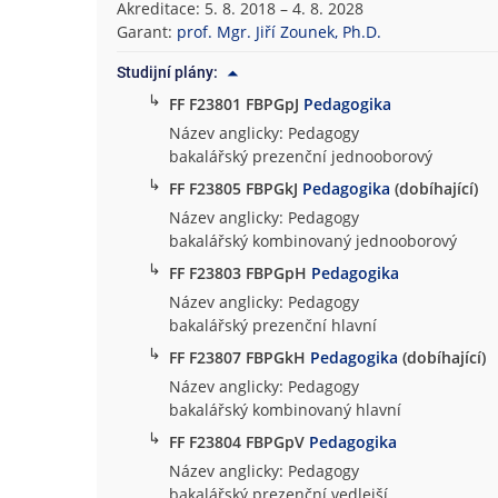
Akreditace: 5. 8. 2018 – 4. 8. 2028
o
Garant:
prof. Mgr. Jiří Zounek, Ph.D.
f
i
Studijní plány:
c
↳
FF F23801 FBPGpJ
Pedagogika
k
Název anglicky: Pedagogy
á
bakalářský prezenční jednooborový
f
↳
FF F23805 FBPGkJ
Pedagogika
(dobíhající)
a
Název anglicky: Pedagogy
k
bakalářský kombinovaný jednooborový
u
l
↳
FF F23803 FBPGpH
Pedagogika
t
Název anglicky: Pedagogy
a
bakalářský prezenční hlavní
↳
FF F23807 FBPGkH
Pedagogika
(dobíhající)
Název anglicky: Pedagogy
bakalářský kombinovaný hlavní
↳
FF F23804 FBPGpV
Pedagogika
Název anglicky: Pedagogy
bakalářský prezenční vedlejší