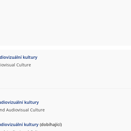
udiovizuální kultury
iovisual Culture
udiovizuální kultury
and Audiovisual Culture
udiovizuální kultury
(dobíhající)