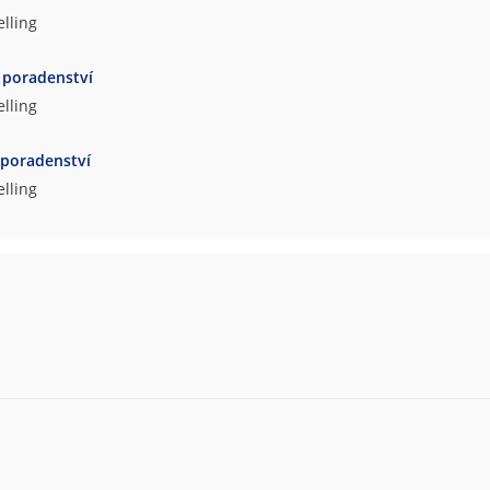
lling
 poradenství
lling
 poradenství
lling