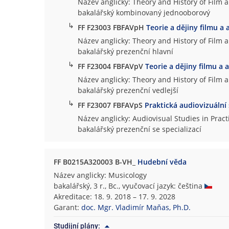
Název anglicky: Theory and History of Film 
bakalářský kombinovaný jednooborový
↳
FF F23003 FBFAVpH
Teorie a dějiny filmu a 
Název anglicky: Theory and History of Film 
bakalářský prezenční hlavní
↳
FF F23004 FBFAVpV
Teorie a dějiny filmu a 
Název anglicky: Theory and History of Film 
bakalářský prezenční vedlejší
↳
FF F23007 FBFAVpS
Praktická audiovizuální
Název anglicky: Audiovisual Studies in Pract
bakalářský prezenční se specializací
FF B0215A320003 B-VH_
Hudební věda
Název anglicky: Musicology
bakalářský, 3 r., Bc., vyučovací jazyk: čeština
Akreditace: 18. 9. 2018 – 17. 9. 2028
Garant:
doc. Mgr. Vladimír Maňas, Ph.D.
Studijní plány: