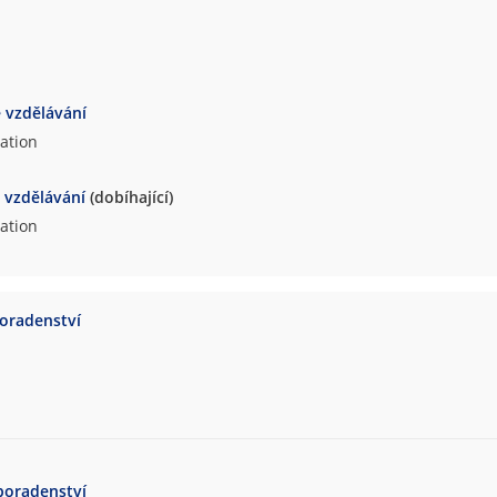
e vzdělávání
cation
e vzdělávání
(dobíhající)
cation
poradenství
poradenství