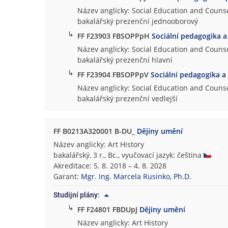
Název anglicky: Social Education and Counse
bakalářský prezenční jednooborový
↳
FF F23903 FBSOPPpH
Sociální pedagogika a
Název anglicky: Social Education and Counse
bakalářský prezenční hlavní
↳
FF F23904 FBSOPPpV
Sociální pedagogika a
Název anglicky: Social Education and Counse
bakalářský prezenční vedlejší
FF B0213A320001 B-DU_
Dějiny umění
Název anglicky: Art History
bakalářský, 3 r., Bc., vyučovací jazyk: čeština
Akreditace: 5. 8. 2018 – 4. 8. 2028
Garant:
Mgr. Ing. Marcela Rusinko, Ph.D.
Studijní plány:
↳
FF F24801 FBDUpJ
Dějiny umění
Název anglicky: Art History