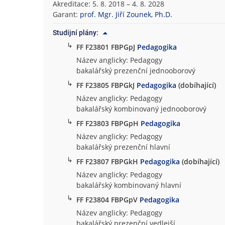
Akreditace: 5. 8. 2018 – 4. 8. 2028
o
Garant:
prof. Mgr. Jiří Zounek, Ph.D.
f
i
Studijní plány:
c
↳
FF F23801 FBPGpJ
Pedagogika
k
Název anglicky: Pedagogy
á
bakalářský prezenční jednooborový
f
↳
FF F23805 FBPGkJ
Pedagogika
(dobíhající)
a
Název anglicky: Pedagogy
k
bakalářský kombinovaný jednooborový
u
l
↳
FF F23803 FBPGpH
Pedagogika
t
Název anglicky: Pedagogy
a
bakalářský prezenční hlavní
↳
FF F23807 FBPGkH
Pedagogika
(dobíhající)
Název anglicky: Pedagogy
bakalářský kombinovaný hlavní
↳
FF F23804 FBPGpV
Pedagogika
Název anglicky: Pedagogy
bakalářský prezenční vedlejší