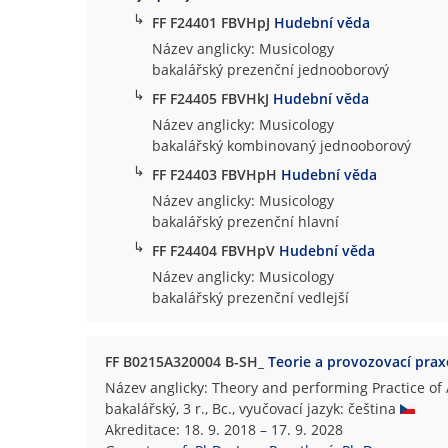
↳
FF F24401 FBVHpJ
Hudební věda
Název anglicky: Musicology
bakalářský prezenční jednooborový
↳
FF F24405 FBVHkJ
Hudební věda
Název anglicky: Musicology
bakalářský kombinovaný jednooborový
↳
FF F24403 FBVHpH
Hudební věda
Název anglicky: Musicology
bakalářský prezenční hlavní
↳
FF F24404 FBVHpV
Hudební věda
Název anglicky: Musicology
bakalářský prezenční vedlejší
FF B0215A320004 B-SH_
Teorie a provozovací prax
Název anglicky: Theory and performing Practice of
bakalářský, 3 r., Bc., vyučovací jazyk: čeština
Akreditace: 18. 9. 2018 – 17. 9. 2028