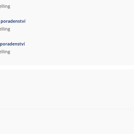
lling
 poradenství
lling
 poradenství
lling