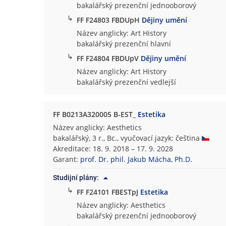
bakalářský prezenční jednooborový
↳
FF F24803 FBDUpH
Dějiny umění
Název anglicky: Art History
bakalářský prezenční hlavní
↳
FF F24804 FBDUpV
Dějiny umění
Název anglicky: Art History
bakalářský prezenční vedlejší
FF B0213A320005 B-EST_
Estetika
Název anglicky: Aesthetics
bakalářský, 3 r., Bc., vyučovací jazyk: čeština
Akreditace: 18. 9. 2018 – 17. 9. 2028
Garant:
prof. Dr. phil. Jakub Mácha, Ph.D.
Studijní plány:
↳
FF F24101 FBESTpJ
Estetika
Název anglicky: Aesthetics
bakalářský prezenční jednooborový