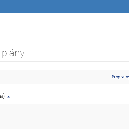
 plány
Programy
a)