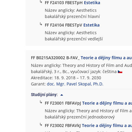
↳
FF F24103 FBESTpH
Estetika
Název anglicky: Aesthetics
bakalářský prezenční hlavní
↳
FF F24104 FBESTpV
Estetika
Název anglicky: Aesthetics
bakalářský prezenční vedlejší
FF B0215A320002 B-FAV_
Teorie a dějiny filmu a a
Název anglicky: Theory and History of Film and Aud
bakalářský, 3 r., Bc., vyučovací jazyk: čeština
Akreditace: 18. 9. 2018 – 17. 9. 2030
Garant:
doc. Mgr. Pavel Skopal, Ph.D.
Studijní plány:
↳
FF F23001 FBFAVpJ
Teorie a dějiny filmu a a
Název anglicky: Theory and History of Film 
bakalářský prezenční jednooborový
↳
FF F23002 FBFAVkJ
Teorie a dějiny filmu a a