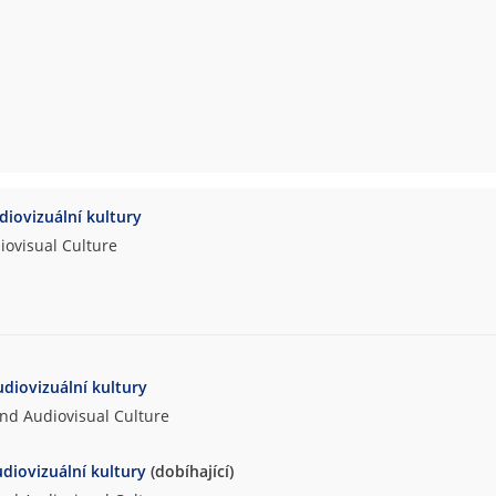
udiovizuální kultury
iovisual Culture
udiovizuální kultury
and Audiovisual Culture
udiovizuální kultury
(dobíhající)