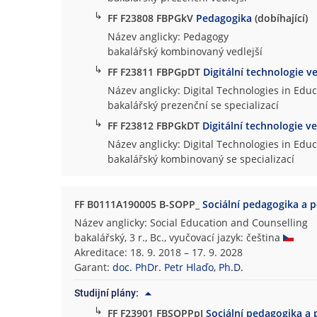
↳
FF F23808 FBPGkV
Pedagogika
(dobíhající)
Název anglicky: Pedagogy
bakalářský kombinovaný vedlejší
↳
FF F23811 FBPGpDT
Digitální technologie v
Název anglicky: Digital Technologies in Edu
bakalářský prezenční se specializací
↳
FF F23812 FBPGkDT
Digitální technologie v
Název anglicky: Digital Technologies in Edu
bakalářský kombinovaný se specializací
FF B0111A190005 B-SOPP_
Sociální pedagogika a 
Název anglicky: Social Education and Counselling
bakalářský, 3 r., Bc., vyučovací jazyk: čeština
Akreditace: 18. 9. 2018 – 17. 9. 2028
Garant:
doc. PhDr. Petr Hlaďo, Ph.D.
Studijní plány:
↳
FF F23901 FBSOPPpJ
Sociální pedagogika a 