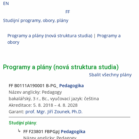
Přeskočit
Přeskočit
Přeskočit
Přeskočit
EN
na
na
na
na
FF
horní
hlavičku
obsah
patičku
>
Studijní programy, obory, plány
Změnit
lištu
fakultu
Filozofická
Programy a plány (nová struktura studia)
|
Programy a
fakulta
obory
Programy a plány (nová struktura studia)
Sbalit všechny plány
FF B0111A190001 B-PG_
Pedagogika
Název anglicky: Pedagogy
bakalářský, 3 r., Bc., vyučovací jazyk: čeština
Akreditace: 5. 8. 2018 – 4. 8. 2028
Garant:
prof. Mgr. Jiří Zounek, Ph.D.
Studijní plány:
↳
FF F23801 FBPGpJ
Pedagogika
Název anglicky: Pedagogy